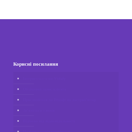
Корисні посилання
Інтернет-магазин Vidafy
Обліковий запис клієнта
Приєднайтеся до Відафі як дистриб’ютор
Зв’яжіться з нами
Відмова від відповідальності
Політика конфіденційності