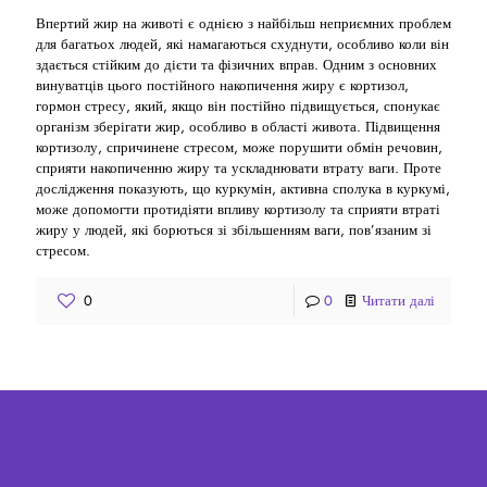
Впертий жир на животі є однією з найбільш неприємних проблем
для багатьох людей, які намагаються схуднути, особливо коли він
здається стійким до дієти та фізичних вправ. Одним з основних
винуватців цього постійного накопичення жиру є кортизол,
гормон стресу, який, якщо він постійно підвищується, спонукає
організм зберігати жир, особливо в області живота. Підвищення
кортизолу, спричинене стресом, може порушити обмін речовин,
сприяти накопиченню жиру та ускладнювати втрату ваги. Проте
дослідження показують, що куркумін, активна сполука в куркумі,
може допомогти протидіяти впливу кортизолу та сприяти втраті
жиру у людей, які борються зі збільшенням ваги, пов’язаним зі
стресом.
0
0
Читати далі