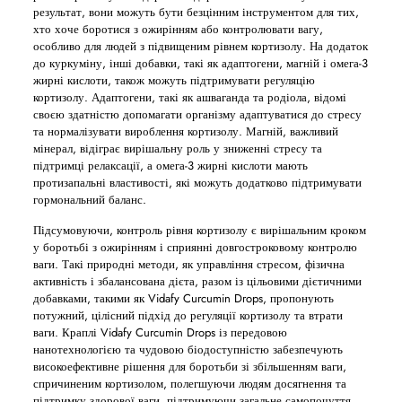
результат, вони можуть бути безцінним інструментом для тих,
хто хоче боротися з ожирінням або контролювати вагу,
особливо для людей з підвищеним рівнем кортизолу. На додаток
до куркуміну, інші добавки, такі як адаптогени, магній і омега-3
жирні кислоти, також можуть підтримувати регуляцію
кортизолу. Адаптогени, такі як ашваганда та родіола, відомі
своєю здатністю допомагати організму адаптуватися до стресу
та нормалізувати вироблення кортизолу. Магній, важливий
мінерал, відіграє вирішальну роль у зниженні стресу та
підтримці релаксації, а омега-3 жирні кислоти мають
протизапальні властивості, які можуть додатково підтримувати
гормональний баланс.
Підсумовуючи, контроль рівня кортизолу є вирішальним кроком
у боротьбі з ожирінням і сприянні довгостроковому контролю
ваги. Такі природні методи, як управління стресом, фізична
активність і збалансована дієта, разом із цільовими дієтичними
добавками, такими як Vidafy Curcumin Drops, пропонують
потужний, цілісний підхід до регуляції кортизолу та втрати
ваги. Краплі Vidafy Curcumin Drops із передовою
нанотехнологією та чудовою біодоступністю забезпечують
високоефективне рішення для боротьби зі збільшенням ваги,
спричиненим кортизолом, полегшуючи людям досягнення та
підтримку здорової ваги, підтримуючи загальне самопочуття.