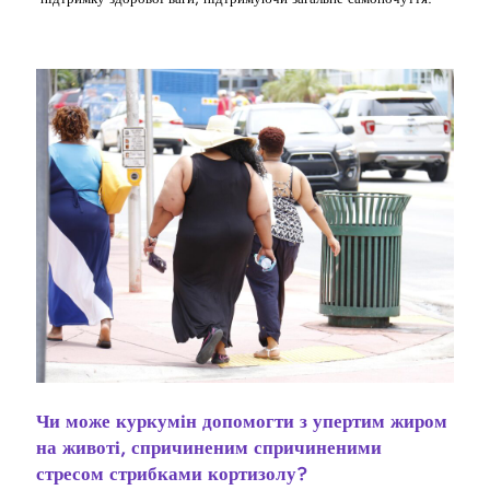
Чи може куркумін допомогти з упертим жиром
на животі, спричиненим спричиненими
стресом стрибками кортизолу?