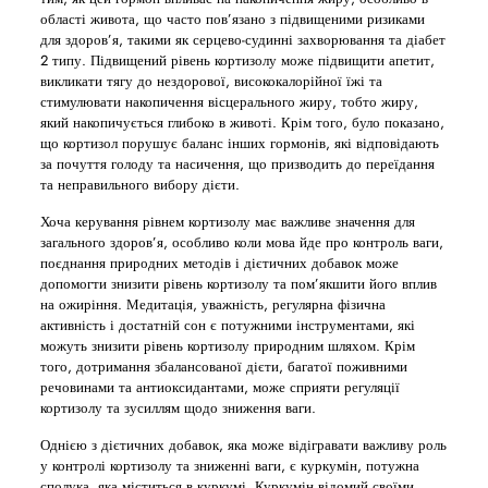
області живота, що часто пов’язано з підвищеними ризиками
для здоров’я, такими як серцево-судинні захворювання та діабет
2 типу. Підвищений рівень кортизолу може підвищити апетит,
викликати тягу до нездорової, висококалорійної їжі та
стимулювати накопичення вісцерального жиру, тобто жиру,
який накопичується глибоко в животі. Крім того, було показано,
що кортизол порушує баланс інших гормонів, які відповідають
за почуття голоду та насичення, що призводить до переїдання
та неправильного вибору дієти.
Хоча керування рівнем кортизолу має важливе значення для
загального здоров’я, особливо коли мова йде про контроль ваги,
поєднання природних методів і дієтичних добавок може
допомогти знизити рівень кортизолу та пом’якшити його вплив
на ожиріння. Медитація, уважність, регулярна фізична
активність і достатній сон є потужними інструментами, які
можуть знизити рівень кортизолу природним шляхом. Крім
того, дотримання збалансованої дієти, багатої поживними
речовинами та антиоксидантами, може сприяти регуляції
кортизолу та зусиллям щодо зниження ваги.
Однією з дієтичних добавок, яка може відігравати важливу роль
у контролі кортизолу та зниженні ваги, є куркумін, потужна
сполука, яка міститься в куркумі. Куркумін відомий своїми