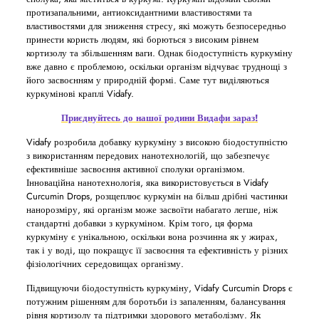
протизапальними, антиоксидантними властивостями та
властивостями для зниження стресу, які можуть безпосередньо
принести користь людям, які борються з високим рівнем
кортизолу та збільшенням ваги. Однак біодоступність куркуміну
вже давно є проблемою, оскільки організм відчуває труднощі з
його засвоєнням у природній формі. Саме тут виділяються
куркумінові краплі Vidafy.
Приєднуйтесь до нашої родини Видафи зараз!
Vidafy розробила добавку куркуміну з високою біодоступністю
з використанням передових нанотехнологій, що забезпечує
ефективніше засвоєння активної сполуки організмом.
Інноваційна нанотехнологія, яка використовується в Vidafy
Curcumin Drops, розщеплює куркумін на більш дрібні частинки
нанорозміру, які організм може засвоїти набагато легше, ніж
стандартні добавки з куркуміном. Крім того, ця форма
куркуміну є унікальною, оскільки вона розчинна як у жирах,
так і у воді, що покращує її засвоєння та ефективність у різних
фізіологічних середовищах організму.
Підвищуючи біодоступність куркуміну, Vidafy Curcumin Drops є
потужним рішенням для боротьби із запаленням, балансування
рівня кортизолу та підтримки здорового метаболізму. Як