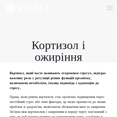
Кортизол і
ожиріння
Кортизол, який часто називають «гормоном стресу», відіграє
важливу роль у регуляції різних функцій організму,
включаючи метаболізм, імунну відповідь і адаптацію до
стресу.
Однак, коли рівень кортизолу стає хронічно підвищеним через
постійний стрес або інші фактори, це може призвести до низки
проблем зі здоров’ям, включаючи збільшення ваги та ожиріння.
Зв’язок між кортизолом і ожирінням в першу чергу пов’язаний з
тим, як цей гормон впливає на накопичення жиру, особливо в