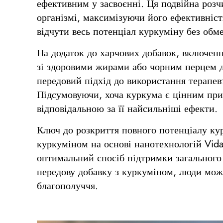
ефективним у засвоєнні. Ця подвійна роз
організмі, максимізуючи його ефективніс
відчути весь потенціал куркуміну без обм
На додаток до харчових добавок, включенн
зі здоровими жирами або чорним перцем д
передовий підхід до використання терапе
Підсумовуючи, хоча куркума є цінним при
відповідальною за її найсильніші ефекти.
Ключ до розкриття повного потенціалу кур
куркуміном на основі нанотехнологій Vida
оптимальний спосіб підтримки загального 
передову добавку з куркуміном, люди можу
благополуччя.