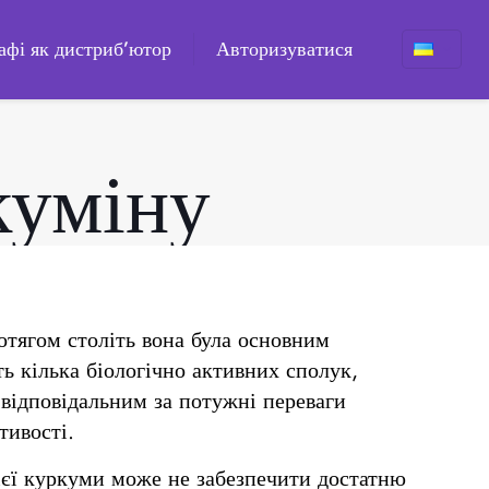
афі як дистриб’ютор
Авторизуватися
куміну
отягом століть вона була основним
ь кілька біологічно активних сполук,
відповідальним за потужні переваги
тивості.
ієї куркуми може не забезпечити достатню