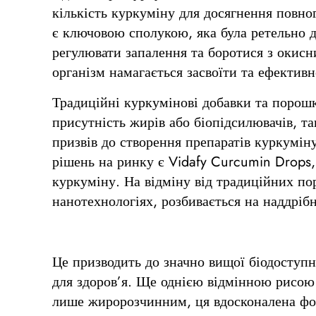
кількість куркуміну для досягнення повно
є ключовою сполукою, яка була ретельно до
регулювати запалення та боротися з окис
організм намагається засвоїти та ефективн
Традиційні куркумінові добавки та порош
присутність жирів або біопідсилювачів, та
призвів до створення препаратів куркумін
рішень на ринку є Vidafy Curcumin Drops,
куркуміну. На відміну від традиційних по
нанотехнологіях, розбивається на наддріб
Це призводить до значно вищої біодоступ
для здоров’я. Ще однією відмінною рисою 
лише жиророзчинним, ця вдосконалена форм