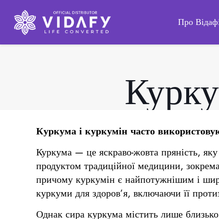
Про Відаф
Курку
Куркума і куркумін часто використовуют
Куркума — це яскраво-жовта пряність, яку
продуктом традиційної медицини, зокрема 
причому куркумін є найпотужнішим і широ
куркуми для здоров’я, включаючи її проти
Однак сира куркума містить лише близько