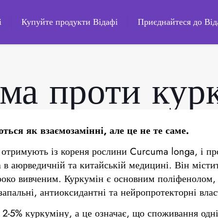
і
Купуйте продукти Відафі
Приєднайтеся до Від
ма проти кур
ься як взаємозамінні, але це не те саме.
 отримують із кореня рослини Curcuma longa, і пр
в аюрведичній та китайській медицині. Він містит
ко вивченим. Куркумін є основним поліфенолом, 
запальні, антиоксидантні та нейропротекторні влас
 2-5% куркуміну, а це означає, що споживання одн