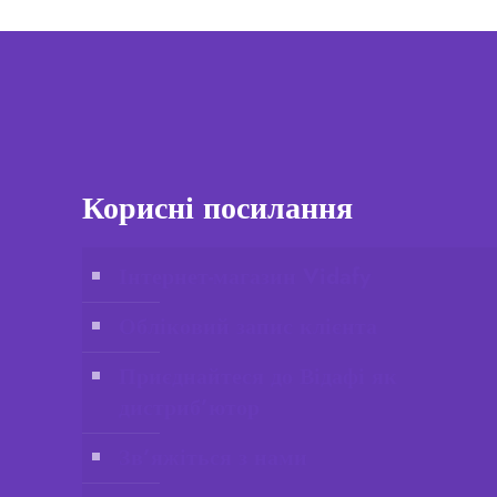
Корисні посилання
Інтернет-магазин Vidafy
Обліковий запис клієнта
Приєднайтеся до Відафі як
дистриб’ютор
Зв’яжіться з нами