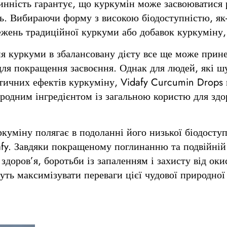
чинність гарантує, що куркумін може засвоюватися
ть. Вибираючи форму з високою біодоступністю, як
ежень традиційної куркуми або добавок куркуміну,
я куркуми в збалансовану дієту все ще може прине
ля покращення засвоєння. Однак для людей, які ш
втичних ефектів куркуміну, Vidafy Curcumin Drops
родним інгредієнтом із загальною користю для зд
куміну полягає в подоланні його низької біодоступ
fy. Завдяки покращеному поглинанню та подвійній 
здоров’я, боротьби із запаленням і захисту від о
ть максимізувати переваги цієї чудової природної