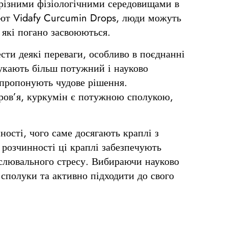
 різними фізіологічними середовищами в
-от Vidafy Curcumin Drops, люди можуть
 які погано засвоюються.
сти деякі переваги, особливо в поєднанні
укають більш потужний і науково
 пропонують чудове рішення.
оров’я, куркумін є потужною сполукою,
ності, чого саме досягають краплі з
розчинності ці краплі забезпечують
кислювального стресу. Вибираючи науково
 сполуки та активно підходити до свого