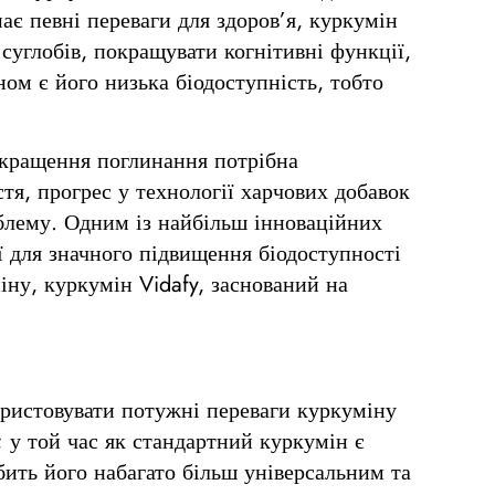
ає певні переваги для здоров’я, куркумін
суглобів, покращувати когнітивні функції,
ом є його низька біодоступність, тобто
окращення поглинання потрібна
стя, прогрес у технології харчових добавок
облему. Одним із найбільш інноваційних
ї для значного підвищення біодоступності
іну, куркумін Vidafy, заснований на
ористовувати потужні переваги куркуміну
 у той час як стандартний куркумін є
бить його набагато більш універсальним та