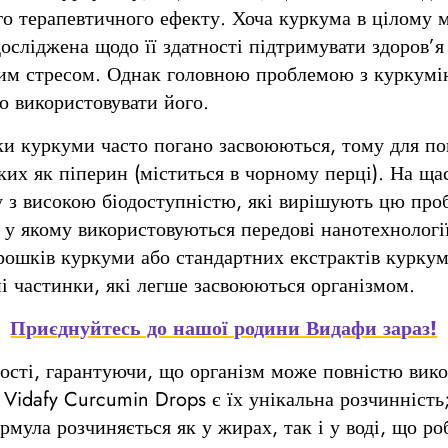
го терапевтичного ефекту. Хоча куркума в цілому м
сліджена щодо її здатності підтримувати здоров’я 
ним стресом. Однак головною проблемою з куркумін
о використовувати його.
ки куркуми часто погано засвоюються, тому для п
ких як піперин (міститься в чорному перці). На ща
у з високою біодоступністю, які вирішують цю пр
 у якому використовуються передові нанотехнологі
рошків куркуми або стандартних екстрактів куркум
ні частинки, які легше засвоюються організмом.
Приєднуйтесь до нашої родини Видафи зараз!
ності, гарантуючи, що організм може повністю вик
Vidafy Curcumin Drops є їх унікальна розчинність;
ула розчиняється як у жирах, так і у воді, що ро