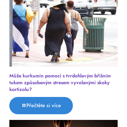
Může kurkumin pomoci s tvrdohlavým břišním
tukem způsobeným stresem vyvolanými skoky
kortizolu?
Přečtěte si více