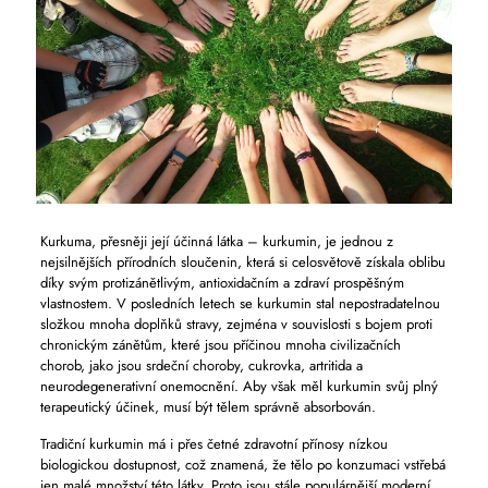
Kurkuma, přesněji její účinná látka – kurkumin, je jednou z
nejsilnějších přírodních sloučenin, která si celosvětově získala oblibu
díky svým protizánětlivým, antioxidačním a zdraví prospěšným
vlastnostem. V posledních letech se kurkumin stal nepostradatelnou
složkou mnoha doplňků stravy, zejména v souvislosti s bojem proti
chronickým zánětům, které jsou příčinou mnoha civilizačních
chorob, jako jsou srdeční choroby, cukrovka, artritida a
neurodegenerativní onemocnění. Aby však měl kurkumin svůj plný
terapeutický účinek, musí být tělem správně absorbován.
Tradiční kurkumin má i přes četné zdravotní přínosy nízkou
biologickou dostupnost, což znamená, že tělo po konzumaci vstřebá
jen malé množství této látky. Proto jsou stále populárnější moderní