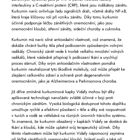
interleukiny a C-reaktivní protein (CRP), které jsou indikátory zánětu.
Kurkumin navíc ovlivňuje řadu signálních drah, včetně dráhy NF-κB,
která hraje klíčovou roli při vzniku zánětu. Díky tomu kurkumin
účinně podporuje léčbu zánětlivých onemocnění, jako jsou
onemocnění kloubů, střevní záněty, srdeční choroby a cukrovka.
Kurkumin má navíc silné antioxidační vlastnosti, což znamená, že
dokáže chránit buňky těla před poškozením způsobeným volnými
radikály. Chronický zánět vede k tvorbě velkého množství volných
radikálů, které následně přispívají k poškození tkání a urychlují
proces stárnutí. Díky svým antioxidačním vlastnostem pomáhá
kurkumin neutralizovat tyto škodlivé molekuly, což může přispět ke
zlepšení celkového zdraví a ochraně proti degenerativním
onemocněním, jako je Alzheimerova a Parkinsonova choroba.
Již dříve zmíněné kurkuminové kapky Vidafy mohou být díky
aplikované technologii nanočástic zvláště účinné v boji proti
chronickým zánětům. Vysoká biologická dostupnost tohoto doplňku
umožňuje rychlé a efektivní působení v těle a díky své rozpustnosti
v tucích a vodě se vstřebává na různých úrovních trávicího systému.
To znamená, že kurkumin obsažený v kapkách Vidafy se dostává do
tkání a kloubů, kde může uplatnit svůj terapeutický účinek. Díky
těmto vlastnostem může být kurkumin Vidafy nápomocný zejména
při léčbě zánětlivých onemocnění kloubů, bolestí svalů a také při