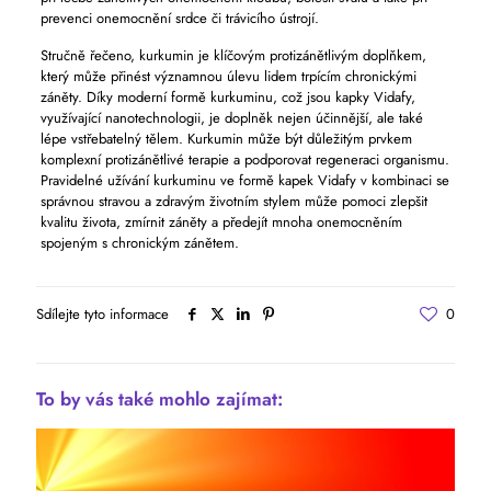
prevenci onemocnění srdce či trávicího ústrojí.
Stručně řečeno, kurkumin je klíčovým protizánětlivým doplňkem,
který může přinést významnou úlevu lidem trpícím chronickými
záněty. Díky moderní formě kurkuminu, což jsou kapky Vidafy,
využívající nanotechnologii, je doplněk nejen účinnější, ale také
lépe vstřebatelný tělem. Kurkumin může být důležitým prvkem
komplexní protizánětlivé terapie a podporovat regeneraci organismu.
Pravidelné užívání kurkuminu ve formě kapek Vidafy v kombinaci se
správnou stravou a zdravým životním stylem může pomoci zlepšit
kvalitu života, zmírnit záněty a předejít mnoha onemocněním
spojeným s chronickým zánětem.
Sdílejte tyto informace
0
To by vás také mohlo zajímat: