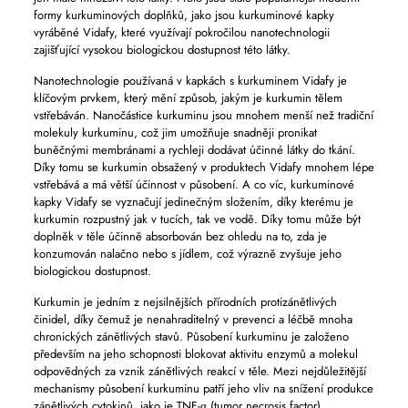
formy kurkuminových doplňků, jako jsou kurkuminové kapky
vyráběné Vidafy, které využívají pokročilou nanotechnologii
zajišťující vysokou biologickou dostupnost této látky.
Nanotechnologie používaná v kapkách s kurkuminem Vidafy je
klíčovým prvkem, který mění způsob, jakým je kurkumin tělem
vstřebáván. Nanočástice kurkuminu jsou mnohem menší než tradiční
molekuly kurkuminu, což jim umožňuje snadněji pronikat
buněčnými membránami a rychleji dodávat účinné látky do tkání.
Díky tomu se kurkumin obsažený v produktech Vidafy mnohem lépe
vstřebává a má větší účinnost v působení. A co víc, kurkuminové
kapky Vidafy se vyznačují jedinečným složením, díky kterému je
kurkumin rozpustný jak v tucích, tak ve vodě. Díky tomu může být
doplněk v těle účinně absorbován bez ohledu na to, zda je
konzumován nalačno nebo s jídlem, což výrazně zvyšuje jeho
biologickou dostupnost.
Kurkumin je jedním z nejsilnějších přírodních protizánětlivých
činidel, díky čemuž je nenahraditelný v prevenci a léčbě mnoha
chronických zánětlivých stavů. Působení kurkuminu je založeno
především na jeho schopnosti blokovat aktivitu enzymů a molekul
odpovědných za vznik zánětlivých reakcí v těle. Mezi nejdůležitější
mechanismy působení kurkuminu patří jeho vliv na snížení produkce
zánětlivých cytokinů, jako je TNF-α (tumor necrosis factor),