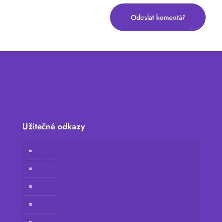
Užitečné odkazy
Internetový obchod Vidafy
Klientův účet
Připojte se k Vidafy jako distributor
Kontaktujte nás