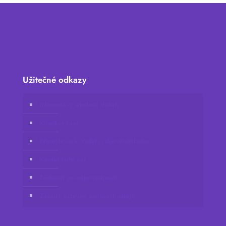
Užitečné odkazy
Internetový obchod Vidafy
Klientův účet
Připojte se k Vidafy jako distributor
Kontaktujte nás
Zřeknutí se odpovědnosti
Zásady ochrany osobních údajů