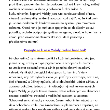
proti těmto problémům tím, že podporují zdravé krevní cévy, snižují
oxidační poškození a zlepšují celkovou funkci srdce. S
kurkuminovými kapkami Vidafy jsou tyto kardiovaskulární přínosy
výrazně zesíleny díky zvýšené absorpci, což zajišťuje, že kurkumin
je účinně dodáván do kardiovaskulárního systému pro maximální
ochranu. Kromě toho je kurkumin spojován se zlepšením zdraví
pokožky, protože podporuje syntézu kolagenu, zlepšuje hojení ran a
chrání před environmentálními stresory, které přispívají k
předčasnému stárnutí.
Připojte se k naší Vidafy rodině hned teď!
Mnoho jedinců se s věkem potýká s kožními problémy, jako jsou
jemné linky, vrásky a hyperpigmentace, a schopnost kurkuminu
neutralizovat oxidační stres a zánět pomáhá obnovit mladistvý
vzhled. Vynikající biologická dostupnost kurkuminu Vidafy
umožňuje, aby tyto výhody zlepšující pleť byly výraznější, což z něj
činí přirozený a účinný způsob, jak si dlouhodobě udržet zářivou a
zdravou pokožku. Jednou z mimořádných výhod kurkuminových
kapek Vidafy je jejich tekuté složení, které nabízí rychlou absorpci a
snadné použití ve srovnání s tradičními kapslemi a tabletami.
Schopnost smíchat kapky s vodou, čajem nebo jinými nápoji z nich
dělá pohodlnou volbu pro každodenní suplementaci a zajišťuje, že
uživatelé mohou bez problémů začlenit kurkumin do své rutiny proti