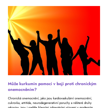
Může kurkumin pomoci v boji proti chronickým
onemocněním?
Chronická onemocnění, jako jsou kardiovaskulární onemocnění,
cukrovka, artritida, neurodegenerativní poruchy a některé druhy
rakoviny, jsou i nadále hlavními zdravotními výzvami v moderním