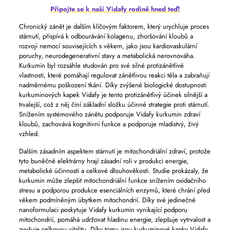
Připojte se k naší Vidafy rodině hned teď!
Chronický zánět je dalším klíčovým faktorem, který urychluje proces
stárnutí, přispívá k odbourávání kolagenu, zhoršování kloubů a
rozvoji nemocí souvisejících s věkem, jako jsou kardiovaskulární
poruchy, neurodegenerativní stavy a metabolická nerovnováha.
Kurkumin byl rozsáhle studován pro své silné protizánětlivé
vlastnosti, které pomáhají regulovat zánětlivou reakci těla a zabraňují
nadměrnému poškození tkání. Díky zvýšené biologické dostupnosti
kurkuminových kapek Vidafy je tento protizánětlivý účinek silnější a
trvalejší, což z něj činí základní složku účinné strategie proti stárnutí.
Snížením systémového zánětu podporuje Vidafy kurkumin zdraví
kloubů, zachovává kognitivní funkce a podporuje mladistvý, živý
vzhled.
Dalším zásadním aspektem stárnutí je mitochondriální zdraví, protože
tyto buněčné elektrárny hrají zásadní roli v produkci energie,
metabolické účinnosti a celkové dlouhověkosti. Studie prokázaly, že
kurkumin může zlepšit mitochondriální funkce snížením oxidačního
stresu a podporou produkce esenciálních enzymů, které chrání před
věkem podmíněným úbytkem mitochondrií. Díky své jedinečné
nanoformulaci poskytuje Vidafy kurkumin vynikající podporu
mitochondrií, pomáhá udržovat hladinu energie, zlepšuje vytrvalost a
zvyšuje celkovou vitalitu. Díky tomu jsou kurkuminové kapky Vidafy