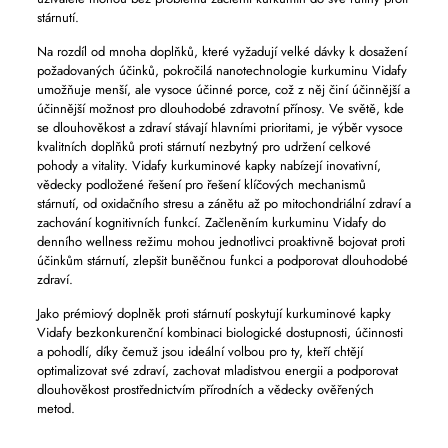
stárnutí.
Na rozdíl od mnoha doplňků, které vyžadují velké dávky k dosažení
požadovaných účinků, pokročilá nanotechnologie kurkuminu Vidafy
umožňuje menší, ale vysoce účinné porce, což z něj činí účinnější a
účinnější možnost pro dlouhodobé zdravotní přínosy. Ve světě, kde
se dlouhověkost a zdraví stávají hlavními prioritami, je výběr vysoce
kvalitních doplňků proti stárnutí nezbytný pro udržení celkové
pohody a vitality. Vidafy kurkuminové kapky nabízejí inovativní,
vědecky podložené řešení pro řešení klíčových mechanismů
stárnutí, od oxidačního stresu a zánětu až po mitochondriální zdraví a
zachování kognitivních funkcí. Začleněním kurkuminu Vidafy do
denního wellness režimu mohou jednotlivci proaktivně bojovat proti
účinkům stárnutí, zlepšit buněčnou funkci a podporovat dlouhodobé
zdraví.
Jako prémiový doplněk proti stárnutí poskytují kurkuminové kapky
Vidafy bezkonkurenční kombinaci biologické dostupnosti, účinnosti
a pohodlí, díky čemuž jsou ideální volbou pro ty, kteří chtějí
optimalizovat své zdraví, zachovat mladistvou energii a podporovat
dlouhověkost prostřednictvím přírodních a vědecky ověřených
metod.