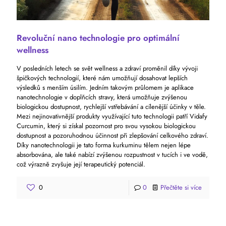
Revoluční nano technologie pro optimální
wellness
V posledních letech se svět wellness a zdraví proměnil díky vývoji
špičkových technologií, které nám umožňují dosahovat lepších
výsledků s menším úsilím. Jedním takovým průlomem je aplikace
nanotechnologie v doplňcích stravy, která umožňuje zvýšenou
biologickou dostupnost, rychlejší vstřebávání a cílenější účinky v těle.
Mezi nejinovativnější produkty využívající tuto technologii patří Vidafy
Curcumin, který si získal pozornost pro svou vysokou biologickou
dostupnost a pozoruhodnou účinnost při zlepšování celkového zdraví.
Díky nanotechnologii je tato forma kurkuminu tělem nejen lépe
absorbována, ale také nabízí zvýšenou rozpustnost v tucích i ve vodě,
což výrazně zvyšuje její terapeutický potenciál.
0
0
Přečtěte si více