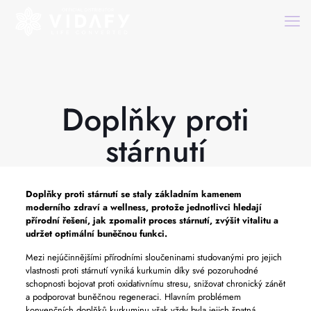
Doplňky proti
stárnutí
Doplňky proti stárnutí
se staly základním kamenem
moderního zdraví a wellness, protože jednotlivci hledají
přírodní řešení, jak zpomalit proces stárnutí, zvýšit vitalitu a
udržet optimální buněčnou funkci.
Mezi nejúčinnějšími přírodními sloučeninami studovanými pro jejich
vlastnosti proti stárnutí vyniká kurkumin díky své pozoruhodné
schopnosti bojovat proti oxidativnímu stresu, snižovat chronický zánět
a podporovat buněčnou regeneraci. Hlavním problémem
konvenčních doplňků kurkuminu však vždy byla jejich špatná