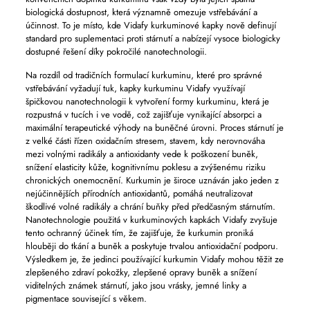
biologická dostupnost, která významně omezuje vstřebávání a
účinnost. To je místo, kde Vidafy kurkuminové kapky nově definují
standard pro suplementaci proti stárnutí a nabízejí vysoce biologicky
dostupné řešení díky pokročilé nanotechnologii.
Na rozdíl od tradičních formulací kurkuminu, které pro správné
vstřebávání vyžadují tuk, kapky kurkuminu Vidafy využívají
špičkovou nanotechnologii k vytvoření formy kurkuminu, která je
rozpustná v tucích i ve vodě, což zajišťuje vynikající absorpci a
maximální terapeutické výhody na buněčné úrovni. Proces stárnutí je
z velké části řízen oxidačním stresem, stavem, kdy nerovnováha
mezi volnými radikály a antioxidanty vede k poškození buněk,
snížení elasticity kůže, kognitivnímu poklesu a zvýšenému riziku
chronických onemocnění. Kurkumin je široce uznáván jako jeden z
nejúčinnějších přírodních antioxidantů, pomáhá neutralizovat
škodlivé volné radikály a chrání buňky před předčasným stárnutím.
Nanotechnologie použitá v kurkuminových kapkách Vidafy zvyšuje
tento ochranný účinek tím, že zajišťuje, že kurkumin proniká
hlouběji do tkání a buněk a poskytuje trvalou antioxidační podporu.
Výsledkem je, že jedinci používající kurkumin Vidafy mohou těžit ze
zlepšeného zdraví pokožky, zlepšené opravy buněk a snížení
viditelných známek stárnutí, jako jsou vrásky, jemné linky a
pigmentace související s věkem.