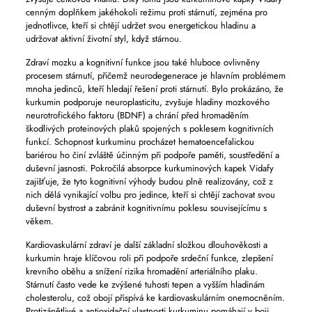
cenným doplňkem jakéhokoli režimu proti stárnutí, zejména pro
jednotlivce, kteří si chtějí udržet svou energetickou hladinu a
udržovat aktivní životní styl, když stárnou.
Zdraví mozku a kognitivní funkce jsou také hluboce ovlivněny
procesem stárnutí, přičemž neurodegenerace je hlavním problémem
mnoha jedinců, kteří hledají řešení proti stárnutí. Bylo prokázáno, že
kurkumin podporuje neuroplasticitu, zvyšuje hladiny mozkového
neurotrofického faktoru (BDNF) a chrání před hromaděním
škodlivých proteinových plaků spojených s poklesem kognitivních
funkcí. Schopnost kurkuminu procházet hematoencefalickou
bariérou ho činí zvláště účinným při podpoře paměti, soustředění a
duševní jasnosti. Pokročilá absorpce kurkuminových kapek Vidafy
zajišťuje, že tyto kognitivní výhody budou plně realizovány, což z
nich dělá vynikající volbu pro jedince, kteří si chtějí zachovat svou
duševní bystrost a zabránit kognitivnímu poklesu souvisejícímu s
věkem.
Kardiovaskulární zdraví je další základní složkou dlouhověkosti a
kurkumin hraje klíčovou roli při podpoře srdeční funkce, zlepšení
krevního oběhu a snížení rizika hromadění arteriálního plaku.
Stárnutí často vede ke zvýšené tuhosti tepen a vyšším hladinám
cholesterolu, což obojí přispívá ke kardiovaskulárním onemocněním.
Protizánětlivé a antioxidační vlastnosti kurkuminu pomáhají v boji