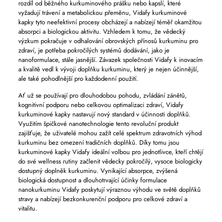
rozdíl od běžného kurkuminového prášku nebo kapslí, které
vyžadují trávení a metabolickou přeměnu, Vidafy kurkuminové
kapky tyto neefektivní procesy obcházejí a nabízejí téměř okamžitou
absorpci a biologickou aktivitu. Vzhledem k tomu, že vědecký
výzkum pokračuje v odhalování obrovských přínosů kurkuminu pro
zdraví, je potřeba pokročilých systémů dodávání, jako je
nanoformulace, stále jasnější. Závazek společnosti Vidafy k inovacím
a kvalitě vedl k vývoji doplňku kurkuminu, který je nejen účinnější,
ale také pohodlnější pro každodenní použití.
Ať už se používají pro dlouhodobou pohodu, zvládání zánětů,
kognitivní podporu nebo celkovou optimalizaci zdraví, Vidafy
kurkuminové kapky nastavují nový standard v účinnosti doplňků.
Využitím špičkové nanotechnologie tento revoluční produkt
zajišťuje, že uživatelé mohou zažít celé spektrum zdravotních výhod
kurkuminu bez omezení tradičních doplňků. Díky tomu jsou
kurkuminové kapky Vidafy ideální volbou pro jednotlivce, kteří chtějí
do své wellness rutiny začlenit vědecky pokročilý, vysoce biologicky
dostupný doplněk kurkuminu. Vynikající absorpce, zvýšená
biologická dostupnost a dlouhotrvající účinky formulace
nanokurkuminu Vidafy poskytují výraznou výhodu ve světě doplňků
stravy a nabízejí bezkonkurenční podporu pro celkové zdraví a
vitalitu.