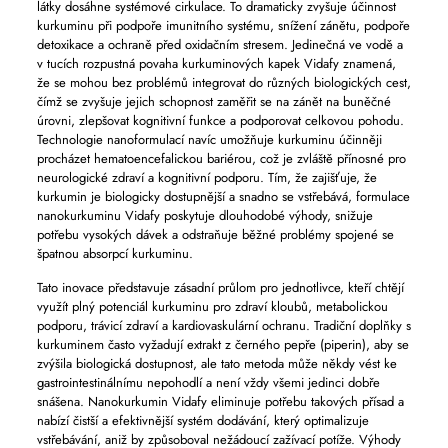
látky dosáhne systémové cirkulace. To dramaticky zvyšuje účinnost
kurkuminu při podpoře imunitního systému, snížení zánětu, podpoře
detoxikace a ochraně před oxidačním stresem. Jedinečná ve vodě a
v tucích rozpustná povaha kurkuminových kapek Vidafy znamená,
že se mohou bez problémů integrovat do různých biologických cest,
čímž se zvyšuje jejich schopnost zaměřit se na zánět na buněčné
úrovni, zlepšovat kognitivní funkce a podporovat celkovou pohodu.
Technologie nanoformulací navíc umožňuje kurkuminu účinněji
procházet hematoencefalickou bariérou, což je zvláště přínosné pro
neurologické zdraví a kognitivní podporu. Tím, že zajišťuje, že
kurkumin je biologicky dostupnější a snadno se vstřebává, formulace
nanokurkuminu Vidafy poskytuje dlouhodobé výhody, snižuje
potřebu vysokých dávek a odstraňuje běžné problémy spojené se
špatnou absorpcí kurkuminu.
Tato inovace představuje zásadní průlom pro jednotlivce, kteří chtějí
využít plný potenciál kurkuminu pro zdraví kloubů, metabolickou
podporu, trávicí zdraví a kardiovaskulární ochranu. Tradiční doplňky s
kurkuminem často vyžadují extrakt z černého pepře (piperin), aby se
zvýšila biologická dostupnost, ale tato metoda může někdy vést ke
gastrointestinálnímu nepohodlí a není vždy všemi jedinci dobře
snášena. Nanokurkumin Vidafy eliminuje potřebu takových přísad a
nabízí čistší a efektivnější systém dodávání, který optimalizuje
vstřebávání, aniž by způsoboval nežádoucí zažívací potíže. Výhody