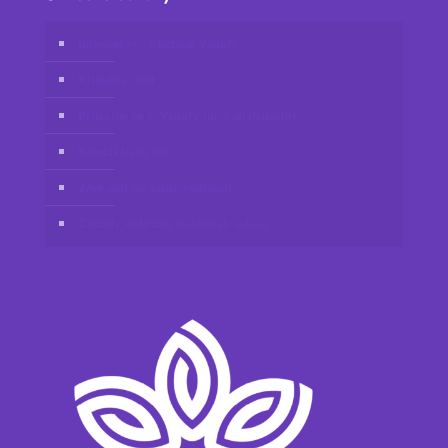
Internetový obchod Vidafy
Klientův účet
Připojte se k Vidafy jako distributor
Kontaktujte nás
Zřeknutí se odpovědnosti
Zásady ochrany osobních údajů