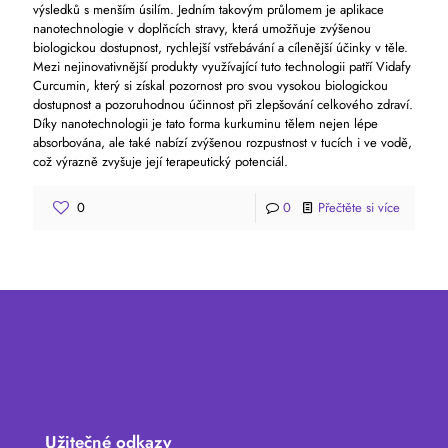
výsledků s menším úsilím. Jedním takovým průlomem je aplikace
nanotechnologie v doplňcích stravy, která umožňuje zvýšenou
biologickou dostupnost, rychlejší vstřebávání a cílenější účinky v těle.
Mezi nejinovativnější produkty využívající tuto technologii patří Vidafy
Curcumin, který si získal pozornost pro svou vysokou biologickou
dostupnost a pozoruhodnou účinnost při zlepšování celkového zdraví.
Díky nanotechnologii je tato forma kurkuminu tělem nejen lépe
absorbována, ale také nabízí zvýšenou rozpustnost v tucích i ve vodě,
což výrazně zvyšuje její terapeutický potenciál.
0
0
Přečtěte si více
Užitečné odkazy