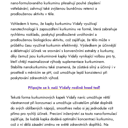
nano-formulovaného kurkuminu přesahují pouhé zlepšení
vstřebávání; zahrnují také zvýšenou buněčnou retenci a
prodlouženou aktivitu v těle.
Vzhledem k tomu, že kapky kurkuminu Vidafy využívají
nanotechnologii k zapouzdření kurkuminu ve formě, která zabraňuje
rychlému rozkladu, poskytují prodloužené uvolňování a
prodlouženou biologickou aktivitu, což zajišťuje, že tělo může v
průběhu času využívat kurkumin efektivněji. Výsledkem je účinnější
a déletrvající účinek ve srovnání s konvenčními extrakty z kurkumy,
díky čemuž jsou kurkuminové kapky Vidafy vynikající volbou pro ty,
kteří chtějí maximalizovat výhody suplementace kurkuminem.
Stabilita nanokurkuminu také znamená, že zůstává silný a účinný i v
prostředí s měnícím se pH, což umožňuje lepší konzistenci při
poskytování zdravotních výhod.
Připojte se k naší Vidafy rodině hned teď!
Tekutá forma kurkuminových kapek Vidafy navíc umožňuje větší
všestrannost při konzumaci a umožňuje uživatelům přidat doplněk
do svých oblíbených nápojů, smoothies nebo si jej jednoduše vzít
přímo pro rychlý účinek. Precizní inženýrství za touto nano-formulací
zajišťuje, že každá kapka dodává optimální koncentraci kurkuminu,
což z ní dělá zásadní změnu ve světě zdravotních doplňků. Na