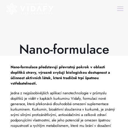
Nano-formulace
Nano-formulace
představují převratný pokrok v oblasti
doplňků stravy, výrazně zvyšují biologickou dostupnost a
účinnost aktivních látek, které tradičně trpí špatnou
vstřebatelností.
Jedna z nejpůsobivějších aplikací nanotechnologie v průmyslu
doplňků je vidět v kapkách kurkuminu Vidafy, formulaci nové
generace, která překonává dlouhodobá omezení suplementace
kurkuminem. Kurkumin, bioaktivní sloučenina v kurkumě, je známý
svými silnými protizánětlivými, antioxidačními a celkově zdraví
podporujícími vlastnostmi, ale jeho potenciál je omezen špatnou
rozpustností a rychlým metabolismem, které mu brání v dosažení