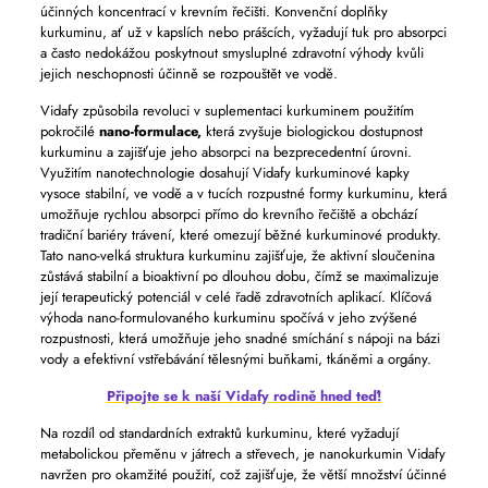
účinných koncentrací v krevním řečišti. Konvenční doplňky
kurkuminu, ať už v kapslích nebo prášcích, vyžadují tuk pro absorpci
a často nedokážou poskytnout smysluplné zdravotní výhody kvůli
jejich neschopnosti účinně se rozpouštět ve vodě.
Vidafy způsobila revoluci v suplementaci kurkuminem použitím
pokročilé
nano-formulace,
která zvyšuje biologickou dostupnost
kurkuminu a zajišťuje jeho absorpci na bezprecedentní úrovni.
Využitím nanotechnologie dosahují Vidafy kurkuminové kapky
vysoce stabilní, ve vodě a v tucích rozpustné formy kurkuminu, která
umožňuje rychlou absorpci přímo do krevního řečiště a obchází
tradiční bariéry trávení, které omezují běžné kurkuminové produkty.
Tato nano-velká struktura kurkuminu zajišťuje, že aktivní sloučenina
zůstává stabilní a bioaktivní po dlouhou dobu, čímž se maximalizuje
její terapeutický potenciál v celé řadě zdravotních aplikací. Klíčová
výhoda nano-formulovaného kurkuminu spočívá v jeho zvýšené
rozpustnosti, která umožňuje jeho snadné smíchání s nápoji na bázi
vody a efektivní vstřebávání tělesnými buňkami, tkáněmi a orgány.
Připojte se k naší Vidafy rodině hned teď!
Na rozdíl od standardních extraktů kurkuminu, které vyžadují
metabolickou přeměnu v játrech a střevech, je nanokurkumin Vidafy
navržen pro okamžité použití, což zajišťuje, že větší množství účinné