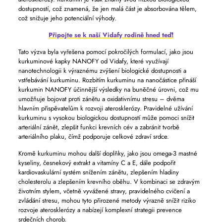
dostupností, což znamená, že jen malá část je absorbována tělem,
což snižuje jeho potenciální výhody.
Připojte se k naší Vidafy rodině hned teď!
Tato výzva byla vyřešena pomocí pokročilých formulací, jako jsou
kurkuminové kapky NANOFY od Vidafy, které využívají
nanotechnologii k výraznému zvýšení biologické dostupnosti a
vstřebávání kurkuminu. Rozbitím kurkuminu na nanočástice přináší
kurkumin NANOFY účinnější výsledky na buněčné úrovni, což mu
umožňuje bojovat proti zánětu a oxidativnímu stresu – dvěma
hlavním přispěvatelům k rozvoji aterosklerózy. Pravidelné užívání
kurkuminu s vysokou biologickou dostupností může pomoci snížit
arteriální zánět, zlepšit funkci krevních cév a zabránit tvorbě
arteriálního plaku, čímž podporuje celkové zdraví srdce.
Kromě kurkuminu mohou další doplňky, jako jsou omega-3 mastné
kyseliny, česnekový extrakt a vitamíny C a E, dále podpořit
kardiovaskulární systém snížením zánětu, zlepšením hladiny
cholesterolu a zlepšením krevního oběhu. V kombinaci se zdravým
životním stylem, včetně vyvážené stravy, pravidelného cvičení a
zvládání stresu, mohou tyto přirozené metody výrazně snížit riziko
rozvoje aterosklerózy a nabízejí komplexní strategii prevence
srdečních chorob.