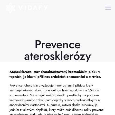
Prevence
aterosklerózy
Ateroskleróza, stav charakterizovaný hromaděním plaku v
tepnách, je hlavní příčinou srdečních onemocnění a mrtvice.
Prevence tohoto stavu vyžaduje mnohostranný přístup, který
zahrnuje zdravou stravu, pravidelnou fyzickou aktivitu a účinnou
suplementaci. Mezi nejúčinnější přírodní prostředky na podporu
kardiovaskulárního zdraví patří doplňky stravy s protizánětlivými a
antioxidačními vlastnostmi. Kurkumin, aktivní složka kurkumy, je
jedním z takových doplňků, který může hrát klíčovou roli v prevenci
aterosklerózy. Kurkumin je však známý svou nízkou biologickou