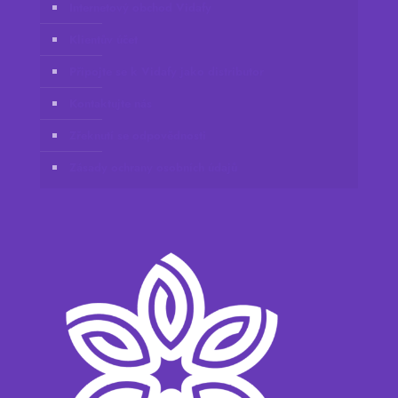
Internetový obchod Vidafy
Klientův účet
Připojte se k Vidafy jako distributor
Kontaktujte nás
Zřeknutí se odpovědnosti
Zásady ochrany osobních údajů