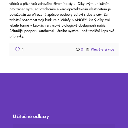
vědců a příznivců zdravého životního stylu. Díky svým unikátním
protizánětlivým, antioxidačním a kardioprotektivním vlastnostem je
považován za přirozený způsob podpory zdraví srdce a cév. Za
zvláštní pozornost stojí kurkumin Vidafy NANOFY, který díky své
tekuté formě v kapkách a vysoké biologické dostupnosti nabízí
účinnější podporu kardiovaskulárního systému než tradiční kapslové
přípravky.
1
0
Přečtěte si více
Užitečné odkazy