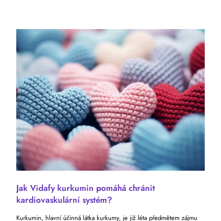
Jak Vidafy kurkumin pomáhá chránit
kardiovaskulární systém?
Kurkumin, hlavní účinná látka kurkumy, je již léta předmětem zájmu