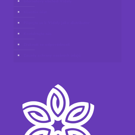
Internetový obchod Vidafy
Klientův účet
Připojte se k Vidafy jako distributor
Kontaktujte nás
Zřeknutí se odpovědnosti
Zásady ochrany osobních údajů