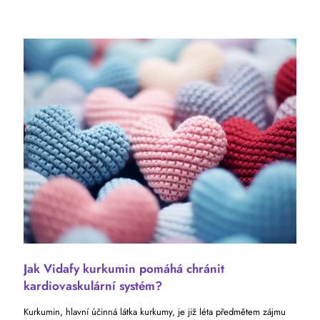
Jak Vidafy kurkumin pomáhá chránit
kardiovaskulární systém?
Kurkumin, hlavní účinná látka kurkumy, je již léta předmětem zájmu