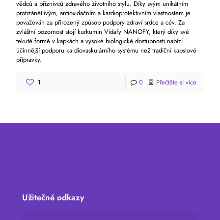
vědců a příznivců zdravého životního stylu. Díky svým unikátním
protizánětlivým, antioxidačním a kardioprotektivním vlastnostem je
považován za přirozený způsob podpory zdraví srdce a cév. Za
zvláštní pozornost stojí kurkumin Vidafy NANOFY, který díky své
tekuté formě v kapkách a vysoké biologické dostupnosti nabízí
účinnější podporu kardiovaskulárního systému než tradiční kapslové
přípravky.
1
0
Přečtěte si více
Užitečné odkazy