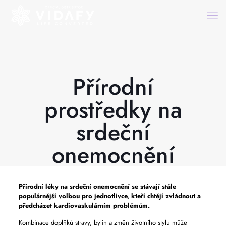
Přírodní
prostředky na
srdeční
onemocnění
Přírodní léky na srdeční onemocnění se stávají stále
populárnější volbou pro jednotlivce, kteří chtějí zvládnout a
předcházet kardiovaskulárním problémům.
Kombinace doplňků stravy, bylin a změn životního stylu může