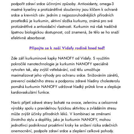
podpořit zdraví srdce účinnými způsoby. Antioxidanty, omega-3
mastné kyseliny a protizánětlivé sloučeniny jsou klíčem k ochraně
srdce a krevních cév. Jedním z nejpozoruhodnějších přírodních
prostředků je kurkumin, aktivní složka kurkumy, známá pro své
protizánětlivé a antioxidační vlastnosti. Kurkumin má však tradičně
špatnou biologickou dostupnost, což znamená, že tělo se ho snaží
efektivně absorbovat.
Připojte se k naší Vidafy rodině hned teď!
Zde září kurkuminové kapky NANOFY od Vidafy. S využitím
pokročilé nanotechnologie je kurkumin NANOFY speciálně
vytvořen tak, aby zvýšil vstřebávání, což tělu umožňuje
maximalizovat jeho výhody pro ochranu srdce. Snižováním zánětů,
prevencí oxidačního stresu a podporou zdravé hladiny cholesterolu
pomáhá kurkumin NANOFY udržovat hladký průtok krve a zlepšuje
kardiovaskulární funkce.
Navíc přijetí zdravé stravy bohaté na ovoce, zeleninu a celozrnné
výrobky spolu s pravidelnou fyzickou aktivitou a zvládáním stresu
může zvýšit účinky přírodních léků. V kombinaci se změnami
životního stylu a doplňky, jako je kurkumin NANOFY, mohou
jednotlivci podniknout proaktivní kroky ke snížení rizika srdečních
onemocnění, podpoře zdraví srdce a zlepšení celkové pohody.