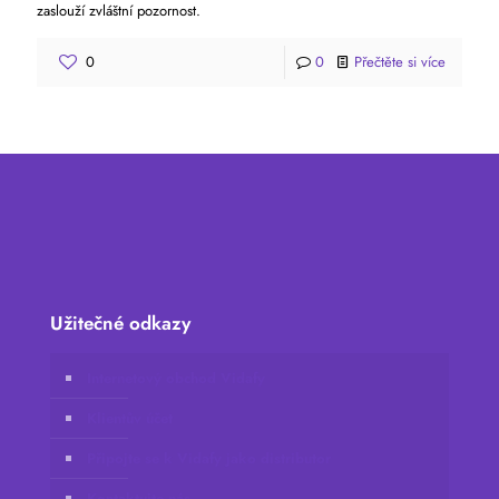
zaslouží zvláštní pozornost.
0
0
Přečtěte si více
Užitečné odkazy
Internetový obchod Vidafy
Klientův účet
Připojte se k Vidafy jako distributor
Kontaktujte nás