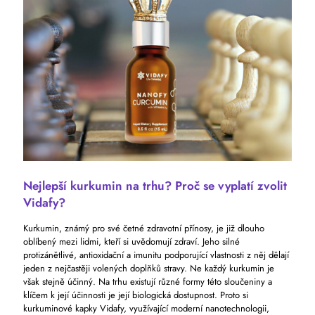
Nejlepší kurkumin na trhu? Proč se vyplatí zvolit
Vidafy?
Kurkumin, známý pro své četné zdravotní přínosy, je již dlouho
oblíbený mezi lidmi, kteří si uvědomují zdraví. Jeho silné
protizánětlivé, antioxidační a imunitu podporující vlastnosti z něj dělají
jeden z nejčastěji volených doplňků stravy. Ne každý kurkumin je
však stejně účinný. Na trhu existují různé formy této sloučeniny a
klíčem k její účinnosti je její biologická dostupnost. Proto si
kurkuminové kapky Vidafy, využívající moderní nanotechnologii,