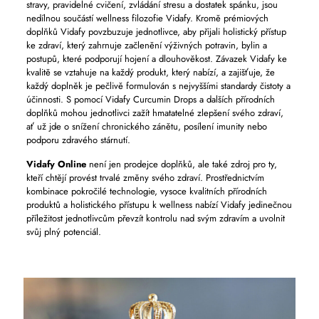
stravy, pravidelné cvičení, zvládání stresu a dostatek spánku, jsou
nedílnou součástí wellness filozofie Vidafy. Kromě prémiových
doplňků Vidafy povzbuzuje jednotlivce, aby přijali holistický přístup
ke zdraví, který zahrnuje začlenění výživných potravin, bylin a
postupů, které podporují hojení a dlouhověkost. Závazek Vidafy ke
kvalitě se vztahuje na každý produkt, který nabízí, a zajišťuje, že
každý doplněk je pečlivě formulován s nejvyššími standardy čistoty a
účinnosti. S pomocí Vidafy Curcumin Drops a dalších přírodních
doplňků mohou jednotlivci zažít hmatatelné zlepšení svého zdraví,
ať už jde o snížení chronického zánětu, posílení imunity nebo
podporu zdravého stárnutí.
Vidafy Online
není jen prodejce doplňků, ale také zdroj pro ty,
kteří chtějí provést trvalé změny svého zdraví. Prostřednictvím
kombinace pokročilé technologie, vysoce kvalitních přírodních
produktů a holistického přístupu k wellness nabízí Vidafy jedinečnou
příležitost jednotlivcům převzít kontrolu nad svým zdravím a uvolnit
svůj plný potenciál.