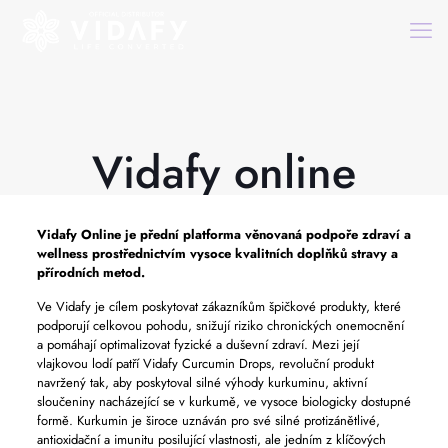
Vidafy online
Vidafy Online
je přední platforma věnovaná podpoře zdraví a
wellness prostřednictvím vysoce kvalitních doplňků stravy a
přírodních metod.
Ve Vidafy je cílem poskytovat zákazníkům špičkové produkty, které
podporují celkovou pohodu, snižují riziko chronických onemocnění
a pomáhají optimalizovat fyzické a duševní zdraví. Mezi její
vlajkovou lodí patří Vidafy Curcumin Drops, revoluční produkt
navržený tak, aby poskytoval silné výhody kurkuminu, aktivní
sloučeniny nacházející se v kurkumě, ve vysoce biologicky dostupné
formě. Kurkumin je široce uznáván pro své silné protizánětlivé,
antioxidační a imunitu posilující vlastnosti, ale jedním z klíčových