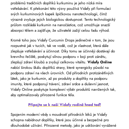
problémů tradičních doplňků kurkuminu je jeho nízká míra
vstřebávání. K překonání této výzvy používá Vidafy při formulaci
svých kurkuminových kapek špičkovou nanotechnologii, čímž
výrazně zvyšuje jejich biologickou dostupnost. Tento technologický
průlom rozkládá kurkumin na nanočástice, což umožňuje snazší
absorpci tělem a zajišťuje, že uživatelé zažijí celou řadu výhod.
Kromě toho jsou Vidafy Curcumin Drops jedinečné v tom, že jsou
rozpustné jak v tucích, tak ve vodě, což je vlastnost, která dále
zlepšuje vstřebávání a účinnost. Díky tomu se účinněji dostávají do
krevního řečiště, poskytují silnou podporu v boji proti zánětu,
zlepšují zdraví kloubů a zvyšují celkovou vitalitu.
Vidafy Online
nabízí širokou škálu doplňků stravy, které synergicky působí na
podporu zdraví na všech úrovních. Od přírodních protizánětlivých
látek, jako je kurkumin, až po produkty a doplňky na podporu
imunity, které podporují trávení, zdraví srdce a duševní jasnost,
Vidafy Online poskytuje komplexní výběr produktů navržených tak,
aby optimalizovaly přirozené funkce těla.
Připojte se k naší Vidafy rodině hned teď!
Spojením moderní vědy s moudrostí přírodních léků je Vidafy
schopna nabídnout doplňky, které jsou účinné a bezpečné pro
dlouhodobé užívání. Přirozené metody, jako je udržování vyvážené