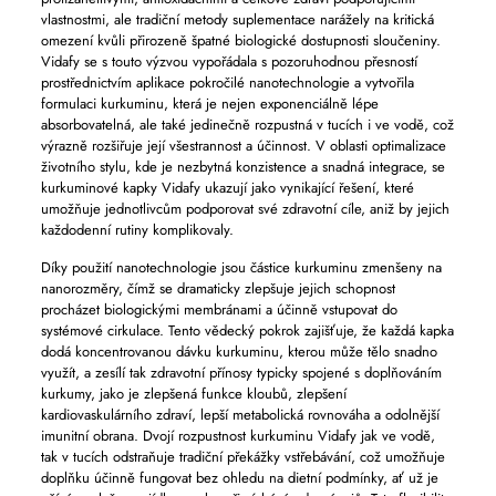
vlastnostmi, ale tradiční metody suplementace narážely na kritická
omezení kvůli přirozeně špatné biologické dostupnosti sloučeniny.
Vidafy se s touto výzvou vypořádala s pozoruhodnou přesností
prostřednictvím aplikace pokročilé nanotechnologie a vytvořila
formulaci kurkuminu, která je nejen exponenciálně lépe
absorbovatelná, ale také jedinečně rozpustná v tucích i ve vodě, což
výrazně rozšiřuje její všestrannost a účinnost. V oblasti optimalizace
životního stylu, kde je nezbytná konzistence a snadná integrace, se
kurkuminové kapky Vidafy ukazují jako vynikající řešení, které
umožňuje jednotlivcům podporovat své zdravotní cíle, aniž by jejich
každodenní rutiny komplikovaly.
Díky použití nanotechnologie jsou částice kurkuminu zmenšeny na
nanorozměry, čímž se dramaticky zlepšuje jejich schopnost
procházet biologickými membránami a účinně vstupovat do
systémové cirkulace. Tento vědecký pokrok zajišťuje, že každá kapka
dodá koncentrovanou dávku kurkuminu, kterou může tělo snadno
využít, a zesílí tak zdravotní přínosy typicky spojené s doplňováním
kurkumy, jako je zlepšená funkce kloubů, zlepšení
kardiovaskulárního zdraví, lepší metabolická rovnováha a odolnější
imunitní obrana. Dvojí rozpustnost kurkuminu Vidafy jak ve vodě,
tak v tucích odstraňuje tradiční překážky vstřebávání, což umožňuje
doplňku účinně fungovat bez ohledu na dietní podmínky, ať už je