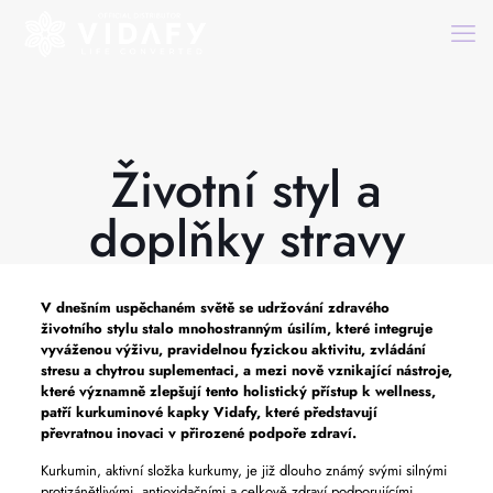
Životní styl a
doplňky stravy
V dnešním uspěchaném světě se udržování zdravého
životního stylu stalo mnohostranným úsilím, které integruje
vyváženou výživu, pravidelnou fyzickou aktivitu, zvládání
stresu a chytrou suplementaci, a mezi nově vznikající nástroje,
které významně zlepšují tento holistický přístup k wellness,
patří kurkuminové kapky Vidafy, které představují
převratnou inovaci v přirozené podpoře zdraví.
Kurkumin, aktivní složka kurkumy, je již dlouho známý svými silnými
protizánětlivými, antioxidačními a celkově zdraví podporujícími