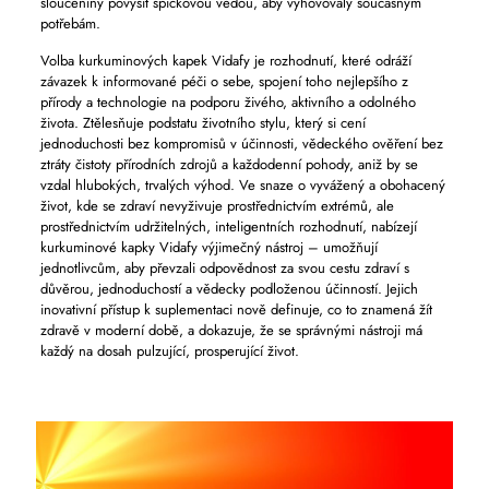
sloučeniny povýšit špičkovou vědou, aby vyhovovaly současným
potřebám.
Volba kurkuminových kapek Vidafy je rozhodnutí, které odráží
závazek k informované péči o sebe, spojení toho nejlepšího z
přírody a technologie na podporu živého, aktivního a odolného
života. Ztělesňuje podstatu životního stylu, který si cení
jednoduchosti bez kompromisů v účinnosti, vědeckého ověření bez
ztráty čistoty přírodních zdrojů a každodenní pohody, aniž by se
vzdal hlubokých, trvalých výhod. Ve snaze o vyvážený a obohacený
život, kde se zdraví nevyživuje prostřednictvím extrémů, ale
prostřednictvím udržitelných, inteligentních rozhodnutí, nabízejí
kurkuminové kapky Vidafy výjimečný nástroj – umožňují
jednotlivcům, aby převzali odpovědnost za svou cestu zdraví s
důvěrou, jednoduchostí a vědecky podloženou účinností. Jejich
inovativní přístup k suplementaci nově definuje, co to znamená žít
zdravě v moderní době, a dokazuje, že se správnými nástroji má
každý na dosah pulzující, prosperující život.