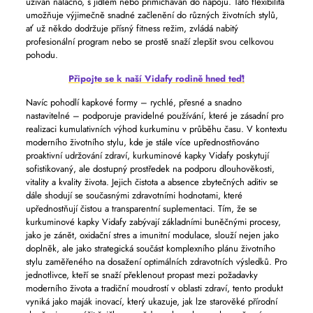
užíván nalačno, s jídlem nebo přimícháván do nápojů. Tato flexibilita
umožňuje výjimečně snadné začlenění do různých životních stylů,
ať už někdo dodržuje přísný fitness režim, zvládá nabitý
profesionální program nebo se prostě snaží zlepšit svou celkovou
pohodu.
Připojte se k naší Vidafy rodině hned teď!
Navíc pohodlí kapkové formy – rychlé, přesné a snadno
nastavitelné – podporuje pravidelné používání, které je zásadní pro
realizaci kumulativních výhod kurkuminu v průběhu času. V kontextu
moderního životního stylu, kde je stále více upřednostňováno
proaktivní udržování zdraví, kurkuminové kapky Vidafy poskytují
sofistikovaný, ale dostupný prostředek na podporu dlouhověkosti,
vitality a kvality života. Jejich čistota a absence zbytečných aditiv se
dále shodují se současnými zdravotními hodnotami, které
upřednostňují čistou a transparentní suplementaci. Tím, že se
kurkuminové kapky Vidafy zabývají základními buněčnými procesy,
jako je zánět, oxidační stres a imunitní modulace, slouží nejen jako
doplněk, ale jako strategická součást komplexního plánu životního
stylu zaměřeného na dosažení optimálních zdravotních výsledků. Pro
jednotlivce, kteří se snaží překlenout propast mezi požadavky
moderního života a tradiční moudrostí v oblasti zdraví, tento produkt
vyniká jako maják inovací, který ukazuje, jak lze starověké přírodní