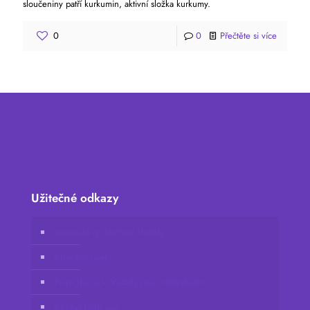
sloučeniny patří kurkumin, aktivní složka kurkumy.
0
0
Přečtěte si více
Užitečné odkazy
Internetový obchod Vidafy
Klientův účet
Připojte se k Vidafy jako distributor
Kontaktujte nás