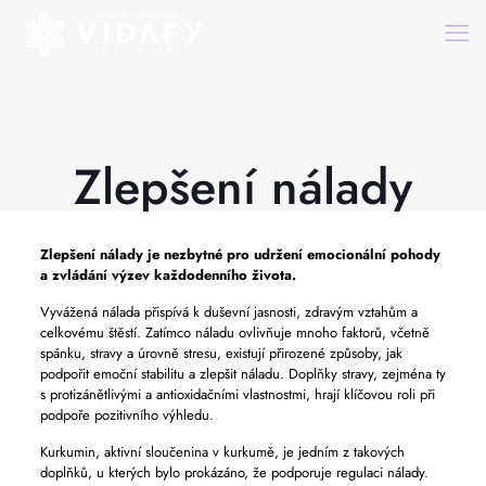
Zlepšení nálady
Zlepšení nálady
je nezbytné pro udržení emocionální pohody
a zvládání výzev každodenního života.
Vyvážená nálada přispívá k duševní jasnosti, zdravým vztahům a
celkovému štěstí. Zatímco náladu ovlivňuje mnoho faktorů, včetně
spánku, stravy a úrovně stresu, existují přirozené způsoby, jak
podpořit emoční stabilitu a zlepšit náladu. Doplňky stravy, zejména ty
s protizánětlivými a antioxidačními vlastnostmi, hrají klíčovou roli při
podpoře pozitivního výhledu.
Kurkumin, aktivní sloučenina v kurkumě, je jedním z takových
doplňků, u kterých bylo prokázáno, že podporuje regulaci nálady.