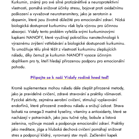
Kurkumin, známý pro své silné protizánětlivé a neuroprotektivní
vlastnosti, pomáhá snižovat účinky stresu, bojovat proti oxidačnímu
poškození a vyvažovat neurotransmitery, jako je serotonin a
dopamin, které jsou životně důležité pro emocionální zdraví. Nízká
biologická dostupnost kurkuminu však byla výzvou pro účinnou
absorpci. Vidafy tento problém vyřešila svými kurkuminovými
kapkami NANOFY, které využívají pokročilou nanotechnologii k
výraznému zvýšení vstřebávání a biologické dostupnosti kurkuminu.
To umožňuje tělu plně těžit z vlastností kurkuminu zlepšujících
náladu, díky čemuž je kurkumin NANOFY vysoce účinným
doplňkem pro ty, kteří hledají přirozenou podporu pro emocionální
pohodu.
Připojte se k naší Vidafy rodině hned teď!
Kromě suplementace mohou náladu dále zlepšit přirozené metody,
jako je pravidelné cvičení, zdravé stravování a praktiky všímavosti.
Fyzické aktivity, zejména aerobní cvičení, stimulují vyplavování
endorfinů, které přirozeně zvednou náladu a snižují úzkost. Strava
bohatá na omega-3 mastné kyseliny, vitamíny a antioxidanty, které se
nacházejí v potravinách, jako jsou tučné ryby, bobule a listová
zelenina, vyživuje mozek a podporuje emocionální zdraví. Praktiky
jako meditace, jóga a hluboká dechová cvičení pomáhají snižovat
stres a podporují klidný, vyrovnaný stav mysli. Začlenění kapek