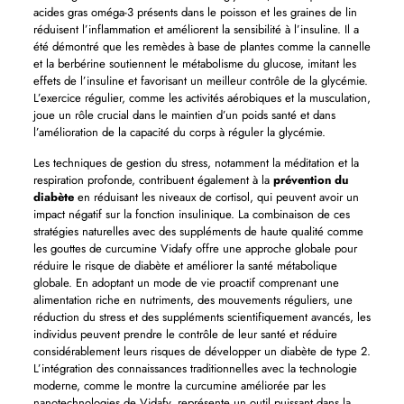
acides gras oméga-3 présents dans le poisson et les graines de lin
réduisent l’inflammation et améliorent la sensibilité à l’insuline. Il a
été démontré que les remèdes à base de plantes comme la cannelle
et la berbérine soutiennent le métabolisme du glucose, imitant les
effets de l’insuline et favorisant un meilleur contrôle de la glycémie.
L’exercice régulier, comme les activités aérobiques et la musculation,
joue un rôle crucial dans le maintien d’un poids santé et dans
l’amélioration de la capacité du corps à réguler la glycémie.
Les techniques de gestion du stress, notamment la méditation et la
respiration profonde, contribuent également à la
prévention du
diabète
en réduisant les niveaux de cortisol, qui peuvent avoir un
impact négatif sur la fonction insulinique. La combinaison de ces
stratégies naturelles avec des suppléments de haute qualité comme
les gouttes de curcumine Vidafy offre une approche globale pour
réduire le risque de diabète et améliorer la santé métabolique
globale. En adoptant un mode de vie proactif comprenant une
alimentation riche en nutriments, des mouvements réguliers, une
réduction du stress et des suppléments scientifiquement avancés, les
individus peuvent prendre le contrôle de leur santé et réduire
considérablement leurs risques de développer un diabète de type 2.
L’intégration des connaissances traditionnelles avec la technologie
moderne, comme le montre la curcumine améliorée par les
nanotechnologies de Vidafy, représente un outil puissant dans la