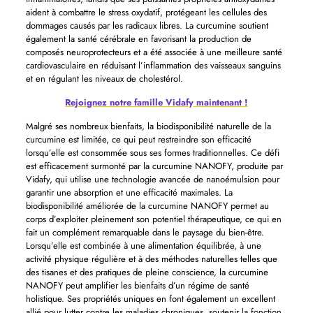
aident à combattre le stress oxydatif, protégeant les cellules des
dommages causés par les radicaux libres. La curcumine soutient
également la santé cérébrale en favorisant la production de
composés neuroprotecteurs et a été associée à une meilleure santé
cardiovasculaire en réduisant l’inflammation des vaisseaux sanguins
et en régulant les niveaux de cholestérol.
Rejoignez notre famille Vidafy maintenant !
Malgré ses nombreux bienfaits, la biodisponibilité naturelle de la
curcumine est limitée, ce qui peut restreindre son efficacité
lorsqu’elle est consommée sous ses formes traditionnelles. Ce défi
est efficacement surmonté par la curcumine NANOFY, produite par
Vidafy, qui utilise une technologie avancée de nanoémulsion pour
garantir une absorption et une efficacité maximales. La
biodisponibilité améliorée de la curcumine NANOFY permet au
corps d’exploiter pleinement son potentiel thérapeutique, ce qui en
fait un complément remarquable dans le paysage du bien-être.
Lorsqu’elle est combinée à une alimentation équilibrée, à une
activité physique régulière et à des méthodes naturelles telles que
des tisanes et des pratiques de pleine conscience, la curcumine
NANOFY peut amplifier les bienfaits d’un régime de santé
holistique. Ses propriétés uniques en font également un excellent
allié pour lutter contre les maladies chroniques, soutenir la fonction