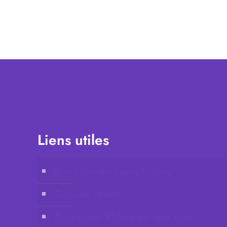
Liens utiles
Boutique en ligne Vidafy
Compte client
Rejoignez Vidafy en tant que