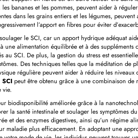
 les bananes et les pommes, peuvent aider à réguler l
sentes dans les grains entiers et les légumes, peuvent a
gressivement l’apport en fibres pour éviter d’exacer
soulager le SCI, car un apport hydrique adéquat aide 
à une alimentation équilibrée et à des suppléments 
és au SCI. De plus, la gestion du stress est essentiell
tômes. Des techniques telles que la méditation de pl
hysique régulière peuvent aider à réduire les niveaux d
 SCI
peut être obtenu grâce à une combinaison de 
 vie.
r biodisponibilité améliorée grâce à la nanotechnolo
orer la santé intestinale et soulager les symptômes d
rée et des enzymes digestives, ainsi qu’un régime ali
ur maladie plus efficacement. En adoptant une approc
e votre mode de vie, les individus peuvent trouver u