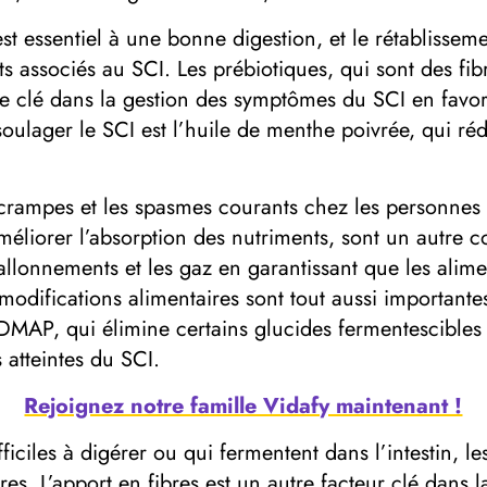
 est essentiel à une bonne digestion, et le rétablisse
 associés au SCI. Les prébiotiques, qui sont des fibre
e clé dans la gestion des symptômes du SCI en favori
oulager le SCI est l’huile de menthe poivrée, qui réd
s crampes et les spasmes courants chez les personnes 
éliorer l’absorption des nutriments, sont un autre c
ballonnements et les gaz en garantissant que les alim
modifications alimentaires sont tout aussi importante
MAP, qui élimine certains glucides fermentescibles
atteintes du SCI.
Rejoignez notre famille Vidafy maintenant !
iciles à digérer ou qui fermentent dans l’intestin, le
ères. L’apport en fibres est un autre facteur clé dans l