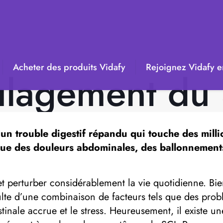
Acheter des produits Vidafy
Rejoignez Vidafy en
lagement du
t un trouble digestif répandu qui touche des mil
ue des douleurs abdominales, des ballonnements, 
t perturber considérablement la vie quotidienne. Bie
lte d’une combinaison de facteurs tels que des problè
testinale accrue et le stress. Heureusement, il exist