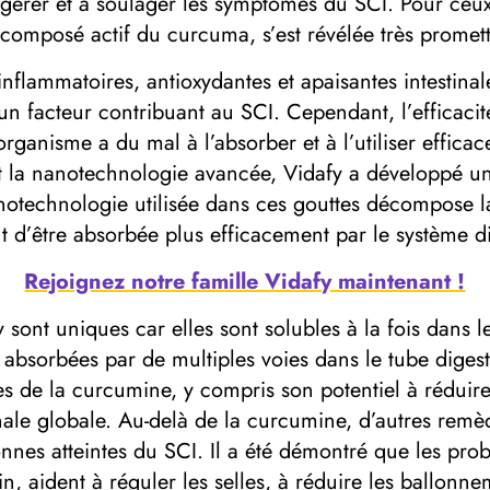
 gérer et à soulager les symptômes du SCI. Pour ceu
le composé actif du curcuma, s’est révélée très prom
nflammatoires, antioxydantes et apaisantes intestinal
t un facteur contribuant au SCI. Cependant, l’efficaci
l’organisme a du mal à l’absorber et à l’utiliser effi
ant la nanotechnologie avancée, Vidafy a développé 
anotechnologie utilisée dans ces gouttes décompose 
t d’être absorbée plus efficacement par le système di
Rejoignez notre famille Vidafy maintenant !
sont uniques car elles sont solubles à la fois dans le
 absorbées par de multiples voies dans le tube digesti
s de la curcumine, y compris son potentiel à réduire
tinale globale. Au-delà de la curcumine, d’autres rem
es atteintes du SCI. Il a été démontré que les probi
n, aident à réguler les selles, à réduire les ballonne