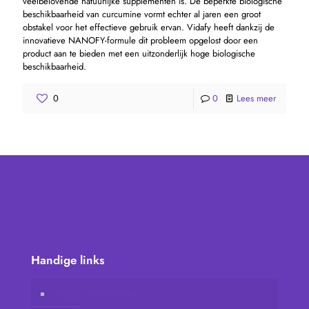
veelbelovende natuurlijke supplementen is. De beperkte biologische
beschikbaarheid van curcumine vormt echter al jaren een groot
obstakel voor het effectieve gebruik ervan. Vidafy heeft dankzij de
innovatieve NANOFY-formule dit probleem opgelost door een
product aan te bieden met een uitzonderlijk hoge biologische
beschikbaarheid.
0
0
Lees meer
Handige links
Vidafy online winkel