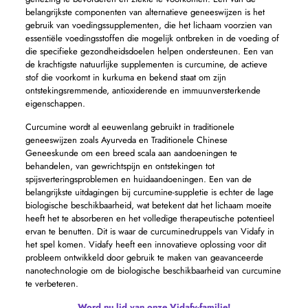
belangrijkste componenten van alternatieve geneeswijzen is het
gebruik van voedingssupplementen, die het lichaam voorzien van
essentiële voedingsstoffen die mogelijk ontbreken in de voeding of
die specifieke gezondheidsdoelen helpen ondersteunen. Een van
de krachtigste natuurlijke supplementen is curcumine, de actieve
stof die voorkomt in kurkuma en bekend staat om zijn
ontstekingsremmende, antioxiderende en immuunversterkende
eigenschappen.
Curcumine wordt al eeuwenlang gebruikt in traditionele
geneeswijzen zoals Ayurveda en Traditionele Chinese
Geneeskunde om een ​​breed scala aan aandoeningen te
behandelen, van gewrichtspijn en ontstekingen tot
spijsverteringsproblemen en huidaandoeningen. Een van de
belangrijkste uitdagingen bij curcumine-suppletie is echter de lage
biologische beschikbaarheid, wat betekent dat het lichaam moeite
heeft het te absorberen en het volledige therapeutische potentieel
ervan te benutten. Dit is waar de curcuminedruppels van Vidafy in
het spel komen. Vidafy heeft een innovatieve oplossing voor dit
probleem ontwikkeld door gebruik te maken van geavanceerde
nanotechnologie om de biologische beschikbaarheid van curcumine
te verbeteren.
Word nu lid van onze Vidafy-familie!