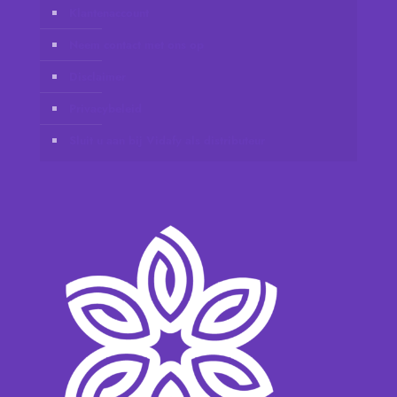
Klantenaccount
Neem contact met ons op
Disclaimer
Privacybeleid
Sluit u aan bij Vidafy als distributeur