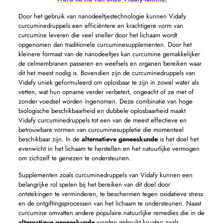
Door het gebruik van nanodeeltjestechnologie kunnen Vidafy
curcuminedruppels een efficiëntere en krachtigere vorm van
curcumine leveren die veel sneller door het lichaam wordt
opgenomen dan traditionele curcuminesupplementen. Door het
kleinere formaat van de nanodeeltjes kan curcumine gemakkelijker
de celmembranen passeren en weefsels en organen bereiken waar
dit het meest nodig is. Bovendien zijn de curcuminedruppels van
Vidafy uniek geformuleerd om oplosbaar te zijn in zowel water als
vetten, wat hun opname verder verbetert, ongeacht of ze met of
zonder voedsel worden ingenomen. Deze combinatie van hoge
biologische beschikbaarheid en dubbele oplosbaarheid maakt
Vidafy curcuminedruppels tot een van de meest effectieve en
betrouwbare vormen van curcuminesuppletie die momenteel
beschikbaar zijn. In de
alternatieve geneeskunde
is het doel het
evenwicht in het lichaam te herstellen en het natuurlijke vermogen
om zichzelf te genezen te ondersteunen.
Supplementen zoals curcuminedruppels van Vidafy kunnen een
belangrijke rol spelen bij het bereiken van dit doel door
ontstekingen te verminderen, te beschermen tegen oxidatieve stress
en de ontgiftingsprocessen van het lichaam te ondersteunen. Naast
curcumine omvatten andere populaire natuurlijke remedies die in de
alternatieve geneeskunde
worden gebruikt kruiden zoals