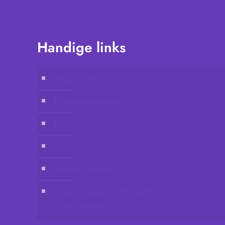
Handige links
Vidafy online winkel
Klantenaccount
Neem contact met ons op
Disclaimer
Privacybeleid
Sluit u aan bij Vidafy als
distributeur