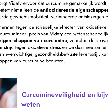
, zorgt Vidafy ervoor dat curcumine gemakkelijk word
tert niet alleen de
antioxiderende eigenschappe
rde gewrichtsmobiliteit, verminderde ontstekingen 
men tegen de schadelijke effecten van oxidatieve stre
 curcuminedruppels van Vidafy een wetenschappelijk
eigenschappen van curcumine,
vooral in de geav
de strijd tegen oxidatieve stress en de daarmee sa
een evenwichtige, gezondheidsbewuste levensstijl, ku
appen van curcumine benutten.
Curcumineveiligheid en bij
weten