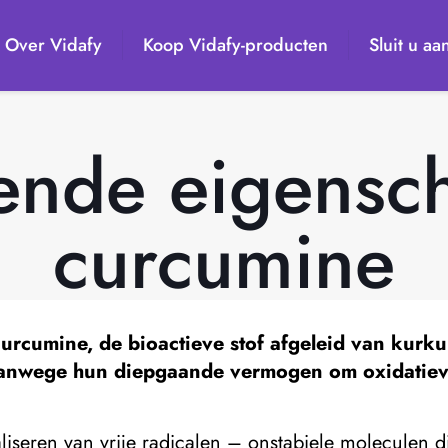
Over Vidafy
Koop Vidafy-producten
Sluit u aa
rende eigensc
curcumine
curcumine,
de bioactieve stof afgeleid van kur
anwege hun diepgaande vermogen om oxidatieve s
raliseren van vrije radicalen – onstabiele moleculen