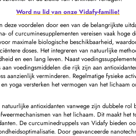
Word nu lid van onze Vidafy-familie!
 deze voordelen door een van de belangrijkste uitd
uma- of curcuminesupplementen vereisen vaak hoge d
voor maximale biologische beschikbaarheid, waardoo
iciëntere doses. Het integreren van natuurlijke meth
ndheid en een lang leven. Naast voedingssupplement
s aan voedingsmiddelen die rijk zijn aan antioxidant
ss aanzienlijk verminderen. Regelmatige fysieke activ
e en yoga versterken het vermogen van het lichaam o
atuurlijke antioxidanten vanwege zijn dubbele rol bi
e afweermechanismen van het lichaam. Dit maakt het 
danten. De curcuminedruppels van Vidafy bieden ook
ezondheidsoptimalisatie. Door geavanceerde nanotec