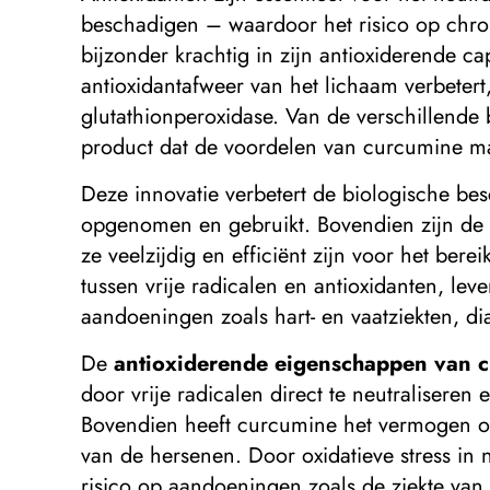
beschadigen – waardoor het risico op chro
bijzonder krachtig in zijn antioxiderende ca
antioxidantafweer van het lichaam verbetert
glutathionperoxidase. Van de verschillende
product dat de voordelen van curcumine m
Deze innovatie verbetert de biologische be
opgenomen en gebruikt. Bovendien zijn de 
ze veelzijdig en efficiënt zijn voor het ber
tussen vrije radicalen en antioxidanten, le
aandoeningen zoals hart- en vaatziekten, d
De
antioxiderende eigenschappen van 
door vrije radicalen direct te neutralisere
Bovendien heeft curcumine het vermogen om
van de hersenen. Door oxidatieve stress in 
risico op aandoeningen zoals de ziekte van