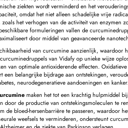
nische ziekten wordt verminderd en het veroudering
paciteit, omdat het niet alleen schadelijke vrije radi
, zoals het verhogen van de activiteit van enzymen z
 beschikbare formuleringen vallen de curcuminedrupp
aximaliseert door middel van geavanceerde nanotec
schikbaarheid van curcumine aanzienlijk, waardoor he
curcuminedruppels van Vidafy op unieke wijze oplos
eiken van optimale antioxiderende effecten. Oxidatiev
vert een belangrijke bijdrage aan ontstekingen, verou
iabetes, neurodegeneratieve aandoeningen en kanker
curcumine
maken het tot een krachtig hulpmiddel bij 
n en door de productie van ontstekingsmoleculen te r
 de bloed-hersenbarrière te passeren, waardoor het
neurale weefsels te verminderen, ondersteunt curcum
 Alzheimer en de ziekte van Parkinson verlagen.