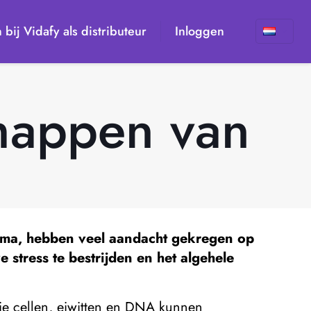
n bij Vidafy als distributeur
Inloggen
happen van
kuma, hebben veel aandacht gekregen op
tress te bestrijden en het algehele
 die cellen, eiwitten en DNA kunnen