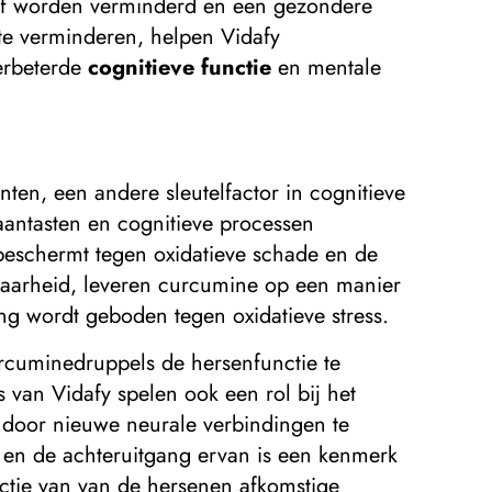
ief worden verminderd en een gezondere
te verminderen, helpen Vidafy
erbeterde
cognitieve functie
en mentale
nten, een andere sleutelfactor in cognitieve
aantasten en cognitieve processen
n beschermt tegen oxidatieve schade en de
aarheid, leveren curcumine op een manier
ng wordt geboden tegen oxidatieve stress.
urcuminedruppels de hersenfunctie te
an Vidafy spelen ook een rol bij het
n door nieuwe neurale verbindingen te
, en de achteruitgang ervan is een kenmerk
ctie van van de hersenen afkomstige