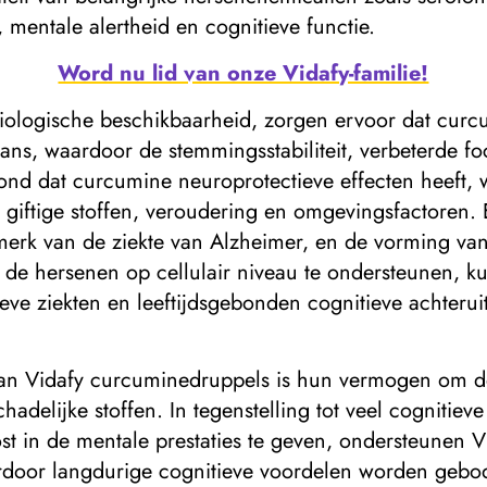
, mentale alertheid en cognitieve functie.
Word nu lid van onze Vidafy-familie!
ologische beschikbaarheid, zorgen ervoor dat curcu
lans, waardoor de stemmingsstabiliteit, verbeterde f
nd dat curcumine neuroprotectieve effecten heeft, 
iftige stoffen, veroudering en omgevingsfactoren. 
k van de ziekte van Alzheimer, en de vorming van t
de hersenen op cellulair niveau te ondersteunen, 
e ziekten en leeftijdsgebonden cognitieve achteruit
van Vidafy curcuminedruppels is hun vermogen om 
delijke stoffen. In tegenstelling tot veel cognitieve 
oost in de mentale prestaties te geven, ondersteunen
door langdurige cognitieve voordelen worden geboden