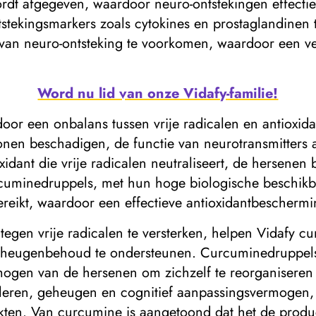
rdt afgegeven, waardoor neuro-ontstekingen effect
tekingsmarkers zoals cytokines en prostaglandinen 
 van neuro-ontsteking te voorkomen, waardoor een v
Word nu lid van onze Vidafy-familie!
door een onbalans tussen vrije radicalen en antioxida
onen beschadigen, de functie van neurotransmitters 
xidant die vrije radicalen neutraliseert, de hersene
rcuminedruppels, met hun hoge biologische beschikb
ereikt, waardoor een effectieve antioxidantbeschermi
tegen vrije radicalen te versterken, helpen Vidafy c
eheugenbehoud te ondersteunen. Curcuminedruppels v
ermogen van de hersenen om zichzelf te reorganisere
or leren, geheugen en cognitief aanpassingsvermogen
kten. Van curcumine is aangetoond dat het de produ