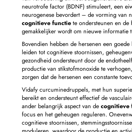
neurotrofe factor (BDNF) stimuleert, een eiw
neurogenese bevordert – de vorming van n
cognitieve functie
te ondersteunen en de 
gemakkelijker wordt om nieuwe informatie te
Bovendien hebben de hersenen een goede b
leiden tot cognitieve stoornissen, geheuge
gezondheid ondersteunt door de endotheelf
productie van stikstofmonoxide te verhogen
zorgen dat de hersenen een constante toevo
Vidafy curcuminedruppels, met hun superie
bereikt en ondersteunt effectief de vasculai
ander belangrijk aspect van de
cognitieve 
focus en het geheugen reguleren. Onevenwic
cognitieve stoornissen, stemmingsstoorniss
moduleren, waardoor de productie en activi