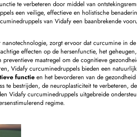
functie te verbeteren door middel van ontstekingsre
ls een veilige, effectieve en holistische benaderin
uminedruppels van Vidafy een baanbrekende voorui
nanotechnologie, zorgt ervoor dat curcumine in de 
rachtige effecten op de hersenfunctie, het geheugen
en preventieve maatregel om de cognitieve gezondhe
aren, Vidafy curcuminedruppels bieden een natuurli
tieve functie
en het bevorderen van de gezondheid 
ss te bestrijden, de neuroplasticiteit te verbeteren,
eden Vidafy curcuminedruppels uitgebreide ondersteu
hersenstimulerend regime.