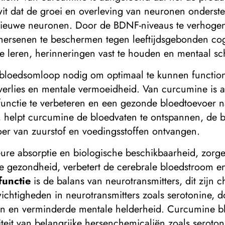
it dat de groei en overleving van neuronen ondersteun
ieuwe neuronen. Door de BDNF-niveaus te verhogen
hersenen te beschermen tegen leeftijdsgebonden cog
 leren, herinneringen vast te houden en mentaal sch
loedsomloop nodig om optimaal te kunnen function
nverlies en mentale vermoeidheid. Van curcumine is 
unctie te verbeteren en een gezonde bloedtoevoer 
, helpt curcumine de bloedvaten te ontspannen, de 
er van zuurstof en voedingsstoffen ontvangen.
ure absorptie en biologische beschikbaarheid, zorg
re gezondheid, verbetert de cerebrale bloedstroom en
functie
is de balans van neurotransmitters, dit zij
htigheden in neurotransmitters zoals serotonine, d
en en verminderde mentale helderheid. Curcumine bli
teit van belangrijke hersenchemicaliën zoals serot