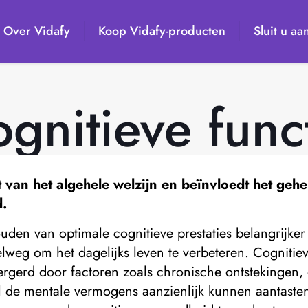
Over Vidafy
Koop Vidafy-producten
Sluit u aa
gnitieve func
t van het algehele welzijn en beïnvloedt het geh
d.
ouden van optimale cognitieve prestaties belangrijke
pelweg om het dagelijks leven te verbeteren. Cognitie
gerd door factoren zoals chronische ontstekingen, o
 de mentale vermogens aanzienlijk kunnen aantasten. 