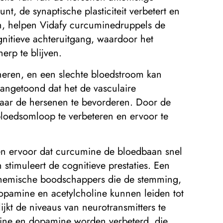
t, de synaptische plasticiteit verbetert en
, helpen Vidafy curcuminedruppels de
nitieve achteruitgang, waardoor het
erp te blijven.
eren, en een slechte bloedstroom kan
aangetoond dat het de vasculaire
naar de hersenen te bevorderen. Door de
bloedsomloop te verbeteren en ervoor te
en ervoor dat curcumine de bloedbaan snel
 stimuleert de cognitieve prestaties. Een
n chemische boodschappers die de stemming,
opamine en acetylcholine kunnen leiden tot
jkt de niveaus van neurotransmitters te
onine en dopamine worden verbeterd, die