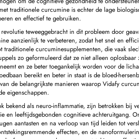
ogen om de cognitieve gezondheid te ondersteunen, 
et traditionele curcumine is echter de lage biologis
eren en effectief te gebruiken.
revolutie teweeggebracht in dit probleem door geav
ne aanzienlijk te verbeteren, zodat het snel en eff
 tot traditionele curcuminesupplementen, die vaak 
ppels zo geformuleerd dat ze niet alleen oplosbaar 
eneemt en ze beter toegankelijk worden voor de lic
edbaan bereikt en beter in staat is de bloed-hersenba
en van de belangrijkste manieren waarop Vidafy curc
nde eigenschappen.
 bekend als neuro-inflammatie, zijn betrokken bij ve
ie en leeftijdsgebonden cognitieve achteruitgang. O
eugen aantasten en na verloop van tijd leiden tot ver
ontstekingsremmende effecten, en de nanoformulerin