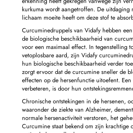
erkenning heeft gekregen vanwege zijn verm
kurkuma wordt aangetroffen. De uitdaging m
lichaam moeite heeft om deze stof te absorb
Curcuminedruppels van Vidafy hebben een 
de biologische beschikbaarheid van curcumi
voor een maximaal effect. In tegenstelling
vetoplosbare aard, zijn Vidafy curcuminedru
hun biologische beschikbaarheid verder to
zorgt ervoor dat de curcumine sneller de blo
effecten op de hersenfunctie uitoefent. E
verbeteren, is door hun ontstekingsremme
Chronische ontstekingen in de hersenen, ook
waaronder de ziekte van Alzheimer, dement
normale hersenactiviteit verstoren, het geh
Curcumine staat bekend om zijn krachtige 