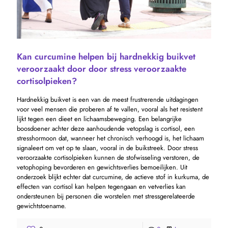
Kan curcumine helpen bij hardnekkig buikvet
veroorzaakt door door stress veroorzaakte
cortisolpieken?
Hardnekkig buikvet is een van de meest frustrerende uitdagingen
voor veel mensen die proberen af ​​te vallen, vooral als het resistent
lijkt tegen een dieet en lichaamsbeweging. Een belangrijke
boosdoener achter deze aanhoudende vetopslag is cortisol, een
stresshormoon dat, wanneer het chronisch verhoogd is, het lichaam
signaleert om vet op te slaan, vooral in de buikstreek. Door stress
veroorzaakte cortisolpieken kunnen de stofwisseling verstoren, de
vetophoping bevorderen en gewichtsverlies bemoeilijken. Uit
onderzoek blijkt echter dat curcumine, de actieve stof in kurkuma, de
effecten van cortisol kan helpen tegengaan en vetverlies kan
ondersteunen bij personen die worstelen met stressgerelateerde
gewichtstoename.