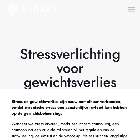
Stressverlichting
voor
gewichtsverlies
Stress en gewichtsverlies zijn nauw met elkaar verbonden,
omdat chronische stress een aanzienlijke invloed kan hebben
op de gewichtsbeheersing.
Wanneer we stress ervaren, maakt het lichaam cortisol vrij, een
hormoon dat een cruciale rol speelt bij het reguleren van de
stofwisseling, de eetlust en de vetopslag. Helaas kunnen langdurige