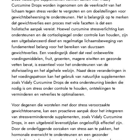
Curcumine Drops worden ingenomen om de veerkracht van het
lichaam tegen stress verder te vergroten en om doelstellingen voor
gewichtsbeheersing te ondersteunen. Het is belangrijk op te merken
dat gewichtsverlies een proces met vele facetten is dat een
holistische aanpak vereist. Hoewel curcumine stressverlichting kan
ondersteunen en de cortisolspiegel onder controle kan houden, zijn
een uitgebalanceerd dieet en regelmatige lichaamsbeweging van
fundamenteel belang voor het bereiken van duurzaam
gewichtsverlies. Een voedingsrijk dieet dat veel onbewerkte
voedingsmiddelen, fruit, groenten, magere eiwitten en gezonde
vetten bevat, is essentieel voor het ondersteunen van de
stofwisseling en het algehele welzijn. Naast deze veranderingen in
het voedingspatroon kan het gebruik van natuurlijke supplementen
zoals Vidafy Curcumine Drops de extra ondersteuning bieden die
nodig is om stress onder controle te houden, ontstekingen te
verminderen en vetverlies te optimaliseren.
Voor degenen die worstelen met door stress veroorzaakte
gewichtstoename, kan een proactieve aanpak door het integreren
van stressverminderende supplementen, zoals Vidafy Curcumine
Drops, in een uitgebreid levensstijlplan ongelooflijk effectief zijn.
Door de onderliggende oorzaken van stress aan te pakken, het
hormonale evenwicht te ondersteunen en een gezonder