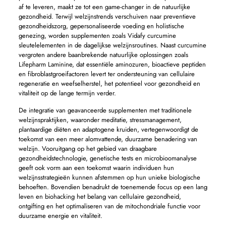
af te leveren, maakt ze tot een game-changer in de natuurlijke
gezondheid. Terwijl welzijnstrends verschuiven naar preventieve
gezondheidszorg, gepersonaliseerde voeding en holistische
genezing, worden supplementen zoals Vidafy curcumine
sleutelelementen in de dagelijkse welzijnsroutines. Naast curcumine
vergroten andere baanbrekende natuurlijke oplossingen zoals
Lifepharm Laminine, dat essentiële aminozuren, bioactieve peptiden
en fibroblastgroeifactoren levert ter ondersteuning van cellulaire
regeneratie en weefselherstel, het potentieel voor gezondheid en
vitaliteit op de lange termijn verder.
De integratie van geavanceerde supplementen met traditionele
welzijnspraktijken, waaronder meditatie, stressmanagement,
plantaardige diëten en adaptogene kruiden, vertegenwoordigt de
toekomst van een meer alomvattende, duurzame benadering van
welzijn. Vooruitgang op het gebied van draagbare
gezondheidstechnologie, genetische tests en microbioomanalyse
geeft ook vorm aan een toekomst waarin individuen hun
welzijnsstrategieën kunnen afstemmen op hun unieke biologische
behoeften. Bovendien benadrukt de toenemende focus op een lang
leven en biohacking het belang van cellulaire gezondheid,
ontgifting en het optimaliseren van de mitochondriale functie voor
duurzame energie en vitaliteit.