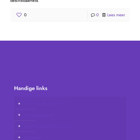
beschikbaarheid.
0
0
Lees meer
Handige links
Vidafy online winkel
Klantenaccount
Neem contact met ons op
Disclaimer