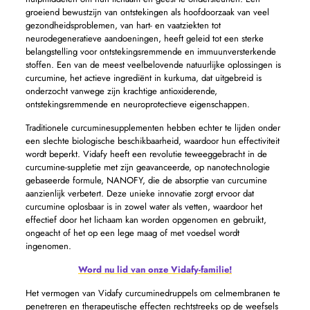
groeiend bewustzijn van ontstekingen als hoofdoorzaak van veel
gezondheidsproblemen, van hart- en vaatziekten tot
neurodegeneratieve aandoeningen, heeft geleid tot een sterke
belangstelling voor ontstekingsremmende en immuunversterkende
stoffen. Een van de meest veelbelovende natuurlijke oplossingen is
curcumine, het actieve ingrediënt in kurkuma, dat uitgebreid is
onderzocht vanwege zijn krachtige antioxiderende,
ontstekingsremmende en neuroprotectieve eigenschappen.
Traditionele curcuminesupplementen hebben echter te lijden onder
een slechte biologische beschikbaarheid, waardoor hun effectiviteit
wordt beperkt. Vidafy heeft een revolutie teweeggebracht in de
curcumine-suppletie met zijn geavanceerde, op nanotechnologie
gebaseerde formule, NANOFY, die de absorptie van curcumine
aanzienlijk verbetert. Deze unieke innovatie zorgt ervoor dat
curcumine oplosbaar is in zowel water als vetten, waardoor het
effectief door het lichaam kan worden opgenomen en gebruikt,
ongeacht of het op een lege maag of met voedsel wordt
ingenomen.
Word nu lid van onze Vidafy-familie!
Het vermogen van Vidafy curcuminedruppels om celmembranen te
penetreren en therapeutische effecten rechtstreeks op de weefsels