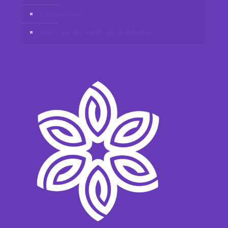
Privacybeleid
Sluit u aan bij Vidafy als distributeur