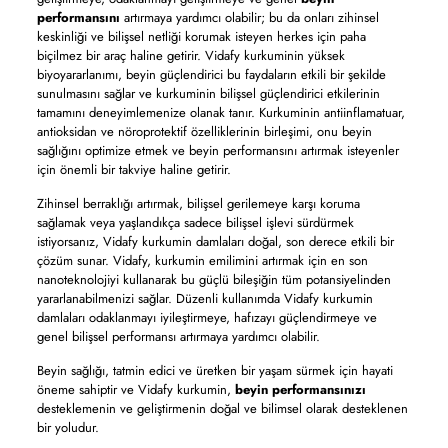
performansını
artırmaya yardımcı olabilir; bu da onları zihinsel
keskinliği ve bilişsel netliği korumak isteyen herkes için paha
biçilmez bir araç haline getirir. Vidafy kurkuminin yüksek
biyoyararlanımı, beyin güçlendirici bu faydaların etkili bir şekilde
sunulmasını sağlar ve kurkuminin bilişsel güçlendirici etkilerinin
tamamını deneyimlemenize olanak tanır. Kurkuminin antiinflamatuar,
antioksidan ve nöroprotektif özelliklerinin birleşimi, onu beyin
sağlığını optimize etmek ve beyin performansını artırmak isteyenler
için önemli bir takviye haline getirir.
Zihinsel berraklığı artırmak, bilişsel gerilemeye karşı koruma
sağlamak veya yaşlandıkça sadece bilişsel işlevi sürdürmek
istiyorsanız, Vidafy kurkumin damlaları doğal, son derece etkili bir
çözüm sunar. Vidafy, kurkumin emilimini artırmak için en son
nanoteknolojiyi kullanarak bu güçlü bileşiğin tüm potansiyelinden
yararlanabilmenizi sağlar. Düzenli kullanımda Vidafy kurkumin
damlaları odaklanmayı iyileştirmeye, hafızayı güçlendirmeye ve
genel bilişsel performansı artırmaya yardımcı olabilir.
Beyin sağlığı, tatmin edici ve üretken bir yaşam sürmek için hayati
öneme sahiptir ve Vidafy kurkumin,
beyin performansınızı
desteklemenin ve geliştirmenin doğal ve bilimsel olarak desteklenen
bir yoludur.