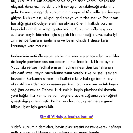
Bu, kurkuminin kan dolaşımına ve beyne daha verimli bir şekilde
ulaşarak daha hızlı ve daha etkili sonuçlar sunabileceği anlamına
gelir. Beyne ulaştığında kurkuminin nöroprotektif özellikleri devreye
giriyor. Kurkuminin, bilişsel gerilemeye ve Alzheimer ve Parkinson
hastalığı gibi nörodejeneratif hastalıklara önemli katkıda bulunan
beyindeki iltihabı azalttığı gösterilmiştir. Kurkumin inflamasyonu
azaltarak beyin hücreleri için sağlıklı bir ortam sağlamaya, daha iyi
zihinsel performans sağlamaya ve beyni oksidatif strese karşı
korumaya yardımcı olur.
Kurkuminin antiinflamatuar etkilerinin yanı sıra antioksidan özellikleri
de
beyin performansının
desteklenmesinde kritik bir rol oynar.
Vücuttaki serbest radikallerin aşırı yüklenmesinden kaynaklanan
oksidatif stres, beyin hücrelerine zarar verebilir ve bilişsel işlevleri
bozabilir. Kurkumin serbest radikalleri etkisiz hale getirerek beynin
oksidatif hasardan korunmasına yardımcı olur ve uzun vadeli beyin
sağlığını destekler. Dahası, kurkuminin beyin plastisitesini (beynin
yeni bağlantılar kurma ve yeni bilgilere uyum sağlama yeteneğini)
iyileştirdiği gösterilmiştir. Bu hafıza oluşumu, öğrenme ve genel
bilişsel işlev için gereklidir.
Şimdi Vidafy ailemize katılın!
Vidafy kurkumin damlaları, beyin plastisitesini destekleyerek hafızayı
geliştirmeye, odaklanmayı geliştirmeye ve genel
beyin