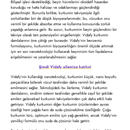
Bilişsel işlevi desteklediği, beyin hücrelerini oksidatif hasardan
koruduğu ve hatta hafızayı ve odaklanmayı güçlendirdiği
gösterilmiştir. Bununla birlikte, kurkumin takviyesiyle ilgili
zorluklardan biri de düşük biyoyararlanımıdır; bu, vücudun onu
verimli bir şekilde absorbe etme ve kullanma konusunda zorluk
yaşadığı anlamına gelir. Bu sorun, kurkuminin beyin güçlendirici bir
takviye olarak tam potansiyelini engellemiştir. Vidafy kurkumin
damlalarının öne çıktığı yer burasıdır. Vidafy’nin benzersiz
formülasyonu, kurkuminin biyoyararlılığını önemli ölçüde artırmak
için en son nanoteknolojiyi kullanarak beyninizin tüm faydalarına
erişebilmesini ve yararlanabilmesini sağlar.
Şimdi Vidafy ailemize katılın!
Vidafy’nin kullandığı nanoteknoloji, kurkumini küçük, nano boyutlu
parçacıklara bölerek vücut tarafından daha verimli bir şekilde
emilmesini sağlar. Teknolojideki bu ilerleme, Vidafy kurkumin
damlalarını, sindirim sistemi tarafından genellikle zayıf bir şekilde
emilen geleneksel kurkumin takviyelerinden çok daha etkili hale
getiriyor. Vidafy kurkumini diğer kurkumin ürünlerinden ayıran
özelliği hem yağda hem de suda çözünebilme özelliğidir. Çoğu
kurkumin türü, optimum emilim için yağ gerektirir, ancak Vidafy’nin
yenilikçi formülü onu suda da çözünür hale getirir.