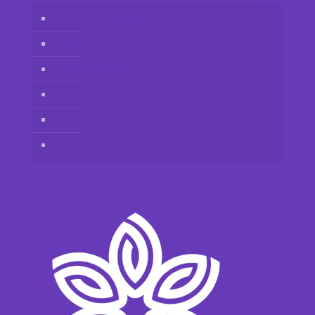
Vidafy online mağazası
Müşteri hesabı
Vidafy’a distribütör olarak katılın
Bizimle iletişime geçin
Yasal Uyarı
Gizlilik Politikası