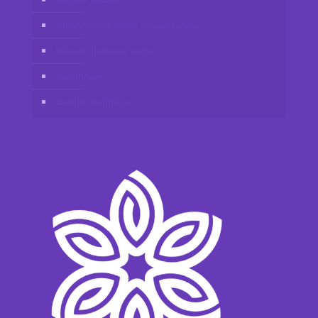
Vidafy’a distribütör olarak katılın
Bizimle iletişime geçin
Yasal Uyarı
Gizlilik Politikası