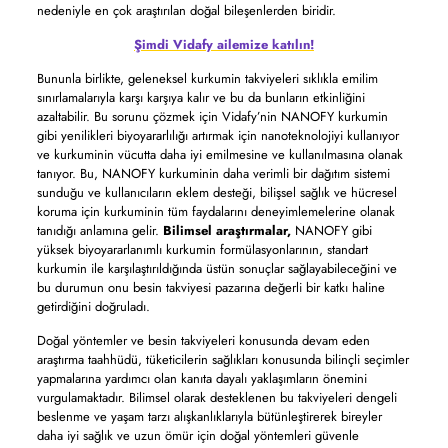
nedeniyle en çok araştırılan doğal bileşenlerden biridir.
Şimdi Vidafy ailemize katılın!
Bununla birlikte, geleneksel kurkumin takviyeleri sıklıkla emilim
sınırlamalarıyla karşı karşıya kalır ve bu da bunların etkinliğini
azaltabilir. Bu sorunu çözmek için Vidafy’nin NANOFY kurkumin
gibi yenilikleri biyoyararlılığı artırmak için nanoteknolojiyi kullanıyor
ve kurkuminin vücutta daha iyi emilmesine ve kullanılmasına olanak
tanıyor. Bu, NANOFY kurkuminin daha verimli bir dağıtım sistemi
sunduğu ve kullanıcıların eklem desteği, bilişsel sağlık ve hücresel
koruma için kurkuminin tüm faydalarını deneyimlemelerine olanak
tanıdığı anlamına gelir.
Bilimsel araştırmalar,
NANOFY gibi
yüksek biyoyararlanımlı kurkumin formülasyonlarının, standart
kurkumin ile karşılaştırıldığında üstün sonuçlar sağlayabileceğini ve
bu durumun onu besin takviyesi pazarına değerli bir katkı haline
getirdiğini doğruladı.
Doğal yöntemler ve besin takviyeleri konusunda devam eden
araştırma taahhüdü, tüketicilerin sağlıkları konusunda bilinçli seçimler
yapmalarına yardımcı olan kanıta dayalı yaklaşımların önemini
vurgulamaktadır. Bilimsel olarak desteklenen bu takviyeleri dengeli
beslenme ve yaşam tarzı alışkanlıklarıyla bütünleştirerek bireyler
daha iyi sağlık ve uzun ömür için doğal yöntemleri güvenle