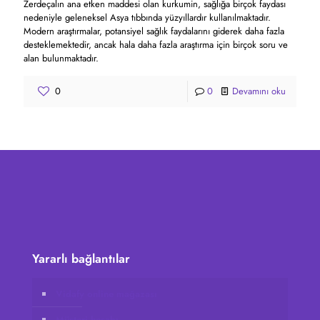
Zerdeçalın ana etken maddesi olan kurkumin, sağlığa birçok faydası
nedeniyle geleneksel Asya tıbbında yüzyıllardır kullanılmaktadır.
Modern araştırmalar, potansiyel sağlık faydalarını giderek daha fazla
desteklemektedir, ancak hala daha fazla araştırma için birçok soru ve
alan bulunmaktadır.
0
0
Devamını oku
Yararlı bağlantılar
Vidafy online mağazası
Müşteri hesabı