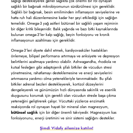
sağlığı destekleyerek genel sağlıkta çok önemli bir rol oynayan
sağlıklı bir bağırsak mikrobiyomunun sürdürülmesi için gereklidir.
Sağlıklı bir bağırsak, besin emiliminden inflamasyon seviyelerine ve
hatta ruh hali düzenlemesine kadar her şeyi etkilediği için sağlığın
temelidir. Omega-3 yağ asitleri bütünsel bir sağlıklı yaşam rejiminin
bir diğer kritik bileşenidir. Balık yağında ve bazı bitki kaynaklarında
bulunan omega-3’ler kalp sağlığı, beyin fonksiyonu ve kronik
inflamasyonun azaltılması için gereklidir.
Omega-3’leri diyete dahil etmek, kardiyovasküler hastalıkları
önlemeye, bilişsel performansı artırmaya ve anksiyete ve depresyon
belirtilerini azaltmaya yardımcı olabilir. Ashwagandha, rhodiola ve
kutsal fesleğen gibi adaptojenik şifalı bitkiler de vücudun stresi
yönetmesine, rahatlamayı desteklemesine ve enerji seviyelerini
artırmasına yardımcı olma yetenekleriyle tanınmaktadır. Bu şifalı
bitkiler adrenal bezleri destekleyerek, kortizol düzeylerini
dengeleyerek ve günümüzün hızlı dünyasında sakinlik ve esenlik
duygusunu korumak için gerekli olan vücudun stresle başa çıkma
yeteneğini geliştirerek çalışır. Vücuttaki yüzlerce enzimatik
reaksiyonda rol oynayan hayati bir mineral olan magnezyum,
bütünsel sağlık
için bir diğer önemli takviyedir. Magnezyum kas
fonksiyonunu, enerji üretimini ve sinir sistemi sağlığını destekler.
Şimdi Vidafy ailemize katılın!