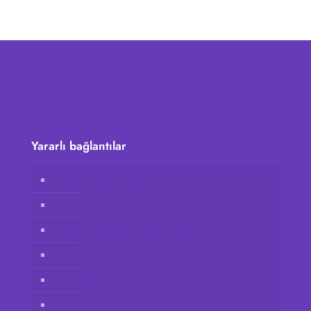
Yararlı bağlantılar
Vidafy online mağazası
Müşteri hesabı
Vidafy’a distribütör olarak katılın
Bizimle iletişime geçin
Yasal Uyarı
Gizlilik Politikası