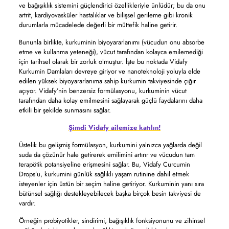
ve bağışıklık sistemini güçlendirici özellikleriyle ünlüdür; bu da onu
artrit, kardiyovasküler hastalıklar ve bilişsel gerileme gibi kronik
durumlarla mücadelede değerli bir müttefik haline getirir.
Bununla birlikte, kurkuminin biyoyararlanımı (vücudun onu absorbe
etme ve kullanma yeteneği), vücut tarafından kolayca emilemediği
için tarihsel olarak bir zorluk olmuştur. İşte bu noktada Vidafy
Kurkumin Damlaları devreye giriyor ve nanoteknoloji yoluyla elde
edilen yüksek biyoyararlanıma sahip kurkumin takviyesinde çığır
açıyor. Vidafy’nin benzersiz formülasyonu, kurkuminin vücut
tarafından daha kolay emilmesini sağlayarak güçlü faydalarını daha
etkili bir şekilde sunmasını sağlar.
Şimdi Vidafy ailemize katılın!
Üstelik bu gelişmiş formülasyon, kurkumini yalnızca yağlarda değil
suda da çözünür hale getirerek emilimini artırır ve vücudun tam
terapötik potansiyeline erişmesini sağlar. Bu, Vidafy Curcumin
Drops’u, kurkumini günlük sağlıklı yaşam rutinine dahil etmek
isteyenler için üstün bir seçim haline getiriyor. Kurkuminin yanı sıra
bütünsel sağlığı destekleyebilecek başka birçok besin takviyesi de
vardır.
Örneğin probiyotikler, sindirimi, bağışıklık fonksiyonunu ve zihinsel