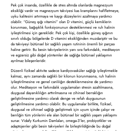
Pek çok insanda, özellikle de stres altında olanlarda magnezyum
eksikliği vardır ve magnezyum takviyesi kas kramplarını hafifletmeye,
uyku kalitesini artırmaya ve kaygı düzeylerini azaltmaya yardımcı
olabilir. “Güneş ışığı vitamini” olan D vitamini, güçlü kemiklerin
korunması, bağışıklık fonksiyonunun desteklenmesi ve ruh halinin
iyileştirilmesi için gereklidir. Pek çok kişi, özellikle güneş ışığının
sınırlı olduğu bölgelerde D vitamini eksikliğinden muzdariptir ve bu
da takviyeyi bütünsel bir sağlıklı yaşam rutininin önemli bir parçası
haline getirir. Bu besin takviyelerinin yanı sıra farkındalık, meditasyon
ve egzersiz gibi doğal yöntemler de sağlığa bütünsel yaklaşımın
ayrılmaz bileşenleridir.
Düzenli fiziksel aktivite sadece kardiyovasküler sağlığı iyileştirmekle
kalmaz, aynı zamanda sağlıklı bir kilonun korunmasına, ruh halinin
iyileştirilmesine ve genel canlılığın desteklenmesine de yardımcı
olur. Meditasyon ve farkındalık uygulamaları stresin azaltılmasına,
duygusal dayanıklılığın arttırılmasına ve zihinsel berraklığın
geliştirilmesine yardımcı olarak denge ve refah duygusunun
geliştirilmesine yardımcı olabilir. Bu uygulamalar birlikte, fiziksel,
duygusal ve zihinsel sağlığı geliştirmek için uyum içinde çalışır ve
benliğin tüm yönlerini ele alan bütünsel bir sağlıklı yaşam yaklaşımı
sunar. Vidafy Kurkumin Damlaları, omega-3’ler, probiyotikler ve
adaptojenler gibi besin takviyeleri ile birleştirildiğinde bu doğal