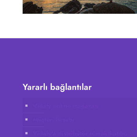
Yararlı bağlantılar
Vidafy online mağazası
Müşteri hesabı
Vidafy’a distribütör olarak katılın