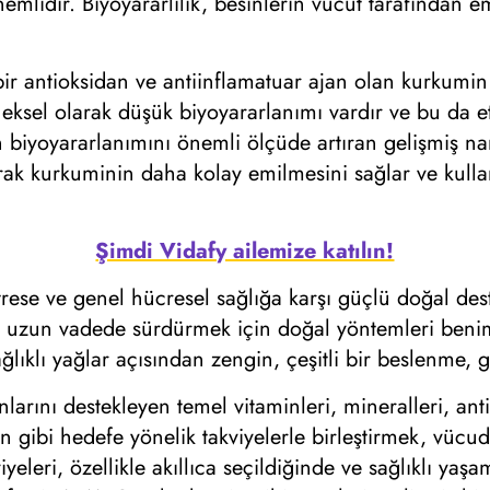
emlidir. Biyoyararlılık, besinlerin vücut tarafından 
ir antioksidan ve antiinflamatuar ajan olan kurkumin 
ksel olarak düşük biyoyararlanımı vardır ve bu da etk
yoyararlanımını önemli ölçüde artıran gelişmiş nano
k kurkuminin daha kolay emilmesini sağlar ve kullan
Şimdi Vidafy ailemize katılın!
ese ve genel hücresel sağlığa karşı güçlü doğal deste
lığı uzun vadede sürdürmek için doğal yöntemleri ben
ağlıklı yağlar açısından zengin, çeşitli bir beslenme, 
rını destekleyen temel vitaminleri, mineralleri, antio
i hedefe yönelik takviyelerle birleştirmek, vücudun 
kviyeleri, özellikle akıllıca seçildiğinde ve sağlıklı ya