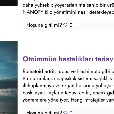
daha yüksek biyoyararlanıma sahip bir ürü
NANOFY kilo yönetimini nasıl destekleyebi
Hoşuna gitti mi?
0
Otoimmün hastalıkları tedavi
Romatoid artrit, lupus ve Hashimoto gibi o
Bu durumlarda bağışıklık sistemi sağlıklı v
iltihaplanmaya ve organ hasarına yol açar.
baskılayıcı ilaçlarla tedavi edilir, ancak g
yöntemlere yöneliyor. Hangi stratejiler yar
Hoşuna gitti mi?
0