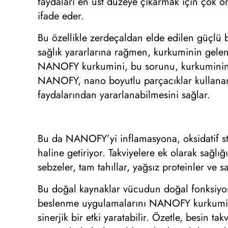
faydaları en üst düzeye çıkarmak için çok ön
ifade eder.
Bu özellikle zerdeçaldan elde edilen güçlü b
sağlık yararlarına rağmen, kurkuminin gelene
NANOFY kurkumini, bu sorunu, kurkuminin bi
NANOFY, nano boyutlu parçacıklar kullanara
faydalarından yararlanabilmesini sağlar.
Bu da NANOFY’yi inflamasyona, oksidatif str
haline getiriyor. Takviyelere ek olarak sağ
sebzeler, tam tahıllar, yağsız proteinler ve s
Bu doğal kaynaklar vücudun doğal fonksiyonla
beslenme uygulamalarını NANOFY kurkumin gib
sinerjik bir etki yaratabilir. Özetle, besin ta