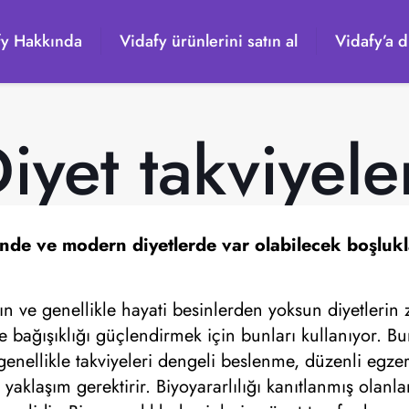
fy Hakkında
Vidafy ürünlerini satın al
Vidafy’a d
iyet takviyele
nde ve modern diyetlerde var olabilecek boşlukl
ın ve genellikle hayati besinlerden yoksun diyetlerin z
e bağışıklığı güçlendirmek için bunları kullanıyor. Bun
genellikle takviyeleri dengeli beslenme, düzenli egzer
 yaklaşım gerektirir. Biyoyararlılığı kanıtlanmış olanla