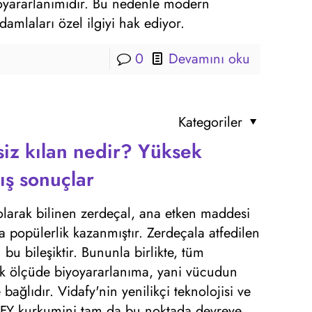
yoyararlanımıdır. Bu nedenle modern
amlaları özel ilgiyi hak ediyor.
0
Devamını oku
Kategoriler
z kılan nedir? Yüksek
ış sonuçlar
 olarak bilinen zerdeçal, ana etken maddesi
 popülerlik kazanmıştır. Zerdeçala atfedilen
u bileşiktir. Bununla birlikte, tüm
yük ölçüde biyoyararlanıma, yani vücudun
ğlıdır. Vidafy'nin yenilikçi teknolojisi ve
FY kurkumini tam da bu noktada devreye