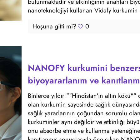
bulunmaktadır ve etkinliğinin anahtarı bi
nanoteknolojiyi kullanan Vidafy kurkumin d
Hoşuna gitti mi?
0
NANOFY kurkumini benzersi
biyoyararlanım ve kanıtlanm
Binlerce yıldır ""Hindistan'ın altın kökü""
olan kurkumin sayesinde sağlık dünyasında
sağlık yararlarının çoğundan sorumlu olan b
kurkuminler aynı değildir ve etkinliği bü
onu absorbe etme ve kullanma yeteneğine ba
kanıtlanmış sonuçlarıyla öne çıkan NANO