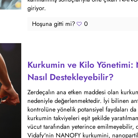
giriyor.
Hoşuna gitti mi?
0
Kurkumin ve Kilo Yönetimi:
Nasıl Destekleyebilir?
Zerdeçalın ana etken maddesi olan kurkumin,
nedeniyle değerlenmektedir. İyi bilinen anti
kontrolüne yönelik potansiyel faydaları d
kurkumin takviyeleri eşit şekilde yaratılmam
vücut tarafından yeterince emilmeyebilir, d
Vidafy'nin NANOFY kurkumini, nanopartikü