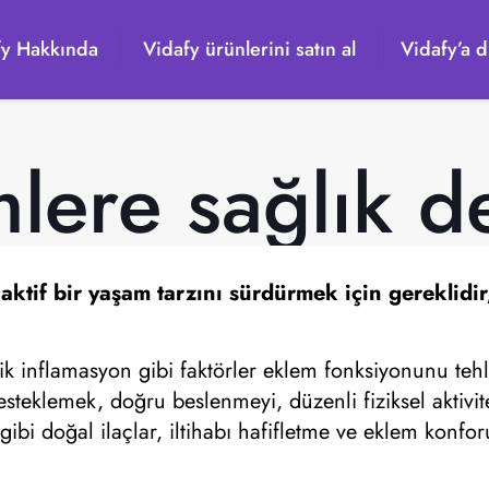
fy Hakkında
Vidafy ürünlerini satın al
Vidafy’a d
lere sağlık d
 aktif bir yaşam tarzını sürdürmek için gereklidir
k inflamasyon gibi faktörler eklem fonksiyonunu tehl
steklemek, doğru beslenmeyi, düzenli fiziksel aktivite
gibi doğal ilaçlar, iltihabı hafifletme ve eklem konfo