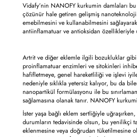
Vidafy’nin NANOFY kurkumin damlaları bu a
çözünür hale getiren gelişmiş nanoteknoloj
emebilmesini ve kullanabilmesini sağlayarak
antiinflamatuar ve antioksidan özellikleriyl
Artrit ve diğer eklemle ilgili bozukluklar gi
proinflamatuar enzimleri ve sitokinleri inhibe
hafifletmeye, genel hareketliliği ve işlevi iy
nedeniyle sıklıkla yetersiz kalıyor, bu da 
nanopartikül formülasyonu ile bu sınırlaman
sağlamasına olanak tanır. NANOFY kurkumin d
İster yaşa bağlı eklem sertliğiyle uğraşırken,
durumların tedavisinde olsun, bu yenilikçi t
eklenmesine veya doğrudan tüketilmesine ola