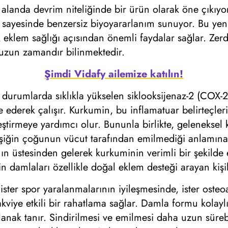
landa devrim niteliğinde bir ürün olarak öne çıkı
i sayesinde benzersiz biyoyararlanım sunuyor. Bu ye
 eklem sağlığı açısından önemli faydalar sağlar. Zerd
e uzun zamandır bilinmektedir.
Şimdi Vidafy ailemize katılın!
bi durumlarda sıklıkla yükselen siklooksijenaz-2 (COX-
 ederek çalışır. Kurkumin, bu inflamatuar belirteçleri a
ileştirmeye yardımcı olur. Bununla birlikte, geleneksel
bileşiğin çoğunun vücut tarafından emilmediği anlamı
ın üstesinden gelerek kurkuminin verimli bir şekild
amlaları özellikle doğal eklem desteği arayan kişile
 ister spor yaralanmalarının iyileşmesinde, ister osteoa
akviye etkili bir rahatlama sağlar. Damla formu kolayl
nak tanır. Sindirilmesi ve emilmesi daha uzun sürebi