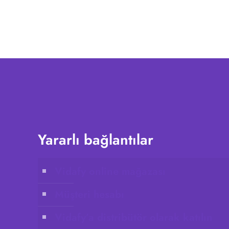
Yararlı bağlantılar
Vidafy online mağazası
Müşteri hesabı
Vidafy’a distribütör olarak katılın