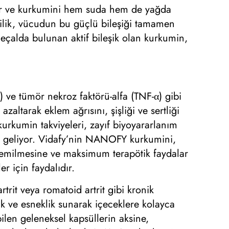
yor ve kurkumini hem suda hem de yağda
nilik, vücudun bu güçlü bileşiği tamamen
eçalda bulunan aktif bileşik olan kurkumin,
2) ve tümör nekroz faktörü-alfa (TNF-α) gibi
zaltarak eklem ağrısını, şişliği ve sertliği
 kurkumin takviyeleri, zayıf biyoyararlanım
na geliyor. Vidafy’nin NANOFY kurkumini,
e emilmesine ve maksimum terapötik faydalar
r için faydalıdır.
rtrit veya romatoid artrit gibi kronik
ık ve esneklik sunarak içeceklere kolayca
len geleneksel kapsüllerin aksine,