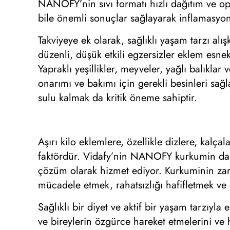
NANOFY’nin sıvı formatı hızlı dağıtım ve o
bile önemli sonuçlar sağlayarak inflamasyo
Takviyeye ek olarak, sağlıklı yaşam tarzı alı
düzenli, düşük etkili egzersizler eklem esne
Yapraklı yeşillikler, meyveler, yağlı balıkla
onarımı ve bakımı için gerekli besinleri sa
sulu kalmak da kritik öneme sahiptir.
Aşırı kilo eklemlere, özellikle dizlere, kalç
faktördür. Vidafy’nin NANOFY kurkumin damlal
çözüm olarak hizmet ediyor. Kurkuminin zaman
mücadele etmek, rahatsızlığı hafifletmek ve
Sağlıklı bir diyet ve aktif bir yaşam tarzıyla
ve bireylerin özgürce hareket etmelerini ve