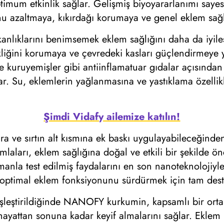
ptimum etkinlik sağlar. Gelişmiş biyoyararlanımı s
nu azaltmaya, kıkırdağı korumaya ve genel eklem sağl
şkanlıklarını benimsemek eklem sağlığını daha da iyile
kliğini korumaya ve çevredeki kasları güçlendirmeye y
r ve kuruyemişler gibi antiinflamatuar gıdalar açısınd
ğlar. Su, eklemlerin yağlanmasına ve yastıklama özel
Şimdi Vidafy ailemize katılın!
alara ve sırtın alt kısmına ek baskı uygulayabileceğind
arı, eklem sağlığına doğal ve etkili bir şekilde önce
la test edilmiş faydalarını en son nanoteknolojiyle 
 optimal eklem fonksiyonunu sürdürmek için tam dest
 eşleştirildiğinde NANOFY kurkumin, kapsamlı bir ortak 
 hayattan sonuna kadar keyif almalarını sağlar. Eklem