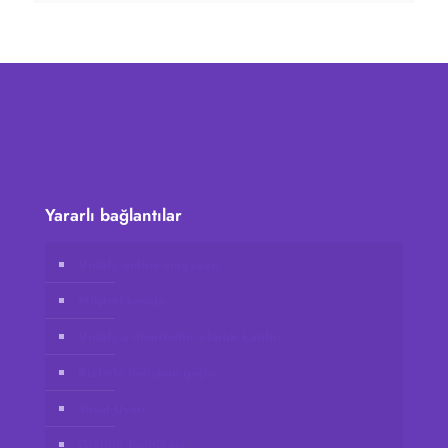
Yararlı bağlantılar
Vidafy online mağazası
Müşteri hesabı
Vidafy’a distribütör olarak katılın
Bizimle iletişime geçin
Yasal Uyarı
Gizlilik Politikası