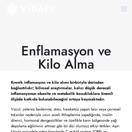
Enflamasyon ve
Kilo Alma
Kronik inflamasyon ve kilo alımı birbiriyle derinden
bağlantılıdır; bilimsel araştırmalar, kalıcı düşük dereceli
inflamasyonun obezite ve metabolik bozukluklara önemli
ölçüde katkıda bulunabileceğini ortaya koymaktadır.
Vücut, yetersiz beslenme, stres, hareketsiz yaşam tarzı veya çevresel
toksinler nedeniyle uzun süreli iltihaplanma yaşadığında, insülin
direnci, hormonal dengesizlikler ve özellikle karın bölgesinde yağ
depolama eğiliminin artması gibi bir dizi olumsuz etkiyi tetikler. Aşırı
kiloyla mücadele eden bireylerde C-reaktif protein (CRP) ve