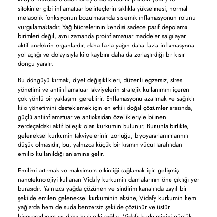
sitokinler gibi inflamatuar belirteçlerin sıklıkla yükselmesi, normal
metabolik fonksiyonun bozulmasında sistemik inflamasyonun rolünü
vurgulamaktadır. Yağ hücrelerinin kendisi sadece pasif depolama
birimleri değil, aynı zamanda proinflamatuar maddeler salgılayan
aktif endokrin organlardır, daha fazla yağın daha fazla inflamasyona
yol açtığı ve dolayısıyla kilo kaybını daha da zorlaştırdığı bir kısır
döngü yaratır.
Bu döngüyü kırmak, diyet değişiklikleri, düzenli egzersiz, stres
yönetimi ve antiinflamatuar takviyelerin stratejik kullanımını içeren
çok yönlü bir yaklaşımı gerektirir. Enflamasyonu azaltmak ve sağlıklı
kilo yönetimini desteklemek için en etkili doğal çözümler arasında,
güçlü antiinflamatuar ve antioksidan özellikleriyle bilinen
zerdeçaldaki aktif bileşik olan kurkumin bulunur. Bununla birlikte,
geleneksel kurkumin takviyelerinin zorluğu, biyoyararlanımlarının
düşük olmasıdır; bu, yalnızca küçük bir kısmın vücut tarafından
emilip kullanıldığı anlamına gelir.
Emilimi artırmak ve maksimum etkinliği sağlamak için gelişmiş
nanoteknolojiyi kullanan Vidafy kurkumin damlalarının öne çıktığı yer
burasıdır. Yalnızca yağda çözünen ve sindirim kanalında zayıf bir
şekilde emilen geleneksel kurkuminin aksine, Vidafy kurkumin hem
yağlarda hem de suda benzersiz şekilde çözünür ve üstün
biyoyararlanım ve daha hızlı etki sağlar. Vidafy kurkuminini günlük