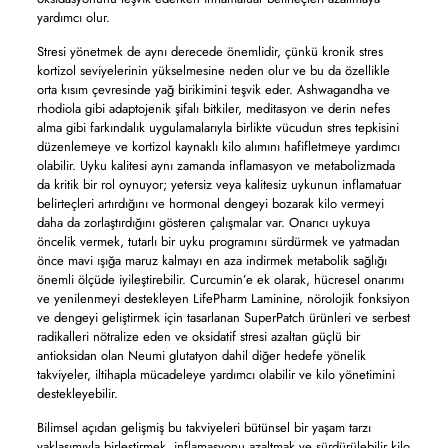
yardımcı olur.
Stresi yönetmek de aynı derecede önemlidir, çünkü kronik stres
kortizol seviyelerinin yükselmesine neden olur ve bu da özellikle
orta kısım çevresinde yağ birikimini teşvik eder. Ashwagandha ve
rhodiola gibi adaptojenik şifalı bitkiler, meditasyon ve derin nefes
alma gibi farkındalık uygulamalarıyla birlikte vücudun stres tepkisini
düzenlemeye ve kortizol kaynaklı kilo alımını hafifletmeye yardımcı
olabilir. Uyku kalitesi aynı zamanda inflamasyon ve metabolizmada
da kritik bir rol oynuyor; yetersiz veya kalitesiz uykunun inflamatuar
belirteçleri artırdığını ve hormonal dengeyi bozarak kilo vermeyi
daha da zorlaştırdığını gösteren çalışmalar var. Onarıcı uykuya
öncelik vermek, tutarlı bir uyku programını sürdürmek ve yatmadan
önce mavi ışığa maruz kalmayı en aza indirmek metabolik sağlığı
önemli ölçüde iyileştirebilir. Curcumin’e ek olarak, hücresel onarımı
ve yenilenmeyi destekleyen LifePharm Laminine, nörolojik fonksiyon
ve dengeyi geliştirmek için tasarlanan SuperPatch ürünleri ve serbest
radikalleri nötralize eden ve oksidatif stresi azaltan güçlü bir
antioksidan olan Neumi glutatyon dahil diğer hedefe yönelik
takviyeler, iltihapla mücadeleye yardımcı olabilir ve kilo yönetimini
destekleyebilir.
Bilimsel açıdan gelişmiş bu takviyeleri bütünsel bir yaşam tarzı
yaklaşımıyla birleştirmek, inflamasyonu azaltmak ve sürdürülebilir kilo