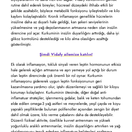
rutine dahil ederek bireyler, hücresel düzeydeki iltihabı etkili bir
şekilde azaltabilir, böylece metabolik fonksiyonu iyileştirebilir ve kilo
kaybını kolaylaştırabilir. Kronik inflamasyon genellikle hücrelerin
insüline daha az duyarlı hale geldiği, kan şekeri seviyelerinin
yükselmesine ve yağ depolanmasının artmasına neden olan insülin
direncine yol açar. Kurkuminin insülin duyarlılığını arttırdığı, daha iyi
glikoz kontrolünü desteklediği ve kilo alma olasılığını azalttığı
gösterilmiştir.
Şimdi Vidafy ailemize katılın!
Ek olarak inflamasyon, tokluk sinyali veren leptin hormonunun etkisiz
hale gelerek açlığın artmasına ve aşırı yemeye yol açtığı bir durum
olan leptin direncinde çok önemli bir rol oynar. Kurkumin
inflamasyonu gidererek uygun leptin fonksiyonunun geri
kazanılmasına yardımcı olur, iştahı düzenlemeyi ve sağlıklı bir kiloyu
korumayı kolaylaştırır. Kurkuminin ötesinde, diğer doğal anti-
inflamatuar stratejiler, işlenmemiş gıdalar, balık ve keten tohumundan
elde edilen omega-3 yağ asitleri ve meyvelerde, yeşil çayda ve koyu
yapraklı yeşilliklerde bulunan polifenoller açısından zengin bir diyet
dahil olmak üzere, kilo verme çabalarını daha da destekleyebilir.
Düzenli fiziksel aktivite, özellikle kuvvet antrenmanı ve yüksek
yoğunluklu aralıklı antrenmanlar, insülin duyarlılığını artırırken ve yağ
oksidasyonunu teşvik ederken inflamatuar belirteçleri azaltmaya