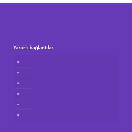
Yararlı bağlantılar
Vidafy online mağazası
Müşteri hesabı
Vidafy’a distribütör olarak katılın
Bizimle iletişime geçin
Yasal Uyarı
Gizlilik Politikası