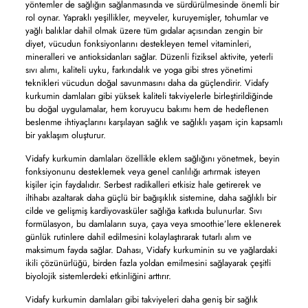
yöntemler de sağlığın sağlanmasında ve sürdürülmesinde önemli bir
rol oynar. Yapraklı yeşillikler, meyveler, kuruyemişler, tohumlar ve
yağlı balıklar dahil olmak üzere tüm gıdalar açısından zengin bir
diyet, vücudun fonksiyonlarını destekleyen temel vitaminleri,
mineralleri ve antioksidanları sağlar. Düzenli fiziksel aktivite, yeterli
sıvı alımı, kaliteli uyku, farkındalık ve yoga gibi stres yönetimi
teknikleri vücudun doğal savunmasını daha da güçlendirir. Vidafy
kurkumin damlaları gibi yüksek kaliteli takviyelerle birleştirildiğinde
bu doğal uygulamalar, hem koruyucu bakımı hem de hedeflenen
beslenme ihtiyaçlarını karşılayan sağlık ve sağlıklı yaşam için kapsamlı
bir yaklaşım oluşturur.
Vidafy kurkumin damlaları özellikle eklem sağlığını yönetmek, beyin
fonksiyonunu desteklemek veya genel canlılığı artırmak isteyen
kişiler için faydalıdır. Serbest radikalleri etkisiz hale getirerek ve
iltihabı azaltarak daha güçlü bir bağışıklık sistemine, daha sağlıklı bir
cilde ve gelişmiş kardiyovasküler sağlığa katkıda bulunurlar. Sıvı
formülasyon, bu damlaların suya, çaya veya smoothie’lere eklenerek
günlük rutinlere dahil edilmesini kolaylaştırarak tutarlı alım ve
maksimum fayda sağlar. Dahası, Vidafy kurkuminin su ve yağlardaki
ikili çözünürlüğü, birden fazla yoldan emilmesini sağlayarak çeşitli
biyolojik sistemlerdeki etkinliğini arttırır.
Vidafy kurkumin damlaları gibi takviyeleri daha geniş bir sağlık