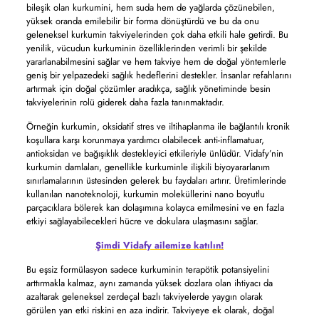
bileşik olan kurkumini, hem suda hem de yağlarda çözünebilen,
yüksek oranda emilebilir bir forma dönüştürdü ve bu da onu
geleneksel kurkumin takviyelerinden çok daha etkili hale getirdi. Bu
yenilik, vücudun kurkuminin özelliklerinden verimli bir şekilde
yararlanabilmesini sağlar ve hem takviye hem de doğal yöntemlerle
geniş bir yelpazedeki sağlık hedeflerini destekler. İnsanlar refahlarını
artırmak için doğal çözümler aradıkça, sağlık yönetiminde besin
takviyelerinin rolü giderek daha fazla tanınmaktadır.
Örneğin kurkumin, oksidatif stres ve iltihaplanma ile bağlantılı kronik
koşullara karşı korunmaya yardımcı olabilecek anti-inflamatuar,
antioksidan ve bağışıklık destekleyici etkileriyle ünlüdür. Vidafy’nin
kurkumin damlaları, genellikle kurkuminle ilişkili biyoyararlanım
sınırlamalarının üstesinden gelerek bu faydaları artırır. Üretimlerinde
kullanılan nanoteknoloji, kurkumin moleküllerini nano boyutlu
parçacıklara bölerek kan dolaşımına kolayca emilmesini ve en fazla
etkiyi sağlayabilecekleri hücre ve dokulara ulaşmasını sağlar.
Şimdi Vidafy ailemize katılın!
Bu eşsiz formülasyon sadece kurkuminin terapötik potansiyelini
arttırmakla kalmaz, aynı zamanda yüksek dozlara olan ihtiyacı da
azaltarak geleneksel zerdeçal bazlı takviyelerde yaygın olarak
görülen yan etki riskini en aza indirir. Takviyeye ek olarak, doğal