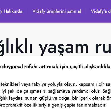
fy Hakkında
Vidafy ürünlerini satın al
Vidafy’a d
lıklı yaşam ru
e duygusal refahı artırmak için çeşitli alışkanlıkl
 teknikleri veya takviye yoluyla olsun, kapsamlı bir
sa
iyi şekilde çalışmasını sağlamaya yardımcı olur. Sağl
ğlık faydası sunan güçlü ve doğal bir içerik olarak ön
oprotektif özellikleriyle geniş çapta tanınmaktadır.