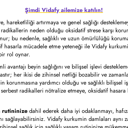
Şimdi Vidafy ailemize katılın!
ye, hareketliliği artırmaya ve genel sağlığı desteklem
radikallerin neden olduğu oksidatif strese karşı korur
ulunur; bu nedenle, sağlıklı ve uzun ömürlülüğü kor
f hasarla mücadele etme yeteneği ile Vidafy kurkumin
r rol oynar.
 avantajı beyin sağlığını ve bilişsel işlevi desteklem
sastır; her ikisi de zihinsel netliği bozabilir ve zaman
n korunmasına yardımcı olduğu ve sağlıklı bilişsel işl
i serbest radikalleri nötralize etmeye, oksidatif has
 rutininize
dahil ederek daha iyi odaklanmayı, hafızay
nı sağlayabilirsiniz. Vidafy kurkumin damlaları aynı z
zihinsel sağlık için sağlıklı yaşam rutininize mükemme