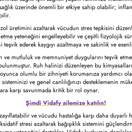
 sağlık üzerinde önemli bir etkiye sahip olabilir; inf
ilir.
zol üretimini azaltarak vücudun stres tepkisini düzen
etme yeteneğini engelleyebilir ve çeşitli fizyolojik sü
ini teşvik ederek kaygıyı azaltmaya ve sakinlik ve ese
en ve mutluluk ve memnuniyet duygularını teşvik etm
ğı bulunmuştur. Ruh halinizi düzenleyen bu kimyasallar
oyunca olumlu bir zihniyeti korumanıza yardımcı ola
 sisteminizi ve genel canlılığınızı desteklemenin mük
ara karşı savunmada kritik bir rol oynar.
Şimdi Vidafy ailemize katılın!
ayıflatabilir ve vücudu hastalığa karşı daha duyarlı h
ksidatif stresi azaltarak bağışıklık sistemini güçlend