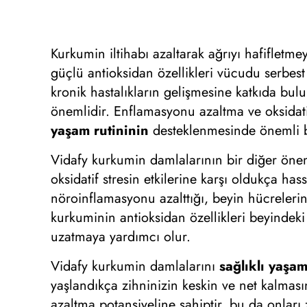
Kurkumin iltihabı azaltarak ağrıyı hafifletme
güçlü antioksidan özellikleri vücudu serbest 
kronik hastalıkların gelişmesine katkıda b
önemlidir. Enflamasyonu azaltma ve oksidati
yaşam rutininin
desteklenmesinde önemli bi
Vidafy kurkumin damlalarının bir diğer önemli
oksidatif stresin etkilerine karşı oldukça has
nöroinflamasyonu azalttığı, beyin hücrelerini
kurkuminin antioksidan özellikleri beyindek
uzatmaya yardımcı olur.
Vidafy kurkumin damlalarını
sağlıklı yaşam
yaşlandıkça zihninizin keskin ve net kalması
azaltma potansiyeline sahiptir, bu da onları 