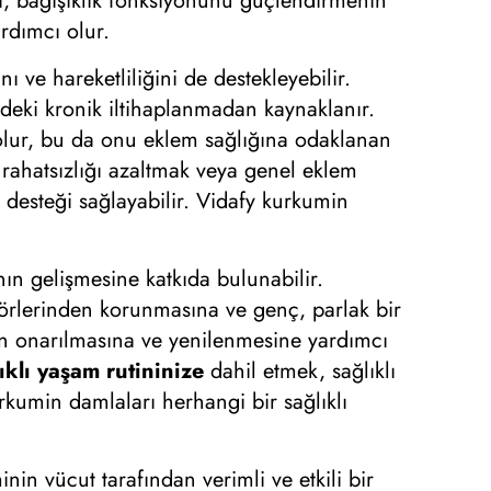
ı, bağışıklık fonksiyonunu güçlendirmenin
ardımcı olur.
 ve hareketliliğini de destekleyebilir.
lerdeki kronik iltihaplanmadan kaynaklanır.
ı olur, bu da onu eklem sağlığına odaklanan
k, rahatsızlığı azaltmak veya genel eklem
 desteği sağlayabilir. Vidafy kurkumin
ının gelişmesine katkıda bulunabilir.
törlerinden korunmasına ve genç, parlak bir
nin onarılmasına ve yenilenmesine yardımcı
ıklı yaşam rutininize
dahil etmek, sağlıklı
rkumin damlaları herhangi bir sağlıklı
n vücut tarafından verimli ve etkili bir