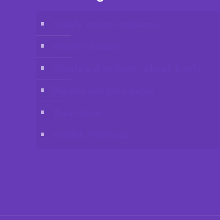
Vidafy online mağazası
Müşteri hesabı
Vidafy’a distribütör olarak katılın
Bizimle iletişime geçin
Yasal Uyarı
Gizlilik Politikası