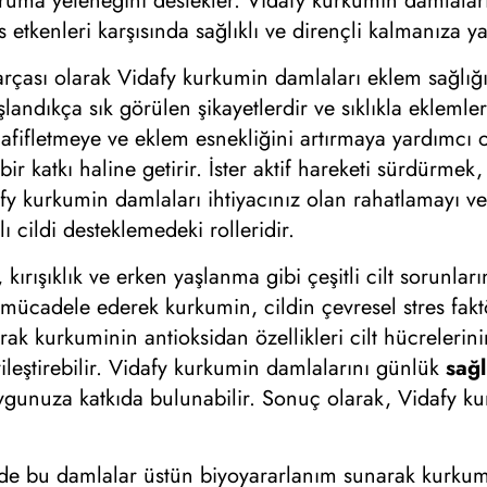
oruma yeteneğini destekler. Vidafy kurkumin damlalar
s etkenleri karşısında sağlıklı ve dirençli kalmanıza y
rçası olarak Vidafy kurkumin damlaları eklem sağlığını
yaşlandıkça sık görülen şikayetlerdir ve sıklıkla eklem
 hafifletmeye ve eklem esnekliğini artırmaya yardımc
bir katkı haline getirir. İster aktif hareketi sürdürme
fy kurkumin damlaları ihtiyacınız olan rahatlamayı ve
ı cildi desteklemedeki rolleridir.
, kırışıklık ve erken yaşlanma gibi çeşitli cilt sorunlar
 mücadele ederek kurkumin, cildin çevresel stres fak
rak kurkuminin antioksidan özellikleri cilt hücreleri
ileştirebilir. Vidafy kurkumin damlalarını günlük
sağl
uygunuza katkıda bulunabilir. Sonuç olarak, Vidafy ku
de bu damlalar üstün biyoyararlanım sunarak kurkumini