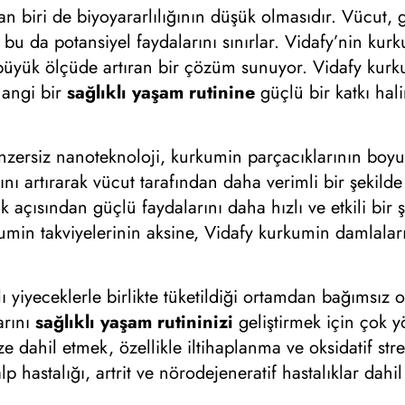
dan biri de biyoyararlılığının düşük olmasıdır. Vücut
e bu da potansiyel faydalarını sınırlar. Vidafy’nin ku
 büyük ölçüde artıran bir çözüm sunuyor. Vidafy kurk
hangi bir
sağlıklı yaşam rutinine
güçlü bir katkı hal
nzersiz nanoteknoloji, kurkumin parçacıklarının boy
ı artırarak vücut tarafından daha verimli bir şekilde
 açısından güçlü faydalarını daha hızlı ve etkili bir
kumin takviyelerinin aksine, Vidafy kurkumin damlaları
ı yiyeceklerle birlikte tüketildiği ortamdan bağımsız 
arını
sağlıklı yaşam rutininizi
geliştirmek için çok yö
e dahil etmek, özellikle iltihaplanma ve oksidatif str
alp hastalığı, artrit ve nörodejeneratif hastalıklar d