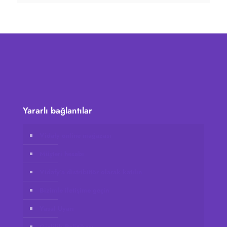
Yararlı bağlantılar
Vidafy online mağazası
Müşteri hesabı
Vidafy’a distribütör olarak katılın
Bizimle iletişime geçin
Yasal Uyarı
Gizlilik Politikası