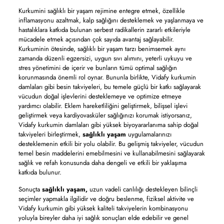
Kurkumini sağlıklı bir yaşam rejimine entegre etmek, özellikle
inflamasyonu azaltmak, kalp sağlığını desteklemek ve yaşlanmaya ve
hastalıklara katkıda bulunan serbest radikallerin zararlı etkileriyle
mücadele etmek açısından çok sayıda avantaj sağlayabilir.
Kurkuminin ötesinde, sağlıklı bir yaşam tarzı benimsemek aynı
zamanda düzenli egzersizi, uygun sıvı alımını, yeterli uykuyu ve
stres yönetimini de içerir ve bunların tümü optimal sağlığın
korunmasında önemli rol oynar. Bununla birlikte, Vidafy kurkumin
damlaları gibi besin takviyeleri, bu temele güçlü bir katkı sağlayarak
vücudun doğal işlevlerini desteklemeye ve optimize etmeye
yardımcı olabilir. Eklem hareketliliğini geliştirmek, bilişsel işlevi
geliştirmek veya kardiyovasküler sağlığınızı korumak istiyorsanız,
Vidafy kurkumin damlaları gibi yüksek biyoyararlanıma sahip doğal
takviyeleri birleştirmek,
sağlıklı yaşam
uygulamalarınızı
desteklemenin etkili bir yolu olabilir. Bu gelişmiş takviyeler, vücudun
temel besin maddelerini emebilmesini ve kullanabilmesini sağlayarak
sağlık ve refah konusunda daha dengeli ve etkili bir yaklaşıma
katkıda bulunur.
Sonuçta
sağlıklı yaşam,
uzun vadeli canlılığı destekleyen bilinçli
seçimler yapmakla ilgilidir ve doğru beslenme, fiziksel aktivite ve
Vidafy kurkumin gibi yüksek kaliteli takviyelerin kombinasyonu
yoluyla bireyler daha iyi sağlık sonuçları elde edebilir ve genel