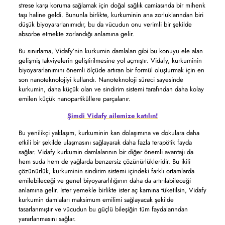
strese karşı koruma sağlamak için doğal sağlık camiasında bir mihenk
taşı haline geldi. Bununla birlikte, kurkuminin ana zorluklarından biri
düşük biyoyararlanımıdır, bu da vücudun onu verimli bir şekilde
absorbe etmekte zorlandığı anlamına gelir.
Bu sınırlama, Vidafy’nin kurkumin damlaları gibi bu konuyu ele alan
gelişmiş takviyelerin geliştirilmesine yol açmıştır. Vidafy, kurkuminin
biyoyararlanımını önemli ölçüde artıran bir formül oluşturmak için en
son nanoteknolojiyi kullandı. Nanoteknoloji süreci sayesinde
kurkumin, daha küçük olan ve sindirim sistemi tarafından daha kolay
emilen küçük nanopartiküllere parçalanır.
Şimdi Vidafy ailemize katılın!
Bu yenilikçi yaklaşım, kurkuminin kan dolaşımına ve dokulara daha
etkili bir şekilde ulaşmasını sağlayarak daha fazla terapötik fayda
sağlar. Vidafy kurkumin damlalarının bir diğer önemli avantajı da
hem suda hem de yağlarda benzersiz çözünürlükleridir. Bu ikili
çözünürlük, kurkuminin sindirim sistemi içindeki farklı ortamlarda
emilebileceği ve genel biyoyararlılığının daha da artırılabileceği
anlamına gelir. İster yemekle birlikte ister aç karnına tüketilsin, Vidafy
kurkumin damlaları maksimum emilimi sağlayacak şekilde
tasarlanmıştır ve vücudun bu güçlü bileşiğin tüm faydalarından
yararlanmasını sağlar.