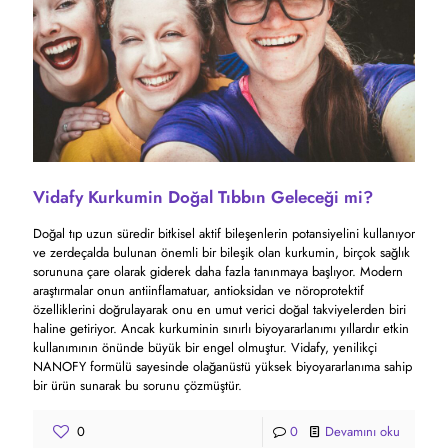
Vidafy Kurkumin Doğal Tıbbın Geleceği mi?
Doğal tıp uzun süredir bitkisel aktif bileşenlerin potansiyelini kullanıyor
ve zerdeçalda bulunan önemli bir bileşik olan kurkumin, birçok sağlık
sorununa çare olarak giderek daha fazla tanınmaya başlıyor. Modern
araştırmalar onun antiinflamatuar, antioksidan ve nöroprotektif
özelliklerini doğrulayarak onu en umut verici doğal takviyelerden biri
haline getiriyor. Ancak kurkuminin sınırlı biyoyararlanımı yıllardır etkin
kullanımının önünde büyük bir engel olmuştur. Vidafy, yenilikçi
NANOFY formülü sayesinde olağanüstü yüksek biyoyararlanıma sahip
bir ürün sunarak bu sorunu çözmüştür.
0
0
Devamını oku