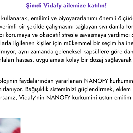
Şimdi Vidafy ailemize katılın!
kullanarak, emilimi ve biyoyararlanımı önemli ölçüd
erimli bir şekilde çalışmasını sağlayan sıvı damla fo
i korumaya ve oksidatif stresle savaşmaya yardımcı o
arla ilgilenen kişiler için mükemmel bir seçim haline 
almıyor, aynı zamanda geleneksel kapsüllere göre daha 
rı hassas, uygulaması kolay bir dozaj sağlayarak sağ
ojinin faydalarından yararlanan NANOFY kurkumin, da
rlanıyor. Bağışıklık sisteminizi güçlendirmek, eklem 
yorsanız, Vidafy’nin NANOFY kurkumini üstün emilim i