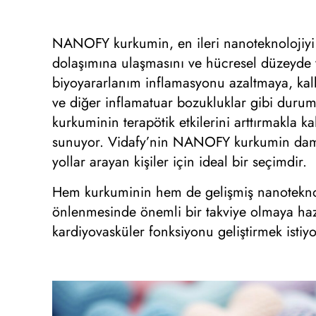
NANOFY kurkumin, en ileri nanoteknolojiyi 
dolaşımına ulaşmasını ve hücresel düzeyde v
biyoyararlanım inflamasyonu azaltmaya, kalb
ve diğer inflamatuar bozukluklar gibi duruml
kurkuminin terapötik etkilerini arttırmakla k
sunuyor. Vidafy’nin NANOFY kurkumin damlala
yollar arayan kişiler için ideal bir seçimdir.
Hem kurkuminin hem de gelişmiş nanoteknol
önlenmesinde önemli bir takviye olmaya hazı
kardiyovasküler fonksiyonu geliştirmek isti