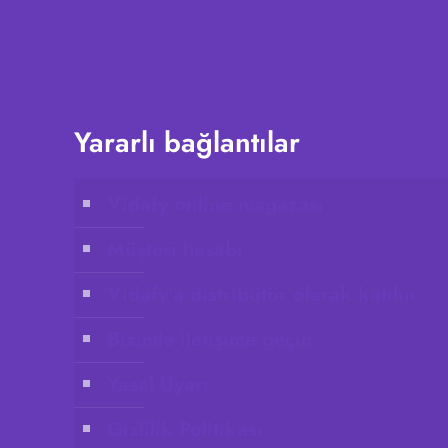
Yararlı bağlantılar
Vidafy online mağazası
Müşteri hesabı
Vidafy’a distribütör olarak katılın
Bizimle iletişime geçin
Yasal Uyarı
Gizlilik Politikası