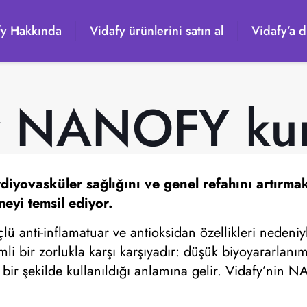
fy Hakkında
Vidafy ürünlerini satın al
Vidafy’a d
y NANOFY ku
ovasküler sağlığını ve genel refahını artırmak i
meyi temsil ediyor.
çlü anti-inflamatuar ve antioksidan özellikleri nede
mli bir zorlukla karşı karşıyadır: düşük biyoyararlanı
li bir şekilde kullanıldığı anlamına gelir. Vidafy’nin