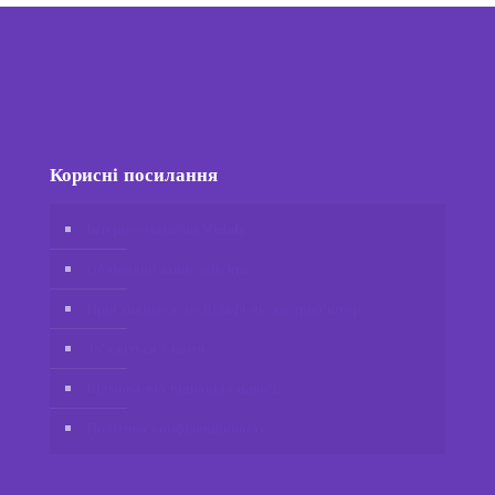
Корисні посилання
Інтернет-магазин Vidafy
Обліковий запис клієнта
Приєднайтеся до Відафі як дистриб’ютор
Зв’яжіться з нами
Відмова від відповідальності
Політика конфіденційності