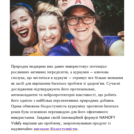
Природна медицина вже давно використовує потенціал
рослинних активних інгредієнтів, а куркумін – ключова
сполука, що міститься в куркумі – отримує все більше визнання
як засіб для вирішення багатьох проблем зі здоров’ям. Сучасні
дослідження підтверджують його протизапальні,
антиоксидантні та нейропротекторні властивості, що робить
його однією з найбільш перспективних природних добавок.
Однак обмежена біодоступність куркуміну протягом багатьох
років була основною перешкодою для його ефективного
використання. Завдяки своїй інноваційній формулі NANOFY
Vidafy вирішив цю проблему, запропонувавши продукт із
надзвичайно
високою біодоступністю
.