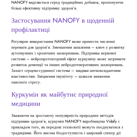
NANOFY виділяється серед традиційних добавок, пропонуючи
більш ефективну підтримку здоров’я.
Застосування NANOFY в щоденній
профілактиці
Регулярне використання NANOFY може принести численні
переваги для здоров’я. Зменшення запалення – ключ у розвитку
аутоімунних і хронічних захворювань. Підтримка нервової
системи – нейропротекторний ефект куркуміну може затримати
розвиток деменції та інших нейродегенеративних захворювань.
Захист серцево-судинної системи – завдяки антиоксидантним
властивостям. Зміцнення імунітету – шляхом зниження
окисного стресу.
Куркумін як майбутнє природної
медицини
Зважаючи на зростаючу популярність природних методів
підтримки здоров’я, куркумін NANOFY виробництва Vidafy є
прикладом того, як передові технології можуть поєднуватися з
традиціями. Його висока біодоступність і широкий спектр дії