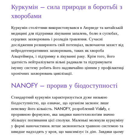
Куркумін – сила природи в боротьбі з
хворобами
Куркумін століттями використовувався в Аюрведе та китайській
медицині для підтримки лікування запалень, болю в суглобах,
серцевих захворювань і розладів травлення. Сучасні
дослідження розширюють свій потенціал, включаючи захист від
нейродегенеративних захворювань, таких як хвороба
Альцгеймера, і підтримку в лікуванні раку. Крім того, його
здатність нейтралізувати вільні радикали та підтримувати
імунну систему робить його надзвичайно цінним у профілактиці
хронічних захворювань цивілізації.
NANOFY – прорив у біодоступності
Стандартний куркумін характеризується дуже низькою
біодоступністю, що означає, що організм засвоює лише
невелику його кількість. NANOFY, розроблений Vidafy, є
проривною формулою, яка завдяки нанотехнологіям значно
збільшує поглинання цієї сполуки. Маленькі молекули куркуміну
у формі наночастинок легше засвоюються травною системою та
швидше надходять у кров, що максимізує їх дію. Завдяки цьому