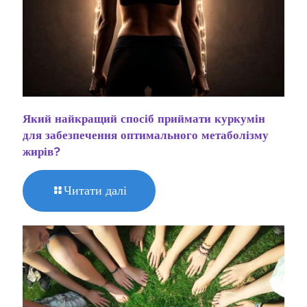
Який найкращий спосіб приймати куркумін
для забезпечення оптимального метаболізму
жирів?
Читати далі