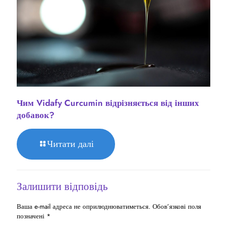
Чим Vidafy Curcumin відрізняється від інших
добавок?
Читати далі
Залишити відповідь
Ваша e-mail адреса не оприлюднюватиметься.
Обов’язкові поля
позначені
*