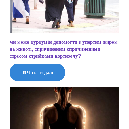
Чи може куркумін допомогти з упертим жиром
на животі, спричиненим спричиненими
стресом стрибками кортизолу?
Читати далі