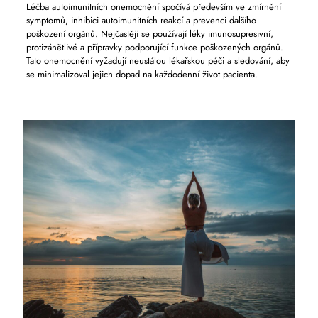
Léčba autoimunitních onemocnění spočívá především ve zmírnění
symptomů, inhibici autoimunitních reakcí a prevenci dalšího
poškození orgánů. Nejčastěji se používají léky imunosupresivní,
protizánětlivé a přípravky podporující funkce poškozených orgánů.
Tato onemocnění vyžadují neustálou lékařskou péči a sledování, aby
se minimalizoval jejich dopad na každodenní život pacienta.