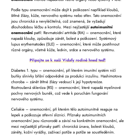
Podle typu onemocnění může dojít k poškození například kloubů,
štítné žlázy, kůže, nervového systému nebo střev. Tato onemocnění
jsou chronická a nevyléčitelná, což znamená, že vyžadují
dlouhodobou léčbu a kontrolu. Mezi nejčastější
autoimunitní
onemocnění
patří: Revmatoidní artritida (RA) – onemocnění, které
napadá klouby, způsobuje zánět, bolest a poškození. Systémový
lupus erythematodes (SLE) – onemocnění, které může postihnout
různé orgány, včetně kůže, ledvin, srdce a nervového systému.
Připojte se k naší Vidafy rodině hned teď!
Diabetes 1. typu – onemocnění, při kterém imunitní systém ničí
buňky slinivky břišní odpovědné za produkci inzulínu. Hashimotova
choroba – zánět štítné žlázy vedoucí k její hypotyreóze.
Roztroušená skleróza (RS) – onemocnění, které napadá myelinové
pochvy nervových buněk, což vede k poruchám fungování
nervového systému.
Celiakie – onemocnění, při kterém tělo autoimunitně reaguje na
lepek a poškozuje střevní sliznici. Příznaky autoimunitních
onemocnění jsou různorodé a závisí na konkrétním onemocnění, ale
mezi nejčastější příznaky patří: chronická únava, bolesti kloubů,
záněty, kožní vyrážky, zažívací potíže a potíže se soustředěním.