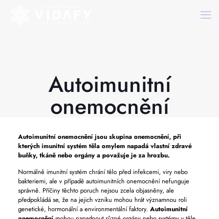
Autoimunitní
onemocnění
Autoimunitní onemocnění
jsou skupina onemocnění, při
kterých imunitní systém těla omylem napadá vlastní zdravé
buňky, tkáně nebo orgány a považuje je za hrozbu.
Normálně imunitní systém chrání tělo před infekcemi, viry nebo
bakteriemi, ale v případě autoimunitních onemocnění nefunguje
správně. Příčiny těchto poruch nejsou zcela objasněny, ale
předpokládá se, že na jejich vzniku mohou hrát významnou roli
genetické, hormonální a environmentální faktory.
Autoimunitní
onemocnění
mohou napadnout různé orgány nebo systémy v těle.