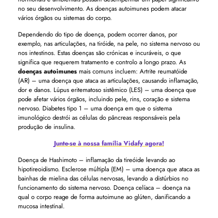
no seu desenvolvimento. As doenças autoimunes podem atacar
vários órgãos ou sistemas do corpo.
Dependendo do tipo de doença, podem ocorrer danos, por
exemplo, nas articulações, na tiróide, na pele, no sistema nervoso ou
nos intestinos. Estas doenças são crónicas e incuráveis, o que
significa que requerem tratamento e controlo a longo prazo. As
doenças autoimunes
mais comuns incluem: Artrite reumatóide
(AR) – uma doença que ataca as articulações, causando inflamação,
dor e danos. Lúpus eritematoso sistêmico (LES) – uma doença que
pode afetar vários órgãos, incluindo pele, rins, coração e sistema
nervoso. Diabetes tipo 1 – uma doença em que o sistema
imunológico destrói as células do pâncreas responsáveis ​​pela
produção de insulina.
Junte-se à nossa família Vidafy agora!
Doença de Hashimoto – inflamação da tireóide levando ao
hipotireoidismo. Esclerose múltipla (EM) – uma doença que ataca as
bainhas de mielina das células nervosas, levando a distúrbios no
funcionamento do sistema nervoso. Doença celíaca – doença na
qual o corpo reage de forma autoimune ao glúten, danificando a
mucosa intestinal.