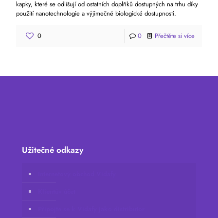
kapky, které se odlišují od ostatních doplňků dostupných na trhu díky
použití nanotechnologie a výjimečné biologické dostupnosti.
0
0
Přečtěte si více
Užitečné odkazy
Internetový obchod Vidafy
Klientův účet
Připojte se k Vidafy jako distributor