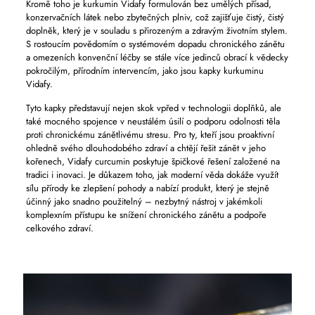
Kromě toho je kurkumin Vidafy formulován bez umělých přísad,
konzervačních látek nebo zbytečných plniv, což zajišťuje čistý, čistý
doplněk, který je v souladu s přirozeným a zdravým životním stylem.
S rostoucím povědomím o systémovém dopadu chronického zánětu
a omezeních konvenční léčby se stále více jedinců obrací k vědecky
pokročilým, přírodním intervencím, jako jsou kapky kurkuminu
Vidafy.
Tyto kapky představují nejen skok vpřed v technologii doplňků, ale
také mocného spojence v neustálém úsilí o podporu odolnosti těla
proti chronickému zánětlivému stresu. Pro ty, kteří jsou proaktivní
ohledně svého dlouhodobého zdraví a chtějí řešit zánět v jeho
kořenech, Vidafy curcumin poskytuje špičkové řešení založené na
tradici i inovaci. Je důkazem toho, jak moderní věda dokáže využít
sílu přírody ke zlepšení pohody a nabízí produkt, který je stejně
účinný jako snadno použitelný – nezbytný nástroj v jakémkoli
komplexním přístupu ke snížení chronického zánětu a podpoře
celkového zdraví.