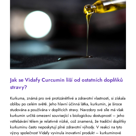
Jak se Vidafy Curcumin liší od ostatních doplňků
stravy?
Kurkuma, známá pro své protizánětlivé a zdravotní vlastnosti, si získala
oblibu po celém světě. Jeho hlavní účinná látka, kurkumin, je široce
studována a používána v doplňcích stravy. Navzdory své síle má však
kurkumin určitá omezení související s biologickou dostupností – jeho
vstřebávání tělem je relativně nízké, což znamená, že tradiční doplňky
kurkuminu často neposkytují plné zdravotní výhody. V reakci na tyto
výzvy společnost Vidafy vyvinula inovativní produkt – kurkuminové