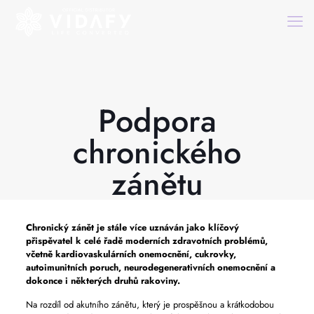
Podpora
chronického
zánětu
Chronický zánět je stále více uznáván jako klíčový
přispěvatel k celé řadě moderních zdravotních problémů,
včetně kardiovaskulárních onemocnění, cukrovky,
autoimunitních poruch, neurodegenerativních onemocnění a
dokonce i některých druhů rakoviny.
Na rozdíl od akutního zánětu, který je prospěšnou a krátkodobou