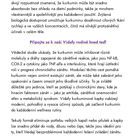
dvojí rozpustnost znamená, že kurkumin může být snadno
absorbován bez ohledu na dietní podmínky, takže je mnohem
všestrannější a spolehlivější pro každodenní použití. Zvýšená
biologická dostupnost umožňuje kurkuminu dosáhnout cílových tkání
rychleji a ve vyšších koncentracích, čímž má silnější protizánětlivý
účinek v celém těle.
Připojte se k naší Vidafy rodině hned teď!
Vědecké studie ukázaly, že kurkumin může inhibovat různé
molekuly a dráhy zapojené do zánětlivé reakce, jako jsou NF-kB,
COX-2 a cytokiny jako TNF-alfa a interleukiny, které hrají ústřední
roli v progresi chronického zánětu. Modulací těchto cest pomáhá
kurkumin nejen zmírnit existující zánět, ale může také zabránit jeho
opakování a časem omezit jeho škodlivé účinky. To je zvláště
důležité pro jedince, kteří se potýkají s chronickými stavy, kde je
hnacím faktorem zánět – jako je artritida, zánětlivé onemocnění
střev a metabolický syndrom. Vidafy kurkuminové kapky nabízejí
moderní, pohodlný a vysoce účinný způsob, jak začlenit kurkumin
do každodenní wellness rutiny.
Tekutý formát eliminuje potřebu velkých kapslí nebo pilulek a kapky
lze snadno přidat do vody, džusu nebo čaje, takže jsou ideální pro
ty, kteří hledají bezproblémové každodenní řešení zvládání zánětu.