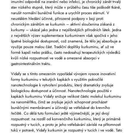
imunitní odpovědí na zranění nebo infekci, je chronický zánět trvalý
stav nízkého stupně, který může v průběhu času tiše poškodit tkáně,
narušit normální buněčné funkce a urychlit proces stárnutí. V
neustálém hledání účinné, přirozené podpory v boji proti
chronickým zánětům se kurkumin – aktivní sloučenina získaná z
kurkumy – ukázal jako jedna z nejslibnějších přírodních látek. Jedna
z největších výzev suplementace kurkuminem však spočívá v jeho
špatné biologické dostupnosti, což znamená, že tělo jej absorbuje a
využije pouze malou část. Tradiční doplňky kurkuminu, ať už ve
formě kapslí nebo prášku, často nedosahují terapeutických výsledků
kvůli nízké rozpustnosti ve vodě a omezené absorpci v
gastrointestinálním traktu.
Vidafy se s tímto omezením vypořádal vývojem vysoce inovativní
formy kurkuminu v tekutých kapkách s využitím pokročilé
nanotechnologie k vytvoření produktu, který dramaticky zvyšuje
biologickou dostupnost a účinnost. Nanotechnologie použitá v
kapkách kurkuminu Vidafy snižuje velikost částic molekul kurkuminu
na nanoměřítko, čímž se zvyšuje jejich schopnost procházet
buněčnými membránami a účinněji se vstřebávat do krevního
řečiště. Co dělá tuto formulaci ještě výjimečnější, je její dvojí
rozpustnost: na rozdíl od konvenčního kurkuminu, který je primárně
rozpustný v tucích, a proto je jeho vstřebávání závislé na přítomnosti
tuků v potravě, Vidafy kurkumin je rozpustný v tucích i ve vodě. Tato