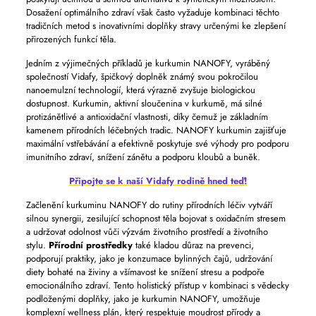
Dosažení optimálního zdraví však často vyžaduje kombinaci těchto
tradičních metod s inovativními doplňky stravy určenými ke zlepšení
přirozených funkcí těla.
Jedním z výjimečných příkladů je kurkumin NANOFY, vyráběný
společností Vidafy, špičkový doplněk známý svou pokročilou
nanoemulzní technologií, která výrazně zvyšuje biologickou
dostupnost. Kurkumin, aktivní sloučenina v kurkumě, má silné
protizánětlivé a antioxidační vlastnosti, díky čemuž je základním
kamenem přírodních léčebných tradic. NANOFY kurkumin zajišťuje
maximální vstřebávání a efektivně poskytuje své výhody pro podporu
imunitního zdraví, snížení zánětu a podporu kloubů a buněk.
Připojte se k naší Vidafy rodině hned teď!
Začlenění kurkuminu NANOFY do rutiny přírodních léčiv vytváří
silnou synergii, zesilující schopnost těla bojovat s oxidačním stresem
a udržovat odolnost vůči výzvám životního prostředí a životního
stylu.
Přírodní prostředky
také kladou důraz na prevenci,
podporují praktiky, jako je konzumace bylinných čajů, udržování
diety bohaté na živiny a všímavost ke snížení stresu a podpoře
emocionálního zdraví. Tento holistický přístup v kombinaci s vědecky
podloženými doplňky, jako je kurkumin NANOFY, umožňuje
komplexní wellness plán, který respektuje moudrost přírody a