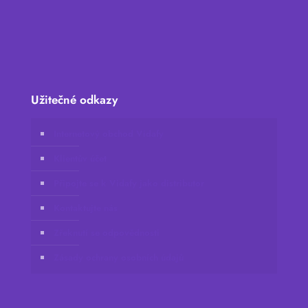
Užitečné odkazy
Internetový obchod Vidafy
Klientův účet
Připojte se k Vidafy jako distributor
Kontaktujte nás
Zřeknutí se odpovědnosti
Zásady ochrany osobních údajů