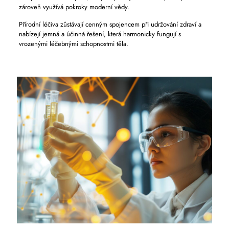
zároveň využívá pokroky moderní vědy.
Přírodní léčiva zůstávají cenným spojencem při udržování zdraví a
nabízejí jemná a účinná řešení, která harmonicky fungují s
vrozenými léčebnými schopnostmi těla.