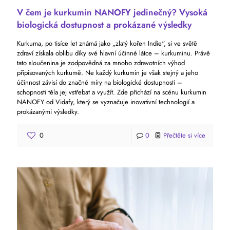
V čem je kurkumin NANOFY jedinečný? Vysoká
biologická dostupnost a prokázané výsledky
Kurkuma, po tisíce let známá jako „zlatý kořen Indie“, si ve světě
zdraví získala oblibu díky své hlavní účinné látce – kurkuminu. Právě
tato sloučenina je zodpovědná za mnoho zdravotních výhod
připisovaných kurkumě. Ne každý kurkumin je však stejný a jeho
účinnost závisí do značné míry na biologické dostupnosti –
schopnosti těla jej vstřebat a využít. Zde přichází na scénu kurkumin
NANOFY od Vidafy, který se vyznačuje inovativní technologií a
prokázanými výsledky.
0
0
Přečtěte si více