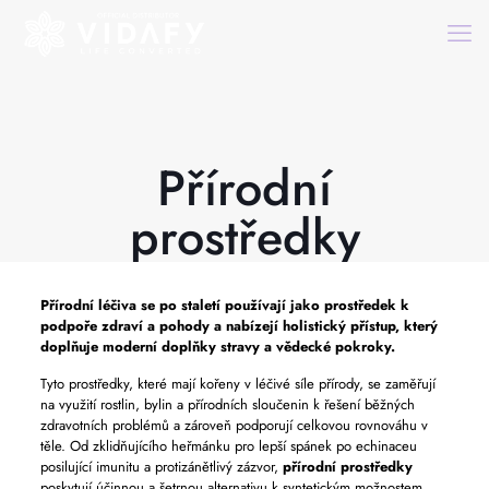
Přírodní
prostředky
Přírodní léčiva se po staletí používají jako prostředek k
podpoře zdraví a pohody a nabízejí holistický přístup, který
doplňuje moderní doplňky stravy a vědecké pokroky.
Tyto prostředky, které mají kořeny v léčivé síle přírody, se zaměřují
na využití rostlin, bylin a přírodních sloučenin k řešení běžných
zdravotních problémů a zároveň podporují celkovou rovnováhu v
těle. Od zklidňujícího heřmánku pro lepší spánek po echinaceu
posilující imunitu a protizánětlivý zázvor,
přírodní prostředky
poskytují účinnou a šetrnou alternativu k syntetickým možnostem.