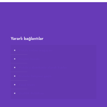
Yararlı bağlantılar
Vidafy online mağazası
Müşteri hesabı
Vidafy’a distribütör olarak katılın
Bizimle iletişime geçin
Yasal Uyarı
Gizlilik Politikası