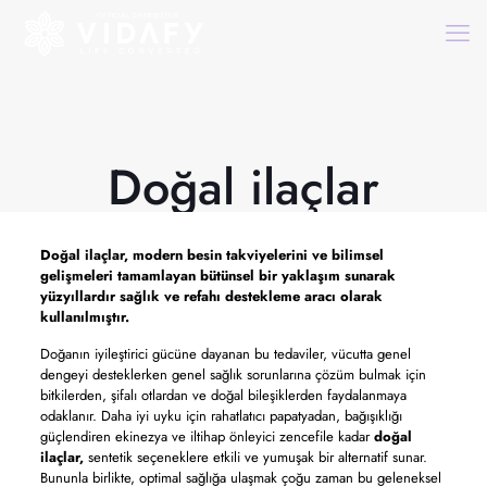
Doğal ilaçlar
Doğal ilaçlar,
modern besin takviyelerini ve bilimsel
gelişmeleri tamamlayan bütünsel bir yaklaşım sunarak
yüzyıllardır sağlık ve refahı destekleme aracı olarak
kullanılmıştır.
Doğanın iyileştirici gücüne dayanan bu tedaviler, vücutta genel
dengeyi desteklerken genel sağlık sorunlarına çözüm bulmak için
bitkilerden, şifalı otlardan ve doğal bileşiklerden faydalanmaya
odaklanır. Daha iyi uyku için rahatlatıcı papatyadan, bağışıklığı
güçlendiren ekinezya ve iltihap önleyici zencefile kadar
doğal
ilaçlar,
sentetik seçeneklere etkili ve yumuşak bir alternatif sunar.
Bununla birlikte, optimal sağlığa ulaşmak çoğu zaman bu geleneksel