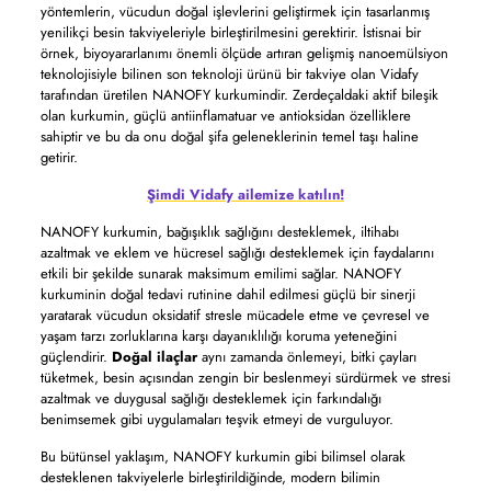
yöntemlerin, vücudun doğal işlevlerini geliştirmek için tasarlanmış
yenilikçi besin takviyeleriyle birleştirilmesini gerektirir. İstisnai bir
örnek, biyoyararlanımı önemli ölçüde artıran gelişmiş nanoemülsiyon
teknolojisiyle bilinen son teknoloji ürünü bir takviye olan Vidafy
tarafından üretilen NANOFY kurkumindir. Zerdeçaldaki aktif bileşik
olan kurkumin, güçlü antiinflamatuar ve antioksidan özelliklere
sahiptir ve bu da onu doğal şifa geleneklerinin temel taşı haline
getirir.
Şimdi Vidafy ailemize katılın!
NANOFY kurkumin, bağışıklık sağlığını desteklemek, iltihabı
azaltmak ve eklem ve hücresel sağlığı desteklemek için faydalarını
etkili bir şekilde sunarak maksimum emilimi sağlar. NANOFY
kurkuminin doğal tedavi rutinine dahil edilmesi güçlü bir sinerji
yaratarak vücudun oksidatif stresle mücadele etme ve çevresel ve
yaşam tarzı zorluklarına karşı dayanıklılığı koruma yeteneğini
güçlendirir.
Doğal ilaçlar
aynı zamanda önlemeyi, bitki çayları
tüketmek, besin açısından zengin bir beslenmeyi sürdürmek ve stresi
azaltmak ve duygusal sağlığı desteklemek için farkındalığı
benimsemek gibi uygulamaları teşvik etmeyi de vurguluyor.
Bu bütünsel yaklaşım, NANOFY kurkumin gibi bilimsel olarak
desteklenen takviyelerle birleştirildiğinde, modern bilimin