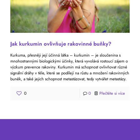
Jak kurkumin ovlivňuje rakovinné buňky?
Kurkuma, přesněji její účinná látka – kurkumin – je sloučenina s
mnohostrannými biologickými účinky, která vyvolává rostoucí zájem o
výzkum prevence rakoviny. Kurkumin má schopnost ovlivňovat různé
signální dráhy v těle, které se podílejí na růstu a množení rakovinných
buněk, a také jejich schopnost metastázovat, tedy vytvářet metastázy.
0
0
Přečtěte si více