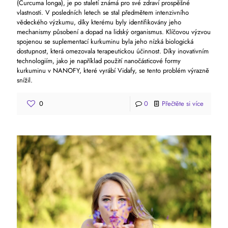
(Curcuma longa), je po staletí známá pro své zdraví prospěšné
vlastnosti. V posledních letech se stal předmětem intenzivního
vědeckého výzkumu, díky kterému byly identifikovány jeho
mechanismy působení a dopad na lidský organismus. Klíčovou výzvou
spojenou se suplementací kurkuminu byla jeho nízká biologická
dostupnost, která omezovala terapeutickou účinnost. Díky inovativním
technologiím, jako je například použití nanočásticové formy
kurkuminu v NANOFY, které vyrábí Vidafy, se tento problém výrazně
snížil.
0
0
Přečtěte si více