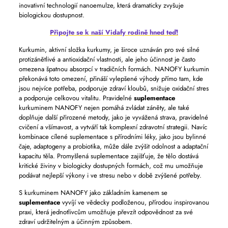
inovativní technologií nanoemulze, která dramaticky zvyšuje
biologickou dostupnost.
Připojte se k naší Vidafy rodině hned teď!
Kurkumin, aktivní složka kurkumy, je široce uznáván pro své silné
protizánětlivé a antioxidační vlastnosti, ale jeho účinnost je často
omezena špatnou absorpcí v tradičních formách. NANOFY kurkumin
překonává toto omezení, přináší vylepšené výhody přímo tam, kde
jsou nejvíce potřeba, podporuje zdraví kloubů, snižuje oxidační stres
a podporuje celkovou vitalitu. Pravidelné
suplementace
kurkuminem NANOFY nejen pomáhá zvládat záněty, ale také
doplňuje další přirozené metody, jako je vyvážená strava, pravidelné
cvičení a všímavost, a vytváří tak komplexní zdravotní strategii. Navíc
kombinace cílené suplementace s přírodními léky, jako jsou bylinné
čaje, adaptogeny a probiotika, může dále zvýšit odolnost a adaptační
kapacitu těla. Promyšlená suplementace zajišťuje, že tělo dostává
kritické živiny v biologicky dostupných formách, což mu umožňuje
podávat nejlepší výkony i ve stresu nebo v době zvýšené potřeby.
S kurkuminem NANOFY jako základním kamenem se
suplementace
vyvíjí ve vědecky podloženou, přírodou inspirovanou
praxi, která jednotlivcům umožňuje převzít odpovědnost za své
zdraví udržitelným a účinným způsobem.