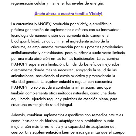
regeneración celular y mantener los niveles de energía.
¡Únete ahora a nuestra familia Vidafy!
La curcumina NANOFY, producida por Vidafy, ejemplifica la
próxima generación de suplementos dietéticos con su innovadora
tecnología de nanoemulsión que aumenta drásticamente la
biodisponibilidad. La curcumina, el ingrediente activo de la
cúrcuma, es ampliamente reconocida por sus potentes propiedades
antiinflamatorias y antioxidantes, pero su eficacia suele verse limitada
por una mala absorción en las formas tradicionales. La curcumina
NANOFY supera esta limitación, brindando beneficios mejorados
directamente donde más se necesitan, apoyando la salud de las
articulaciones, reduciendo el estrés oxidativo y promoviendo la
vitalidad general. La
suplementación
regular con curcumina
NANOFY no solo ayuda a controlar la inflamación, sino que
también complementa otros métodos naturales, como una dieta
equilibrada, ejercicio regular y prácticas de atención plena, para
crear una estrategia de salud integral.
Además, combinar suplementos específicos con remedios naturales
como infusiones de hierbas, adaptógenos y probióticos puede
mejorar aún más la resiliencia y la capacidad de adaptación del
cuerpo. Una
suplementación
bien pensada garantiza que el cuerpo