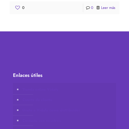
0
0
Leer más
Enlaces útiles
Tienda online Vidafy
Cuenta de cliente
Únete a Vidafy como distribuidor
Contacta con nosotros