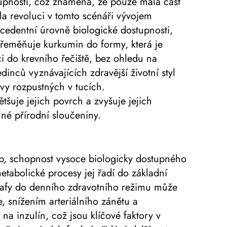
upnosti, což znamená, že pouze malá část
a revoluci v tomto scénáři vývojem
edentní úrovně biologické dostupnosti,
přeměňuje kurkumin do formy, která je
ci do krevního řečiště, bez ohledu na
inců vyznávajících zdravější životní styl
vy rozpustných v tucích.
uje jejich povrch a zvyšuje jejich
né přírodní sloučeniny.
rob, schopnost vysoce biologicky dostupného
etabolické procesy jej řadí do základní
idafy do denního zdravotního režimu může
, snížením arteriálního zánětu a
 na inzulín, což jsou klíčové faktory v