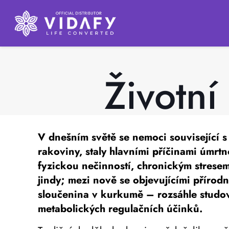
Životní
V dnešním světě se nemoci související s
rakoviny, staly hlavními příčinami úmrt
fyzickou nečinností, chronickým stresem 
jindy; mezi nově se objevujícími přírod
sloučenina v kurkumě – rozsáhle studová
metabolických regulačních účinků.