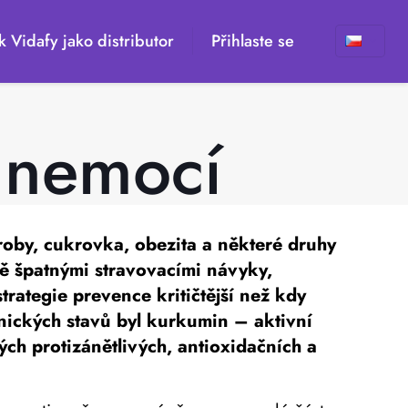
k Vidafy jako distributor
Přihlaste se
e nemocí
oroby, cukrovka, obezita a některé druhy
ně špatnými stravovacími návyky,
trategie prevence kritičtější než kdy
onických stavů byl kurkumin – aktivní
ch protizánětlivých, antioxidačních a