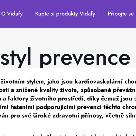
O Vidafy
Kupte si produkty Vidafy
Připojte se 
 styl prevenc
 životním stylem, jako jsou kardiovaskulární ch
nosti a snížené kvality života, způsobené převáž
a faktory životního prostředí, díky čemuž jsou s
ními řešeními podporujícími prevenci těchto chr
n pro své široké zdravotní přínosy, včetně silný