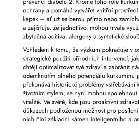
prevenci diabetu 2. Kromě toho role kurkum
ochrany a pomáhá vytvářet vnitřní prostře
kapek – ať už se berou přímo nebo zamícha
a zajišťuje, že jednotlivci mohou trvale vy
zbytečná aditiva, alergeny a syntetické slou
Vzhledem k tomu, že výzkum pokračuje v osv
strategické použití přírodních intervencí, j
chtějí optimalizovat své zdraví a zabránit n
odemknutím plného potenciálu kurkuminu pr
překonává historické problémy vstřebávání k
životním stylem, se nyní mohou spolehnout 
vitalitě. Ve světě, kde jsou proaktivní zdra
důkazech podloženou možnost pro posílení o
nich činí základní kámen inteligentního a pr