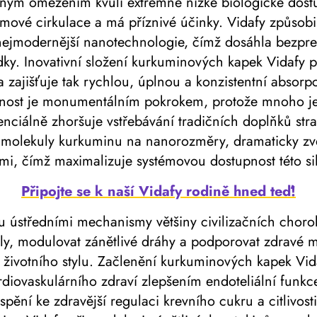
ačným omezením kvůli extrémně nízké biologické dost
ové cirkulace a má příznivé účinky. Vidafy způsobil
jmodernější nanotechnologie, čímž dosáhla bezprec
dky. Inovativní složení kurkuminových kapek Vidafy 
a zajišťuje tak rychlou, úplnou a konzistentní absorp
stnost je monumentálním pokrokem, protože mnoho jed
nciálně zhoršuje vstřebávání tradičních doplňků stra
molekuly kurkuminu na nanorozměry, dramaticky zvětš
, čímž maximalizuje systémovou dostupnost této sil
Připojte se k naší Vidafy rodině hned teď!
sou ústředními mechanismy většiny civilizačních cho
ly, modulovat zánětlivé dráhy a podporovat zdravé m
í životního stylu. Začlenění kurkuminových kapek V
iovaskulárního zdraví zlepšením endoteliální funkce
spění ke zdravější regulaci krevního cukru a citlivosti