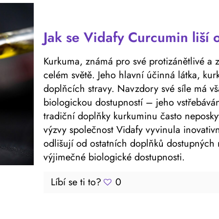
Jak se Vidafy Curcumin liší 
Kurkuma, známá pro své protizánětlivé a zd
celém světě. Jeho hlavní účinná látka, ku
doplňcích stravy. Navzdory své síle má vš
biologickou dostupností – jeho vstřebáván
tradiční doplňky kurkuminu často neposkyt
výzvy společnost Vidafy vyvinula inovativ
odlišují od ostatních doplňků dostupných 
výjimečné biologické dostupnosti.
Líbí se ti to?
0