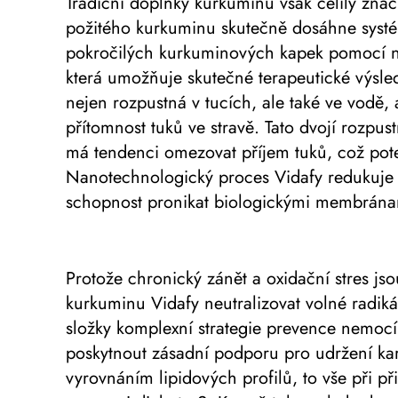
Tradiční doplňky kurkuminu však čelily zn
požitého kurkuminu skutečně dosáhne systém
pokročilých kurkuminových kapek pomocí ne
která umožňuje skutečné terapeutické výsle
nejen rozpustná v tucích, ale také ve vodě, 
přítomnost tuků ve stravě. Tato dvojí rozpu
má tendenci omezovat příjem tuků, což pote
Nanotechnologický proces Vidafy redukuje 
schopnost pronikat biologickými membránami
Protože chronický zánět a oxidační stres j
kurkuminu Vidafy neutralizovat volné radiká
složky komplexní strategie prevence nemoc
poskytnout zásadní podporu pro udržení kard
vyrovnáním lipidových profilů, to vše při při