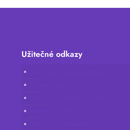
Užitečné odkazy
Internetový obchod Vidafy
Klientův účet
Připojte se k Vidafy jako distributor
Kontaktujte nás
Zřeknutí se odpovědnosti