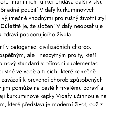
ře imunitních funkcí přidává další vrstvu
. Snadné použití Vidafy kurkuminových
výjimečně vhodnými pro rušný životní styl
 Důležité je, že složení Vidafy neobsahuje
a zdraví podporujícího života.
í v patogenezi civilizačních chorob,
ospěšným, ale i nezbytným pro ty, kteří
ilo nový standard v přírodní suplementaci
ustné ve vodě a tucích, které konečně
se zavázali k prevenci chorob způsobených
ý jim pomůže na cestě k trvalému zdraví a
bízejí kurkuminové kapky Vidafy účinnou a na
m, které představuje moderní život, což z