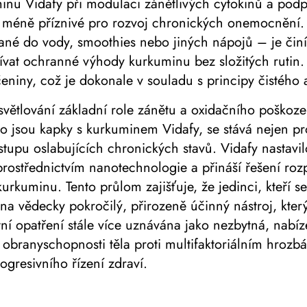
inu Vidafy při modulaci zánětlivých cytokinů a podpo
dí méně příznivé pro rozvoj chronických onemocnění
né do vody, smoothies nebo jiných nápojů – je činí 
užívat ochranné výhody kurkuminu bez složitých rutin.
čeniny, což je dokonale v souladu s principy čistého 
ětlování základní role zánětu a oxidačního poškozen
ako jsou kapky s kurkuminem Vidafy, se stává nejen pr
ástupu oslabujících chronických stavů. Vidafy nastav
ostřednictvím nanotechnologie a přináší řešení rozp
urkuminu. Tento průlom zajišťuje, že jedinci, kteří 
na vědecky pokročilý, přirozeně účinný nástroj, kter
votní opatření stále více uznávána jako nezbytná, na
branyschopnosti těla proti multifaktoriálním hrozbá
ogresivního řízení zdraví.