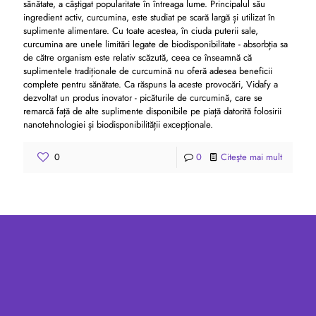
sănătate, a câștigat popularitate în întreaga lume. Principalul său
ingredient activ, curcumina, este studiat pe scară largă și utilizat în
suplimente alimentare. Cu toate acestea, în ciuda puterii sale,
curcumina are unele limitări legate de biodisponibilitate - absorbția sa
de către organism este relativ scăzută, ceea ce înseamnă că
suplimentele tradiționale de curcumină nu oferă adesea beneficii
complete pentru sănătate. Ca răspuns la aceste provocări, Vidafy a
dezvoltat un produs inovator - picăturile de curcumină, care se
remarcă față de alte suplimente disponibile pe piață datorită folosirii
nanotehnologiei și biodisponibilității excepționale.
0
0
Citeşte mai mult