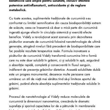
beneficiile sale ample pentru sănătate, inclusiv efectele
puternice antiinflamatorii, antioxidante și de reglare
metabolică.
Cu toate acestea, suplimentele tradiționale de curcumină s-au
confruntat cu limitări semnificative din cauza biodisponibilității extrem
de scăzute, ceea ce înseamnă că doar o mică parte din curcumină
ingerată ajunge efectiv în circulația sistemică și exercită efecte
benefice. Vidafy a revoluționat acest scenariu prin dezvoltarea
picăturilor avansate de curcumină folosind nanotehnologie de ultimă
generație, atingând niveluri fără precedent de biodisponibilitate care
fac posibile rezultate terapeutice reale. Formula inovatoare a
picăturilor de curcumină Vidafy transformă curcumina într-o formă
care nu este doar solubilă în grăsimi, ci și solubilă în apă, asigurând
o absorbție rapidă, completă și consecventă în fluxul sanguin,
indiferent de prezența grăsimilor dietetice. Această solubilitate dublă
este un progres monumental, deoarece multe persoane care
urmăresc un stil de viață mai sănătos tind să-și limiteze aportul de
grăsimi, putând afecta absorbția suplimentelor tradiționale solubile în
grăsimi.
Procesul de nanotehnologie al Vidafy reduce moleculele de
curcumină la dimensiuni nanometrice, crescându-le dramatic
suprafața și sporind capacitatea lor de a pătrunde în membranele