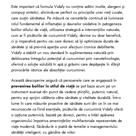
Este important că formula Vidafy nu conține aditivi inutile, alergeni și
compuși sintetici, aliniindu-se perfect cu principiile unei vieți curate,
care susțin sănătatea. Pe măsură ce cercetările continuă să lumineze
rolul fundamental al inflamației și daunelor oxidative în patogeneza
bolilor stilului de viață, utilizarea strategică a intervențiilor naturale,
cum ar fi picăturile de curcumină Vidafy, devine nu doar benefică,
ci și imperativă pentru cei care doresc să își optimizeze durata de
sănătate și să prevină apariția unor afecțiuni cronice debilitante.
Vidafy a stabilit un nou standard în suplimentarea naturală prin
deblocarea întregului potențial al curcuminei prin nanotehnologie,
oferind o soluție solubilă în apă și grăsimi care depășește în sfârșit
provocările istorice ale absorbției curcuminei.
Această descoperire asigură că persoanele care se angajează în
prevenirea bolilor în stilul de viață
se pot baza acum pe un
instrument avansat din punct de vedere științific, puternic natural,
pentru a-și sprijini călătoria către sănătate și vitalitate durabilă. Într-o
lume în care măsurile proactive de sănătate sunt din ce în ce mai
recunoscute ca fiind esențiale, picăturile de curcumină Vidafy oferă
o opțiune puternică, bazată pe dovezi, pentru a întări apărarea
organismului împotriva amenințărilor multifactoriale reprezentate de
viața modernă, făcându-le o piatră de temelie a managementului
sănătății inteligent, cu gândire de viitor.