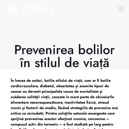
Prevenirea bolilor
în stilul de viață
În lumea de astăzi, bolile stilului de viață, cum ar fi bolile
cardiovasculare, diabetul, obezitatea și anumite tipuri de
cancer au devenit principalele cauze de mortalitate și
scăderea calității vieții, cauzate în mare parte de obiceiurile
alimentare necorespunzătoare, inactivitatea fizică, stresul
cronic și factorii de mediu, făcând strategiile de prevenire mai
critice ca niciodată; Printre soluțiile naturale emergente care
sprijină prevenirea acestor afecțiuni cronice, curcumina –
compusul activ din turmeric – a fost studiată pe larg pentru