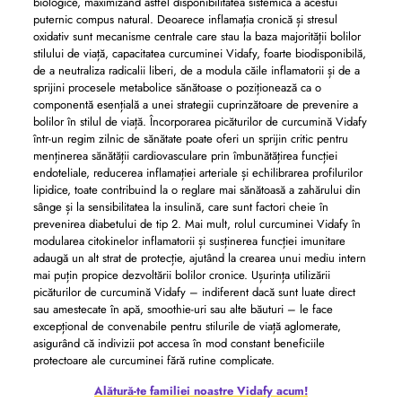
biologice, maximizând astfel disponibilitatea sistemică a acestui
puternic compus natural. Deoarece inflamația cronică și stresul
oxidativ sunt mecanisme centrale care stau la baza majorității bolilor
stilului de viață, capacitatea curcuminei Vidafy, foarte biodisponibilă,
de a neutraliza radicalii liberi, de a modula căile inflamatorii și de a
sprijini procesele metabolice sănătoase o poziționează ca o
componentă esențială a unei strategii cuprinzătoare de prevenire a
bolilor în stilul de viață. Încorporarea picăturilor de curcumină Vidafy
într-un regim zilnic de sănătate poate oferi un sprijin critic pentru
menținerea sănătății cardiovasculare prin îmbunătățirea funcției
endoteliale, reducerea inflamației arteriale și echilibrarea profilurilor
lipidice, toate contribuind la o reglare mai sănătoasă a zahărului din
sânge și la sensibilitatea la insulină, care sunt factori cheie în
prevenirea diabetului de tip 2. Mai mult, rolul curcuminei Vidafy în
modularea citokinelor inflamatorii și susținerea funcției imunitare
adaugă un alt strat de protecție, ajutând la crearea unui mediu intern
mai puțin propice dezvoltării bolilor cronice. Ușurința utilizării
picăturilor de curcumină Vidafy – indiferent dacă sunt luate direct
sau amestecate în apă, smoothie-uri sau alte băuturi – le face
excepțional de convenabile pentru stilurile de viață aglomerate,
asigurând că indivizii pot accesa în mod constant beneficiile
protectoare ale curcuminei fără rutine complicate.
Alătură-te familiei noastre Vidafy acum!