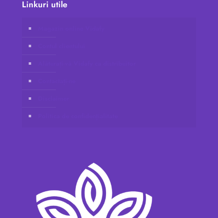
Linkuri utile
Magazin online Vidafy
Contul clientului
Alăturați-vă Vidafy ca distribuitor
Contactați-ne
Disclaimer
Politica de confidențialitate