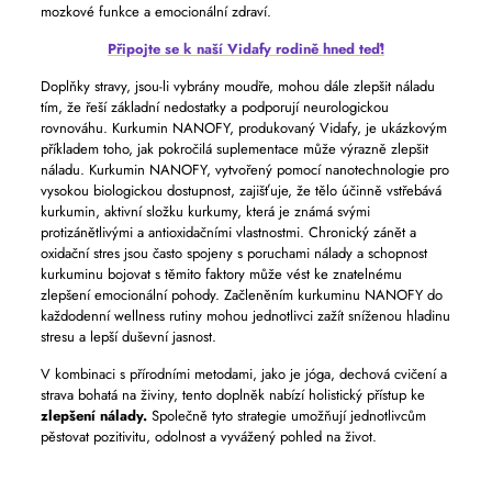
mozkové funkce a emocionální zdraví.
Připojte se k naší Vidafy rodině hned teď!
Doplňky stravy, jsou-li vybrány moudře, mohou dále zlepšit náladu
tím, že řeší základní nedostatky a podporují neurologickou
rovnováhu. Kurkumin NANOFY, produkovaný Vidafy, je ukázkovým
příkladem toho, jak pokročilá suplementace může výrazně zlepšit
náladu. Kurkumin NANOFY, vytvořený pomocí nanotechnologie pro
vysokou biologickou dostupnost, zajišťuje, že tělo účinně vstřebává
kurkumin, aktivní složku kurkumy, která je známá svými
protizánětlivými a antioxidačními vlastnostmi. Chronický zánět a
oxidační stres jsou často spojeny s poruchami nálady a schopnost
kurkuminu bojovat s těmito faktory může vést ke znatelnému
zlepšení emocionální pohody. Začleněním kurkuminu NANOFY do
každodenní wellness rutiny mohou jednotlivci zažít sníženou hladinu
stresu a lepší duševní jasnost.
V kombinaci s přírodními metodami, jako je jóga, dechová cvičení a
strava bohatá na živiny, tento doplněk nabízí holistický přístup ke
zlepšení nálady.
Společně tyto strategie umožňují jednotlivcům
pěstovat pozitivitu, odolnost a vyvážený pohled na život.