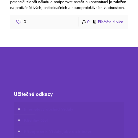
potenciál zlepšit náladu a podporovat paměť a koncentraci je založen
na protizánětlivých, antioxidačních a neuroprotektivních vlastnostech.
0
0
Přečtěte si více
Užitečné odkazy
Internetový obchod Vidafy
Klientův účet
Připojte se k Vidafy jako distributor