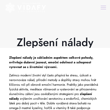
Zlepšení nálady
Zlepšení nálady
je základním aspektem celkové pohody,
ovlivňuje duševní jasnost, emoční odolnost a schopnost
vyrovnat se s životními výzvami.
Zatímco moderní životní styl často přispívá ke stresu, úzkosti a
nerovnováze nálad, přírodní metody a doplňky stravy mohou hrát
klíčovou roli při obnově emoční harmonie. Praktiky jako pravidelná
fyzická aktivita, meditace všímavosti a vystavování se přirozenému
slunečnímu záření jsou osvědčenými strategiemi pro
zlepšení
nálady
zvýšením uvolňování serotoninu a endorfinů, chemických
látek pro dobrý pocit v těle. Dobře vyvážená strava bohatá na
omega-3 mastné kyseliny, hořčík a vitamíny B také podporuje