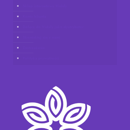
Sklep internetowy Vidafy
Konto klienta
Dołącz do Vidafy jako dystrybutor
Skontaktuj się z nami
Zastrzeżenie
Polityka prywatności