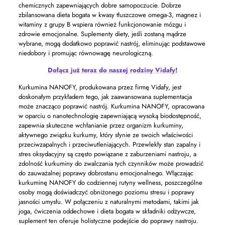
chemicznych zapewniających dobre samopoczucie. Dobrze
zbilansowana dieta bogata w kwasy tłuszczowe omega-3, magnez i
witaminy z grupy B wspiera również funkcjonowanie mózgu i
zdrowie emocjonalne. Suplementy diety, jeśli zostaną mądrze
wybrane, mogą dodatkowo poprawić nastrój, eliminując podstawowe
niedobory i promując równowagę neurologiczną.
Dołącz już teraz do naszej rodziny Vidafy!
Kurkumina NANOFY, produkowana przez firmę Vidafy, jest
doskonałym przykładem tego, jak zaawansowana suplementacja
może znacząco poprawić nastrój. Kurkumina NANOFY, opracowana
w oparciu o nanotechnologię zapewniającą wysoką biodostępność,
zapewnia skuteczne wchłanianie przez organizm kurkuminy,
aktywnego związku kurkumy, który słynie ze swoich właściwości
przeciwzapalnych i przeciwutleniających. Przewlekły stan zapalny i
stres oksydacyjny są często powiązane z zaburzeniami nastroju, a
zdolność kurkuminy do zwalczania tych czynników może prowadzić
do zauważalnej poprawy dobrostanu emocjonalnego. Włączając
kurkuminę NANOFY do codziennej rutyny wellness, poszczególne
osoby mogą doświadczyć obniżonego poziomu stresu i poprawy
jasności umysłu. W połączeniu z naturalnymi metodami, takimi jak
joga, ćwiczenia oddechowe i dieta bogata w składniki odżywcze,
suplement ten oferuje holistyczne podejście do poprawy nastroju.