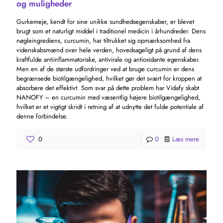
og muligheder
Gurkemeje, kendt for sine unikke sundhedsegenskaber, er blevet
brugt som et naturligt middel i traditionel medicin i århundreder. Dens
nøgleingrediens, curcumin, har tiltrukket sig opmærksomhed fra
videnskabsmænd over hele verden, hovedsageligt på grund af dens
kraftfulde antiinflammatoriske, antivirale og antioxidante egenskaber.
Men en af ​​de største udfordringer ved at bruge curcumin er dens
begrænsede biotilgængelighed, hvilket gør det svært for kroppen at
absorbere det effektivt. Som svar på dette problem har Vidafy skabt
NANOFY – en curcumin med væsentlig højere biotilgængelighed,
hvilket er et vigtigt skridt i retning af at udnytte det fulde potentiale af
denne forbindelse.
0
0
Læs mere