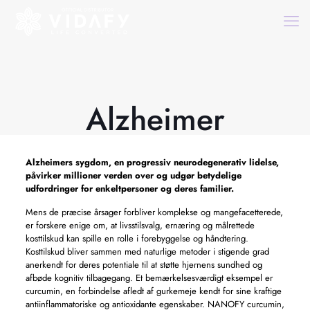
Alzheimer
Alzheimers
sygdom, en progressiv neurodegenerativ lidelse,
påvirker millioner verden over og udgør betydelige
udfordringer for enkeltpersoner og deres familier.
Mens de præcise årsager forbliver komplekse og mangefacetterede,
er forskere enige om, at livsstilsvalg, ernæring og målrettede
kosttilskud kan spille en rolle i forebyggelse og håndtering.
Kosttilskud bliver sammen med naturlige metoder i stigende grad
anerkendt for deres potentiale til at støtte hjernens sundhed og
afbøde kognitiv tilbagegang. Et bemærkelsesværdigt eksempel er
curcumin, en forbindelse afledt af gurkemeje kendt for sine kraftige
antiinflammatoriske og antioxidante egenskaber. NANOFY curcumin,