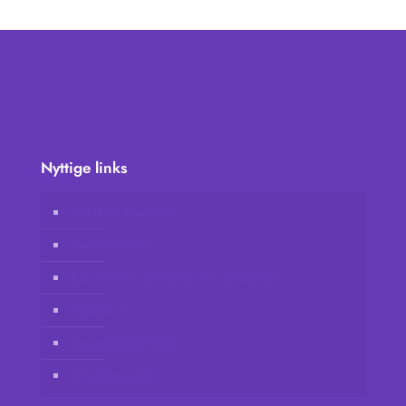
Nyttige links
Vidafy online butik
Kundens konto
Bliv medlem af Vidafy som distributør
Kontakt os
Ansvarsfraskrivelse
Privatlivspolitik