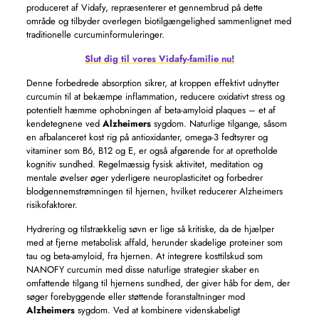
produceret af Vidafy, repræsenterer et gennembrud på dette
område og tilbyder overlegen biotilgængelighed sammenlignet med
traditionelle curcuminformuleringer.
Slut dig til vores Vidafy-familie nu!
Denne forbedrede absorption sikrer, at kroppen effektivt udnytter
curcumin til at bekæmpe inflammation, reducere oxidativt stress og
potentielt hæmme ophobningen af ​​beta-amyloid plaques – et af
kendetegnene ved
Alzheimers
sygdom. Naturlige tilgange, såsom
en afbalanceret kost rig på antioxidanter, omega-3 fedtsyrer og
vitaminer som B6, B12 og E, er også afgørende for at opretholde
kognitiv sundhed. Regelmæssig fysisk aktivitet, meditation og
mentale øvelser øger yderligere neuroplasticitet og forbedrer
blodgennemstrømningen til hjernen, hvilket reducerer Alzheimers
risikofaktorer.
Hydrering og tilstrækkelig søvn er lige så kritiske, da de hjælper
med at fjerne metabolisk affald, herunder skadelige proteiner som
tau og beta-amyloid, fra hjernen. At integrere kosttilskud som
NANOFY curcumin med disse naturlige strategier skaber en
omfattende tilgang til hjernens sundhed, der giver håb for dem, der
søger forebyggende eller støttende foranstaltninger mod
Alzheimers
sygdom. Ved at kombinere videnskabeligt