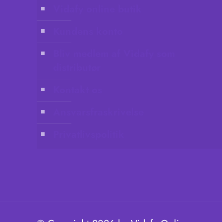
Vidafy online butik
Kundens konto
Bliv medlem af Vidafy som
distributør
Kontakt os
Ansvarsfraskrivelse
Privatlivspolitik