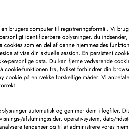
å en brugers computer til registreringsformål. Vi bru
l personligt identificerbare oplysninger, du indsende
e cookies som en del af denne hjemmesides funktional
ide at vise din aktuelle session. En persistent cooki
e-personlige data. Du kan fjerne vedvarende cookies i
å cookie-funktionen fra, hvilket forhindrer din brows
y cookie på en række forskellige måder. Vi anbefaler 
orrekt.
oplysninger automatisk og gemmer dem i logfiler. Dis
visnings-/afslutningssider, operativsystem, dato/tids
at analysere tendenser og til at administrere vores hj