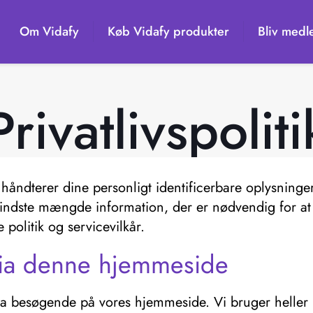
Om Vidafy
Køb Vidafy produkter
Bliv medl
Privatlivspoliti
 håndterer dine personligt identificerbare oplysninger
mindste mængde information, der er nødvendig for at 
politik og servicevilkår.
via denne hjemmeside
fra besøgende på vores hjemmeside. Vi bruger heller 