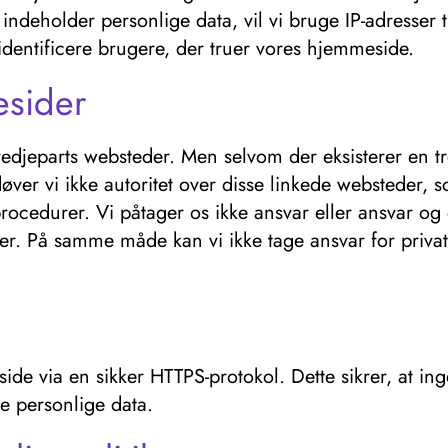
indeholder personlige data, vil vi bruge IP-adresser t
t identificere brugere, der truer vores hjemmeside.
esider
 tredjeparts websteder. Men selvom der eksisterer en 
ver vi ikke autoritet over disse linkede websteder,
-procedurer. Vi påtager os ikke ansvar eller ansvar o
er. På samme måde kan vi ikke tage ansvar for privatli
eside via en sikker HTTPS-protokol. Dette sikrer, at 
ine personlige data.