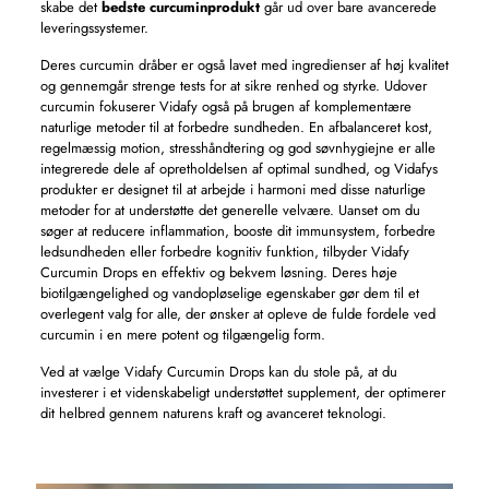
skabe det
bedste curcuminprodukt
går ud over bare avancerede
leveringssystemer.
Deres curcumin dråber er også lavet med ingredienser af høj kvalitet
og gennemgår strenge tests for at sikre renhed og styrke. Udover
curcumin fokuserer Vidafy også på brugen af ​​komplementære
naturlige metoder til at forbedre sundheden. En afbalanceret kost,
regelmæssig motion, stresshåndtering og god søvnhygiejne er alle
integrerede dele af opretholdelsen af ​​optimal sundhed, og Vidafys
produkter er designet til at arbejde i harmoni med disse naturlige
metoder for at understøtte det generelle velvære. Uanset om du
søger at reducere inflammation, booste dit immunsystem, forbedre
ledsundheden eller forbedre kognitiv funktion, tilbyder Vidafy
Curcumin Drops en effektiv og bekvem løsning. Deres høje
biotilgængelighed og vandopløselige egenskaber gør dem til et
overlegent valg for alle, der ønsker at opleve de fulde fordele ved
curcumin i en mere potent og tilgængelig form.
Ved at vælge Vidafy Curcumin Drops kan du stole på, at du
investerer i et videnskabeligt understøttet supplement, der optimerer
dit helbred gennem naturens kraft og avanceret teknologi.