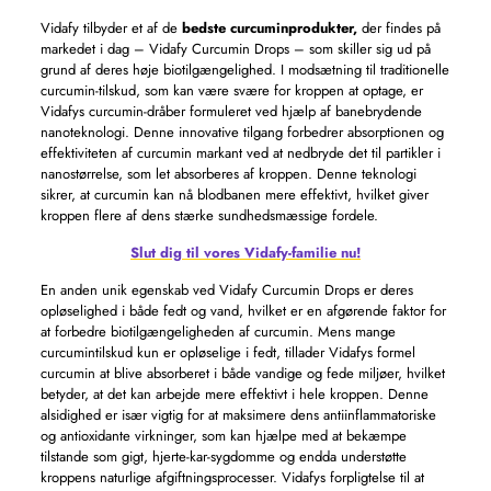
Vidafy tilbyder et af de
bedste curcuminprodukter,
der findes på
markedet i dag – Vidafy Curcumin Drops – som skiller sig ud på
grund af deres høje biotilgængelighed. I modsætning til traditionelle
curcumin-tilskud, som kan være svære for kroppen at optage, er
Vidafys curcumin-dråber formuleret ved hjælp af banebrydende
nanoteknologi. Denne innovative tilgang forbedrer absorptionen og
effektiviteten af ​​curcumin markant ved at nedbryde det til partikler i
nanostørrelse, som let absorberes af kroppen. Denne teknologi
sikrer, at curcumin kan nå blodbanen mere effektivt, hvilket giver
kroppen flere af dens stærke sundhedsmæssige fordele.
Slut dig til vores Vidafy-familie nu!
En anden unik egenskab ved Vidafy Curcumin Drops er deres
opløselighed i både fedt og vand, hvilket er en afgørende faktor for
at forbedre biotilgængeligheden af ​​curcumin. Mens mange
curcumintilskud kun er opløselige i fedt, tillader Vidafys formel
curcumin at blive absorberet i både vandige og fede miljøer, hvilket
betyder, at det kan arbejde mere effektivt i hele kroppen. Denne
alsidighed er især vigtig for at maksimere dens antiinflammatoriske
og antioxidante virkninger, som kan hjælpe med at bekæmpe
tilstande som gigt, hjerte-kar-sygdomme og endda understøtte
kroppens naturlige afgiftningsprocesser. Vidafys forpligtelse til at