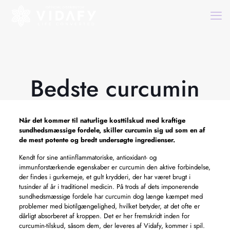
Bedste curcumin
Når det kommer til naturlige kosttilskud med kraftige
sundhedsmæssige fordele, skiller curcumin sig ud som en af ​​
de mest potente og bredt undersøgte ingredienser.
Kendt for sine antiinflammatoriske, antioxidant- og
immunforstærkende egenskaber er curcumin den aktive forbindelse,
der findes i gurkemeje, et gult krydderi, der har været brugt i
tusinder af år i traditionel medicin. På trods af dets imponerende
sundhedsmæssige fordele har curcumin dog længe kæmpet med
problemer med biotilgængelighed, hvilket betyder, at det ofte er
dårligt absorberet af kroppen. Det er her fremskridt inden for
curcumin-tilskud, såsom dem, der leveres af Vidafy, kommer i spil.