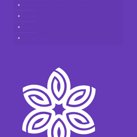
Bliv medlem af Vidafy som distributør
Kontakt os
Ansvarsfraskrivelse
Privatlivspolitik