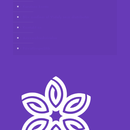
Kundens konto
Bliv medlem af Vidafy som distributør
Kontakt os
Ansvarsfraskrivelse
Privatlivspolitik