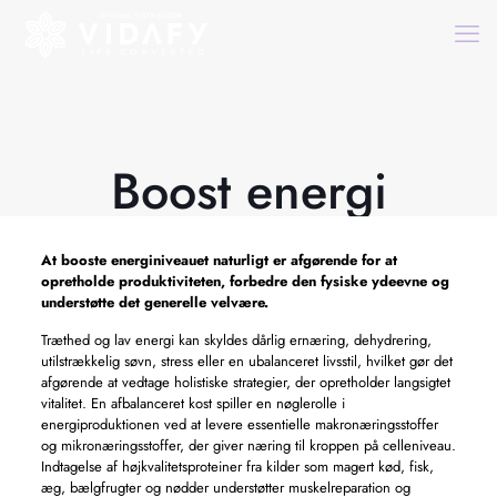
Boost energi
At booste energiniveauet naturligt er afgørende for at
opretholde produktiviteten, forbedre den fysiske ydeevne og
understøtte det generelle velvære.
Træthed og lav energi kan skyldes dårlig ernæring, dehydrering,
utilstrækkelig søvn, stress eller en ubalanceret livsstil, hvilket gør det
afgørende at vedtage holistiske strategier, der opretholder langsigtet
vitalitet. En afbalanceret kost spiller en nøglerolle i
energiproduktionen ved at levere essentielle makronæringsstoffer
og mikronæringsstoffer, der giver næring til kroppen på celleniveau.
Indtagelse af højkvalitetsproteiner fra kilder som magert kød, fisk,
æg, bælgfrugter og nødder understøtter muskelreparation og