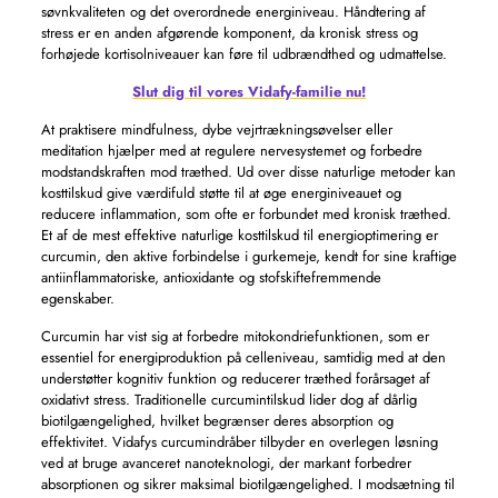
søvnkvaliteten og det overordnede energiniveau. Håndtering af
stress er en anden afgørende komponent, da kronisk stress og
forhøjede kortisolniveauer kan føre til udbrændthed og udmattelse.
Slut dig til vores Vidafy-familie nu!
At praktisere mindfulness, dybe vejrtrækningsøvelser eller
meditation hjælper med at regulere nervesystemet og forbedre
modstandskraften mod træthed. Ud over disse naturlige metoder kan
kosttilskud give værdifuld støtte til at øge energiniveauet og
reducere inflammation, som ofte er forbundet med kronisk træthed.
Et af de mest effektive naturlige kosttilskud til energioptimering er
curcumin, den aktive forbindelse i gurkemeje, kendt for sine kraftige
antiinflammatoriske, antioxidante og stofskiftefremmende
egenskaber.
Curcumin har vist sig at forbedre mitokondriefunktionen, som er
essentiel for energiproduktion på celleniveau, samtidig med at den
understøtter kognitiv funktion og reducerer træthed forårsaget af
oxidativt stress. Traditionelle curcumintilskud lider dog af dårlig
biotilgængelighed, hvilket begrænser deres absorption og
effektivitet. Vidafys curcumindråber tilbyder en overlegen løsning
ved at bruge avanceret nanoteknologi, der markant forbedrer
absorptionen og sikrer maksimal biotilgængelighed. I modsætning til