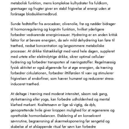
metabolisk funktion, mens komplekse kulhydrater fra fuldkorn,
grøntsager og frugter giver en stabil frigivelse af energi uden at
forårsage blodsukkernedbrud.
Sunde fedtstoffer fra avocadoer, olivenolie, frø og nødder bidrager
til hormonregulering og kognitiv funktion, hvilket yderligere
forbedrer vedvarende energiniveauer. Hydrering er en anden kritisk
faktor for at bevare energien, da selv mild dehydrering kan føre til
træthed, nedsat koncentration og langsommere metaboliske
processer. At drikke tilstrækkeligt med vand hele dagen, suppleret
med urtete eller elektrolytrige drikke, sikrer optimal cellulær
hydrering og forbedrer transporten af ​​næringsstoffer. Regelmæssig
fysisk aktivitet er også afgørende for at øge energien, da træning
forbedrer cirkulationen, forbedrer ilttilførslen til væv og stimulerer
frigivelsen af ​​endorfiner, som hæver humøret og reducerer stress-
induceret træthed.
At deltage i træning med moderat intensitet, såsom rask gang,
styrketræning eller yoga, kan forbedre udholdenhed og mental
klarhed markant. Kvalitetssøvn er lige så vigtig, da dyb,
genoprettende hvile giver kroppen mulighed for at regenerere og
opretholde hormonbalancen. Etablering af en konsekvent
søvnrutine, begrænsning af skærmeksponering før sengetid og
skabelse af et afslappende ritual før søvn kan forbedre