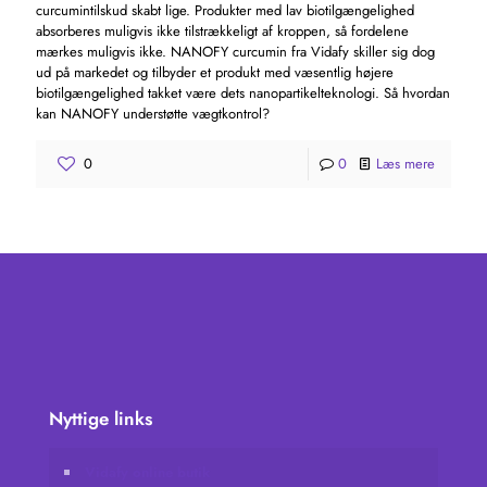
curcumintilskud skabt lige. Produkter med lav biotilgængelighed
absorberes muligvis ikke tilstrækkeligt af kroppen, så fordelene
mærkes muligvis ikke. NANOFY curcumin fra Vidafy skiller sig dog
ud på markedet og tilbyder et produkt med væsentlig højere
biotilgængelighed takket være dets nanopartikelteknologi. Så hvordan
kan NANOFY understøtte vægtkontrol?
0
0
Læs mere
Nyttige links
Vidafy online butik