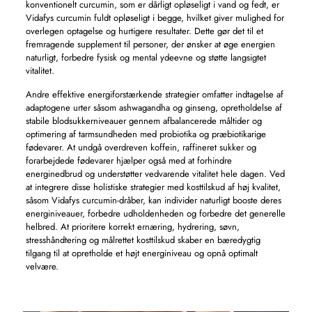
konventionelt curcumin, som er dårligt opløseligt i vand og fedt, er
Vidafys curcumin fuldt opløseligt i begge, hvilket giver mulighed for
overlegen optagelse og hurtigere resultater. Dette gør det til et
fremragende supplement til personer, der ønsker at øge energien
naturligt, forbedre fysisk og mental ydeevne og støtte langsigtet
vitalitet.
Andre effektive energiforstærkende strategier omfatter indtagelse af
adaptogene urter såsom ashwagandha og ginseng, opretholdelse af
stabile blodsukkerniveauer gennem afbalancerede måltider og
optimering af tarmsundheden med probiotika og præbiotikarige
fødevarer. At undgå overdreven koffein, raffineret sukker og
forarbejdede fødevarer hjælper også med at forhindre
energinedbrud og understøtter vedvarende vitalitet hele dagen. Ved
at integrere disse holistiske strategier med kosttilskud af høj kvalitet,
såsom Vidafys curcumin-dråber, kan individer naturligt booste deres
energiniveauer, forbedre udholdenheden og forbedre det generelle
helbred. At prioritere korrekt ernæring, hydrering, søvn,
stresshåndtering og målrettet kosttilskud skaber en bæredygtig
tilgang til at opretholde et højt energiniveau og opnå optimalt
velvære.