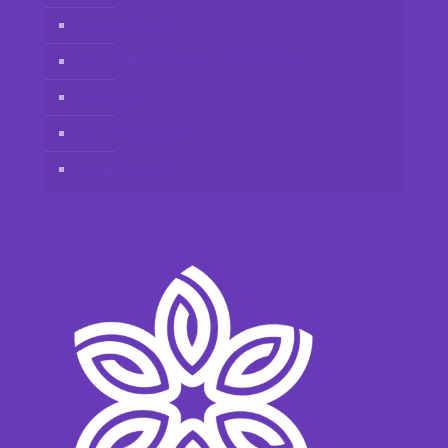
Kundens konto
Bliv medlem af Vidafy som distributør
Kontakt os
Ansvarsfraskrivelse
Privatlivspolitik