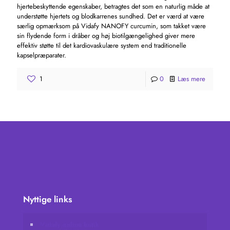
hjertebeskyttende egenskaber, betragtes det som en naturlig måde at
understøtte hjertets og blodkarrenes sundhed. Det er værd at være
særlig opmærksom på Vidafy NANOFY curcumin, som takket være
sin flydende form i dråber og høj biotilgængelighed giver mere
effektiv støtte til det kardiovaskulære system end traditionelle
kapselpræparater.
1
0
Læs mere
Nyttige links
Vidafy online butik