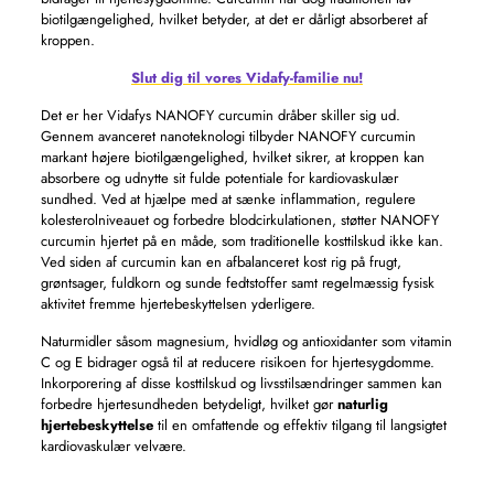
biotilgængelighed, hvilket betyder, at det er dårligt absorberet af
kroppen.
Slut dig til vores Vidafy-familie nu!
Det er her Vidafys NANOFY curcumin dråber skiller sig ud.
Gennem avanceret nanoteknologi tilbyder NANOFY curcumin
markant højere biotilgængelighed, hvilket sikrer, at kroppen kan
absorbere og udnytte sit fulde potentiale for kardiovaskulær
sundhed. Ved at hjælpe med at sænke inflammation, regulere
kolesterolniveauet og forbedre blodcirkulationen, støtter NANOFY
curcumin hjertet på en måde, som traditionelle kosttilskud ikke kan.
Ved siden af ​​curcumin kan en afbalanceret kost rig på frugt,
grøntsager, fuldkorn og sunde fedtstoffer samt regelmæssig fysisk
aktivitet fremme hjertebeskyttelsen yderligere.
Naturmidler såsom magnesium, hvidløg og antioxidanter som vitamin
C og E bidrager også til at reducere risikoen for hjertesygdomme.
Inkorporering af disse kosttilskud og livsstilsændringer sammen kan
forbedre hjertesundheden betydeligt, hvilket gør
naturlig
hjertebeskyttelse
til en omfattende og effektiv tilgang til langsigtet
kardiovaskulær velvære.