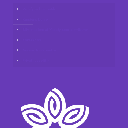
Vidafy online butik
Kundens konto
Bliv medlem af Vidafy som distributør
Kontakt os
Ansvarsfraskrivelse
Privatlivspolitik