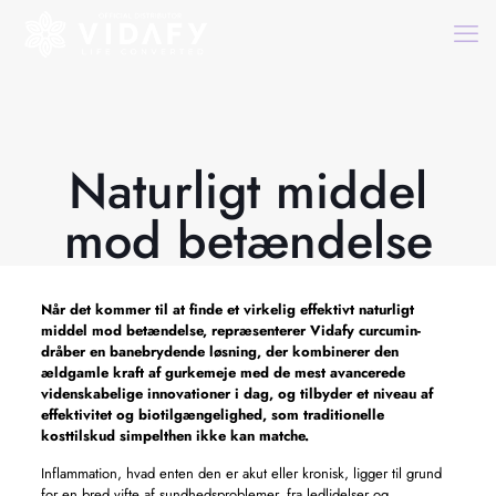
Naturligt middel
mod betændelse
Når det kommer til at finde et virkelig effektivt
naturligt
middel mod betændelse,
repræsenterer Vidafy curcumin-
dråber en banebrydende løsning, der kombinerer den
ældgamle kraft af gurkemeje med de mest avancerede
videnskabelige innovationer i dag, og tilbyder et niveau af
effektivitet og biotilgængelighed, som traditionelle
kosttilskud simpelthen ikke kan matche.
Inflammation, hvad enten den er akut eller kronisk, ligger til grund
for en bred vifte af sundhedsproblemer, fra ledlidelser og