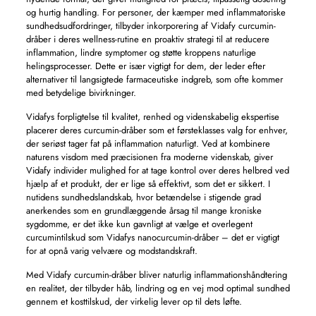
og hurtig handling. For personer, der kæmper med inflammatoriske
sundhedsudfordringer, tilbyder inkorporering af Vidafy curcumin-
dråber i deres wellness-rutine en proaktiv strategi til at reducere
inflammation, lindre symptomer og støtte kroppens naturlige
helingsprocesser. Dette er især vigtigt for dem, der leder efter
alternativer til langsigtede farmaceutiske indgreb, som ofte kommer
med betydelige bivirkninger.
Vidafys forpligtelse til kvalitet, renhed og videnskabelig ekspertise
placerer deres curcumin-dråber som et førsteklasses valg for enhver,
der seriøst tager fat på inflammation naturligt. Ved at kombinere
naturens visdom med præcisionen fra moderne videnskab, giver
Vidafy individer mulighed for at tage kontrol over deres helbred ved
hjælp af et produkt, der er lige så effektivt, som det er sikkert. I
nutidens sundhedslandskab, hvor betændelse i stigende grad
anerkendes som en grundlæggende årsag til mange kroniske
sygdomme, er det ikke kun gavnligt at vælge et overlegent
curcumintilskud som Vidafys nanocurcumin-dråber – det er vigtigt
for at opnå varig velvære og modstandskraft.
Med Vidafy curcumin-dråber bliver naturlig inflammationshåndtering
en realitet, der tilbyder håb, lindring og en vej mod optimal sundhed
gennem et kosttilskud, der virkelig lever op til dets løfte.