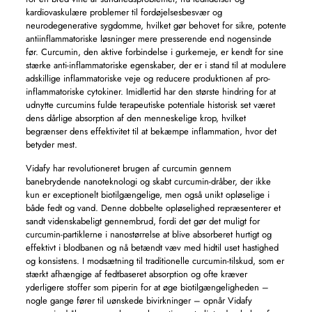
kardiovaskulære problemer til fordøjelsesbesvær og
neurodegenerative sygdomme, hvilket gør behovet for sikre, potente
antiinflammatoriske løsninger mere presserende end nogensinde
før. Curcumin, den aktive forbindelse i gurkemeje, er kendt for sine
stærke anti-inflammatoriske egenskaber, der er i stand til at modulere
adskillige inflammatoriske veje og reducere produktionen af ​​pro-
inflammatoriske cytokiner. Imidlertid har den største hindring for at
udnytte curcumins fulde terapeutiske potentiale historisk set været
dens dårlige absorption af den menneskelige krop, hvilket
begrænser dens effektivitet til at bekæmpe inflammation, hvor det
betyder mest.
Vidafy har revolutioneret brugen af ​​curcumin gennem
banebrydende nanoteknologi og skabt curcumin-dråber, der ikke
kun er exceptionelt biotilgængelige, men også unikt opløselige i
både fedt og vand. Denne dobbelte opløselighed repræsenterer et
sandt videnskabeligt gennembrud, fordi det gør det muligt for
curcumin-partiklerne i nanostørrelse at blive absorberet hurtigt og
effektivt i blodbanen og nå betændt væv med hidtil uset hastighed
og konsistens. I modsætning til traditionelle curcumin-tilskud, som er
stærkt afhængige af fedtbaseret absorption og ofte kræver
yderligere stoffer som piperin for at øge biotilgængeligheden –
nogle gange fører til uønskede bivirkninger – opnår Vidafy