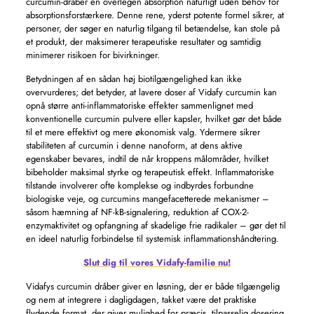
curcumin-dråber en overlegen absorption naturligt uden behov for
absorptionsforstærkere. Denne rene, yderst potente formel sikrer, at
personer, der søger en naturlig tilgang til betændelse, kan stole på
et produkt, der maksimerer terapeutiske resultater og samtidig
minimerer risikoen for bivirkninger.
Betydningen af ​​en sådan høj biotilgængelighed kan ikke
overvurderes; det betyder, at lavere doser af Vidafy curcumin kan
opnå større anti-inflammatoriske effekter sammenlignet med
konventionelle curcumin pulvere eller kapsler, hvilket gør det både
til et mere effektivt og mere økonomisk valg. Ydermere sikrer
stabiliteten af ​​curcumin i denne nanoform, at dens aktive
egenskaber bevares, indtil de når kroppens målområder, hvilket
bibeholder maksimal styrke og terapeutisk effekt. Inflammatoriske
tilstande involverer ofte komplekse og indbyrdes forbundne
biologiske veje, og curcumins mangefacetterede mekanismer –
såsom hæmning af NF-kB-signalering, reduktion af COX-2-
enzymaktivitet og opfangning af skadelige frie radikaler – gør det til
en ideel naturlig forbindelse til systemisk inflammationshåndtering.
Slut dig til vores Vidafy-familie nu!
Vidafys curcumin dråber giver en løsning, der er både tilgængelig
og nem at integrere i dagligdagen, takket være det praktiske
flydende format, der giver mulighed for præcis, tilpasselig dosering