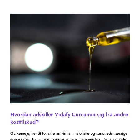
Hvordan adskiller Vidafy Curcumin sig fra andre
kosttilskud?
Gurkemeje, kendt for sine anti-inflammatoriske og sundhedsmæssige
egenskaber, har vundet popularitet over hele verden. Dens vigtigste