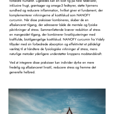
forbedre humøret. Ligeledes kan en kost rig på hele fødevarer,
inklusive frugt, grøntsager og omega-3 fedtsyrer, støtte hjernens
sundhed og reducere inflammation, hvilket giver et fundament, der
komplementerer virkningerne af kosttilskud som NANOFY
curcumin. Når disse praksisser kombineres, skaber de en
afbalanceret tilgang, der adresserer både de mentale og fysiske
påvirkninger af stress. Sammenfattende kræver reduktion af stress
en mangesidet tilgang, der kombinerer livsstilsjusteringer med
kraftfulde, biotilgængelige kosttilskud. NANOFY curcumin fra Vidafy
tilbyder med sin forbedrede absorption og effektivitet et pålideligt
værktøj til at håndtere de fysiologiske virkninger af stress, mens
naturlige metoder yderligere understøtter kroppens modstandskraft.
Ved at integrere disse praksisser kan individer dyrke en mere
fredelig og afbalanceret livsstil, reducere stress og fremme det
generelle helbred.