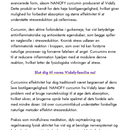
avancerede form, såsom NANOFY curcumin produceret af Vidafy.
Dette produkt er kendt for dets høje biotilgængelighed, hvilket giver
mulighed for forbedret absorption og større effektivitet til at
understøtte stressreduktion på celleniveau.
Curcumin, den aktive forbindelse i gurkemeje, har vist betydelige
antiinflammatoriske og antioxidante egenskaber, som begge spiller
en nøglerolle i stressreduktion. Kronisk stress udløser en
inflammatorisk reaktion i kroppen, som over tid kan forstyrre
naturlige processer og forværre følelsen af ​​angst. Curcumins evne
til at reducere inflammation hjælper med at modulere denne
reaktion, hvilket letter de fysiologiske virkninger af stress.
Slut dig til vores Vidafy-familie nu!
Curcumins effektivitet har dog traditionelt været begrænset af dens
lave biotilgængelighed. NANOFY curcumin fra Vidafy løser dette
problem ved at bruge nanoteknologi til at øge dets absorption,
hvilket sikrer, at brugerne opnår hele spektret af dets fordele selv
med mindre doser. Ud over curcumintilskud understøtter forskellige
naturlige metoder effektivt stressreduktion.
Praksis som mindfulness meditation, dyb vejrtrækning og
regelmæssig fysisk aktivitet har vist sig at berolige nervesystemet og