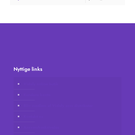
Nyttige links
Vidafy online butik
Kundens konto
Bliv medlem af Vidafy som distributør
Kontakt os
Ansvarsfraskrivelse