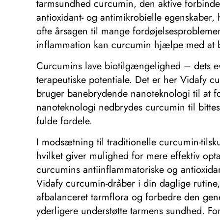
tarmsundhed curcumin, den aktive forbindel
antioxidant- og antimikrobielle egenskaber, 
ofte årsagen til mange fordøjelsesproblemer
inflammation kan curcumin hjælpe med at be
Curcumins lave biotilgængelighed – dets evn
terapeutiske potentiale. Det er her Vidafy 
bruger banebrydende nanoteknologi til at f
nanoteknologi nedbrydes curcumin til bittesm
fulde fordele.
I modsætning til traditionelle curcumin-til
hvilket giver mulighed for mere effektiv op
curcumins antiinflammatoriske og antioxidan
Vidafy curcumin-dråber i din daglige rutine
afbalanceret tarmflora og forbedre den gene
yderligere understøtte tarmens sundhed. Fo