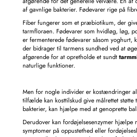
afgørende for det generelle velvære. En af
af ​​gavnlige bakterier. Fødevarer rige på f
Fiber fungerer som et præbiotikum, der giv
tarmfloraen. Fødevarer som hvidløg, løg, por
er fermenterede fødevarer såsom yoghurt, k
der bidrager til tarmens sundhed ved at øge p
afgørende for at opretholde et sundt
tarmm
naturlige funktioner.
Men for nogle individer er kostændringer alen
tilfælde kan kosttilskud give målrettet støtte 
bakterier, kan hjælpe med at genoprette bala
Derudover kan fordøjelsesenzymer hjælpe me
symptomer på oppustethed eller fordøjelses