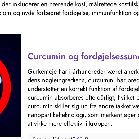
, der inkluderer en nærende kost, målrettede kosttils
biom og nyde forbedret fordøjelse, immunfunktion og
Curcumin og fordøjelsessu
Gurkemeje har i århundreder været anerke
dens nøgleingrediens, curcumin, har br
understøtter en korrekt funktion af fordøje
curcumin absorberes ofte dårligt, hvilket
curcumin skiller sig ud fra andre takket væ
nanopartikelteknologi, som markant øger d
at virke mere effektivt i kroppen.