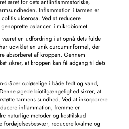
t æret for dets antiinflammatoriske,
me tarmsundheden. Inflammation i tarmen er
colitis ulcerosa. Ved at reducere
 genoprette balancen i mikrobiomet.
 været en udfordring i at opnå dets fulde
 har udviklet en unik curcuminformel, der
tere absorberet af kroppen. Gennem
et sikrer, at kroppen kan få adgang til dets
in-dråber opløselige i både fedt og vand,
. Denne øgede biotilgængelighed sikrer, at
erstøtte tarmens sundhed. Ved at inkorporere
t reducere inflammation, fremme en
re naturlige metoder og kosttilskud
re fordøjelsesbesvær, reducere kvalme og