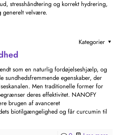
kud, stresshåndtering og korrekt hydrering,
 generelt velvære.
Kategorier
ndhed
ndt som en naturlig fordøjelseshjælp, og
ede sundhedsfremmende egenskaber, der
lseskanalen. Men traditionelle former for
 begrænser deres effektivitet. NANOFY
re brugen af ​​avanceret
ets biotilgængelighed og får curcumin til