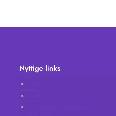
Nyttige links
Vidafy online butik
Kundens konto
Bliv medlem af Vidafy som
distributør