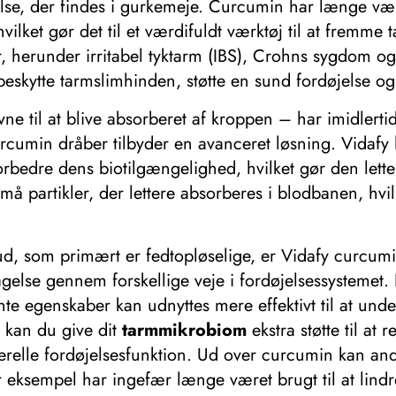
se, der findes i gurkemeje. Curcumin har længe være
hvilket gør det til et værdifuldt værktøj til at frem
, herunder irritabel tyktarm (IBS), Crohns sygdom og 
skytte tarmslimhinden, støtte en sund fordøjelse og
e til at blive absorberet af kroppen – har imidlertid
curcumin dråber tilbyder en avanceret løsning. Vidafy
orbedre dens biotilgængelighed, hvilket gør den let
å partikler, der lettere absorberes i blodbanen, hvilk
skud, som primært er fedtopløselige, er Vidafy curcum
tagelse gennem forskellige veje i fordøjelsessystemet
te egenskaber kan udnyttes mere effektivt til at und
, kan du give dit
tarmmikrobiom
ekstra støtte til a
relle fordøjelsesfunktion. Ud over curcumin kan and
r eksempel har ingefær længe været brugt til at lind