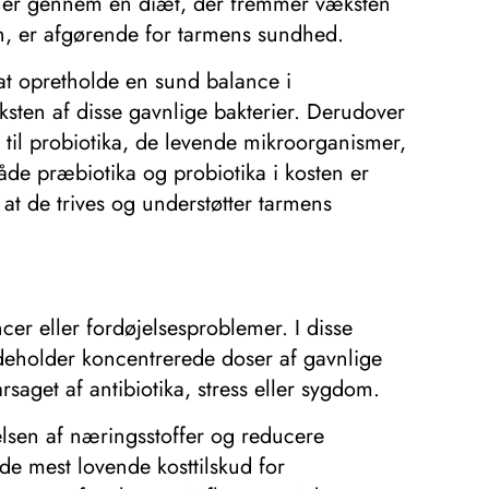
på er gennem en diæt, der fremmer væksten
orn, er afgørende for tarmens sundhed.
at opretholde en sund balance i
sten af ​​disse gavnlige bakterier. Derudover
til probiotika, de levende mikroorganismer,
både præbiotika og probiotika i kosten er
at de trives og understøtter tarmens
cer eller fordøjelsesproblemer. I disse
ndeholder koncentrerede doser af gavnlige
saget af antibiotika, stress eller sygdom.
en af ​​næringsstoffer og reducere
e mest lovende kosttilskud for