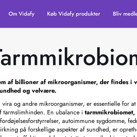
Om Vidafy
Køb Vidafy produkter
Bliv medl
Tarmmikrobio
 af billioner af mikroorganismer, der findes i v
sundhed og velvære.
vira og andre mikroorganismer, er essentielle for at 
 ​​tarmslimhinden. En ubalance i
tarmmikrobiomet,
fordøjelsesforstyrrelser, autoimmune sygdomme, fed
irkning på forskellige aspekter af sundhed, er opreth