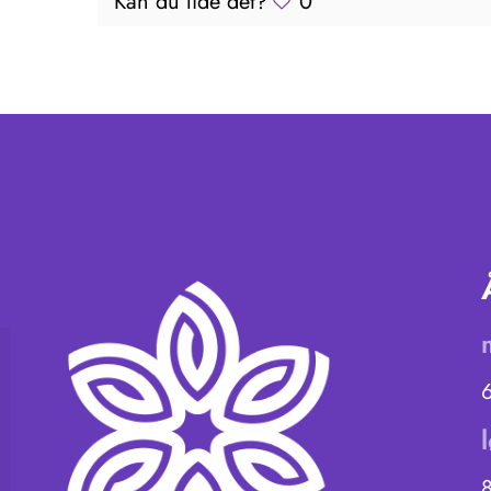
Kan du lide det?
0