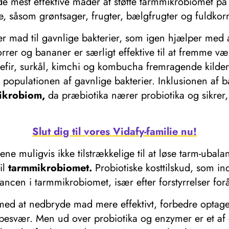
 de mest effektive måder at støtte tarmmikrobiomet 
ibre, såsom grøntsager, frugter, bælgfrugter og fuldk
er mad til gavnlige bakterier, som igen hjælper med 
rer og bananer er særligt effektive til at fremme væk
efir, surkål, kimchi og kombucha fremragende kilder 
opulationen af ​​gavnlige bakterier. Inklusionen af ​​
ikrobiom,
da præbiotika nærer probiotika og sikrer, 
Slut dig til vores Vidafy-familie nu!
e muligvis ikke tilstrækkelige til at løse tarm-ubalan
til
tarmmikrobiomet.
Probiotiske kosttilskud, som i
ncen i tarmmikrobiomet, især efter forstyrrelser forår
d at nedbryde mad mere effektivt, forbedre optagels
besvær. Men ud over probiotika og enzymer er et af d