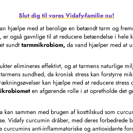
Slut dig til vores Vidafy-familie nu!
 kan hjælpe med at berolige en betændt tarm og frem
, er også gavnlige til at reducere betændelse i hele
 et sundt
tarmmikrobiom,
da vand hjælper med at und
dukter elimineres effektivt, og at tarmens naturlige mi
 tarmens sundhed, da kronisk stress kan forstyrre mik
trækningsøvelser kan hjælpe med at reducere stress 
ikrobiomet
en afgørende rolle i at opretholde det ge
tika kan sammen med brugen af ​​kosttilskud som curc
else. Vidafy curcumin dråber, med deres forbedrede
te curcumins anti-inflammatoriske og antioxidante ford