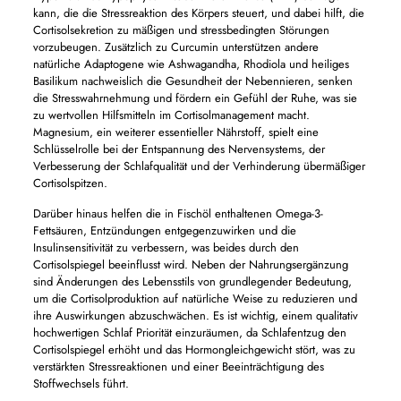
kann, die die Stressreaktion des Körpers steuert, und dabei hilft, die
Cortisolsekretion zu mäßigen und stressbedingten Störungen
vorzubeugen. Zusätzlich zu Curcumin unterstützen andere
natürliche Adaptogene wie Ashwagandha, Rhodiola und heiliges
Basilikum nachweislich die Gesundheit der Nebennieren, senken
die Stresswahrnehmung und fördern ein Gefühl der Ruhe, was sie
zu wertvollen Hilfsmitteln im Cortisolmanagement macht.
Magnesium, ein weiterer essentieller Nährstoff, spielt eine
Schlüsselrolle bei der Entspannung des Nervensystems, der
Verbesserung der Schlafqualität und der Verhinderung übermäßiger
Cortisolspitzen.
Darüber hinaus helfen die in Fischöl enthaltenen Omega-3-
Fettsäuren, Entzündungen entgegenzuwirken und die
Insulinsensitivität zu verbessern, was beides durch den
Cortisolspiegel beeinflusst wird. Neben der Nahrungsergänzung
sind Änderungen des Lebensstils von grundlegender Bedeutung,
um die Cortisolproduktion auf natürliche Weise zu reduzieren und
ihre Auswirkungen abzuschwächen. Es ist wichtig, einem qualitativ
hochwertigen Schlaf Priorität einzuräumen, da Schlafentzug den
Cortisolspiegel erhöht und das Hormongleichgewicht stört, was zu
verstärkten Stressreaktionen und einer Beeinträchtigung des
Stoffwechsels führt.