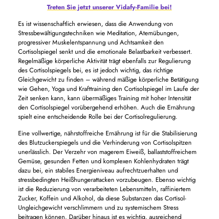
Treten Sie jetzt unserer Vidafy-Familie bei!
Es ist wissenschaftlich erwiesen, dass die Anwendung von
Stressbewältigungstechniken wie Meditation, Atemübungen,
progressiver Muskelentspannung und Achtsamkeit den
Cortisolspiegel senkt und die emotionale Belastbarkeit verbessert.
Regelmäßige körperliche Aktivität trägt ebenfalls zur Regulierung
des Cortisolspiegels bei, es ist jedoch wichtig, das richtige
Gleichgewicht zu finden – während mäßige körperliche Betätigung
wie Gehen, Yoga und Krafttraining den Cortisolspiegel im Laufe der
Zeit senken kann, kann übermäßiges Training mit hoher Intensität
den Cortisolspiegel vorübergehend erhöhen. Auch die Ernährung
spielt eine entscheidende Rolle bei der Cortisolregulierung.
Eine vollwertige, nährstoffreiche Ernährung ist für die Stabilisierung
des Blutzuckerspiegels und die Verhinderung von Cortisolspitzen
unerlässlich. Der Verzehr von magerem Eiweiß, ballaststoffreichem
Gemüse, gesunden Fetten und komplexen Kohlenhydraten trägt
dazu bei, ein stabiles Energieniveau aufrechtzuerhalten und
stressbedingten Heißhungerattacken vorzubeugen. Ebenso wichtig
ist die Reduzierung von verarbeiteten Lebensmitteln, raffiniertem
Zucker, Koffein und Alkohol, da diese Substanzen das Cortisol-
Ungleichgewicht verschlimmern und zu systemischem Stress
beitragen können. Darüber hinaus ist es wichtig, ausreichend