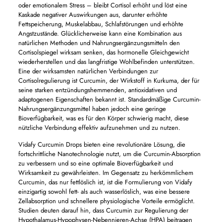
oder emotionalem Stress – bleibt Cortisol erhöht und löst eine
Kaskade negativer Auswirkungen aus, darunter erhöhte
Fettspeicherung, Muskelabbau, Schlafstörungen und erhöhte
Angstzustände. Glücklicherweise kann eine Kombination aus
natürlichen Methoden und Nahrungsergänzungsmitteln den
Cortisolspiegel wirksam senken, das hormonelle Gleichgewicht
wiederherstellen und das langfristige Wohlbefinden unterstützen.
Eine der wirksamsten natürlichen Verbindungen zur
Cortisolregulierung ist Curcumin, der Wirkstoff in Kurkuma, der für
seine starken entzündungshemmenden, antioxidativen und
adaptogenen Eigenschaften bekannt ist. Standardmäßige Curcumin-
Nahrungsergänzungsmittel haben jedoch eine geringe
Bioverfügbarkeit, was es für den Körper schwierig macht, diese
nützliche Verbindung effektiv aufzunehmen und zu nutzen.
Vidafy Curcumin Drops bieten eine revolutionäre Lösung, die
fortschrittliche Nanotechnologie nutzt, um die Curcumin-Absorption
zu verbessern und so eine optimale Bioverfügbarkeit und
Wirksamkeit zu gewährleisten. Im Gegensatz zu herkömmlichem
Curcumin, das nur fettlöslich ist, ist die Formulierung von Vidafy
einzigartig sowohl fett- als auch wasserlöslich, was eine bessere
Zellabsorption und schnellere physiologische Vorteile ermöglicht.
Studien deuten darauf hin, dass Curcumin zur Regulierung der
Hypothalamus-Hypophysen-Nebennieren-Achse (HPA) beitragen